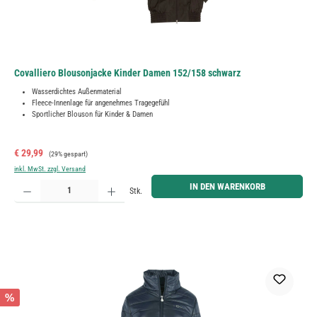
Covalliero Blousonjacke Kinder Damen 152/158 schwarz
Wasserdichtes Außenmaterial
Fleece-Innenlage für angenehmes Tragegefühl
Sportlicher Blouson für Kinder & Damen
Verkaufspreis:
Regulärer Preis:
€ 29,99
(29% gespart)
inkl. MwSt. zzgl. Versand
Produkt Anzahl: Gib den gewünschten Wert ein oder benutze die Schaltflächen um die Anzahl zu erh
IN DEN WARENKORB
Stk.
%