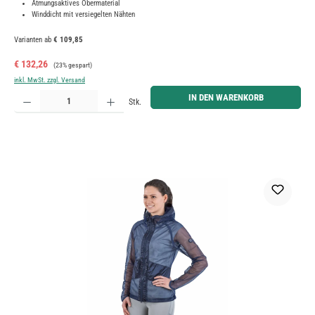
Atmungsaktives Obermaterial
Winddicht mit versiegelten Nähten
Varianten ab
€ 109,85
Verkaufspreis:
Regulärer Preis:
€ 132,26
(23% gespart)
inkl. MwSt. zzgl. Versand
Produkt Anzahl: Gib den gewünschten Wert ein oder benutze die Schaltflächen um die Anzahl zu erh
IN DEN WARENKORB
Stk.