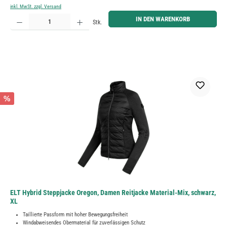
inkl. MwSt. zzgl. Versand
Produkt Anzahl: Gib den gewünschten Wert ein oder benutze die Schaltflächen um die Anzahl zu erh
IN DEN WARENKORB
Stk.
%
ELT Hybrid Steppjacke Oregon, Damen Reitjacke Material-Mix, schwarz,
XL
Taillierte Passform mit hoher Bewegungsfreiheit
Windabweisendes Obermaterial für zuverlässigen Schutz