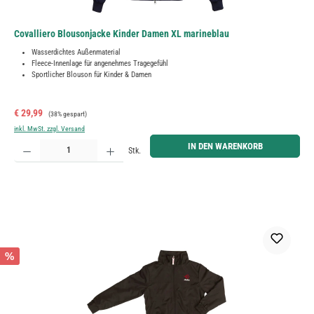
Covalliero Blousonjacke Kinder Damen XL marineblau
Wasserdichtes Außenmaterial
Fleece-Innenlage für angenehmes Tragegefühl
Sportlicher Blouson für Kinder & Damen
Verkaufspreis:
Regulärer Preis:
€ 29,99
(38% gespart)
inkl. MwSt. zzgl. Versand
Produkt Anzahl: Gib den gewünschten Wert ein oder benutze die Schaltflächen um die Anzahl zu erh
IN DEN WARENKORB
Stk.
%