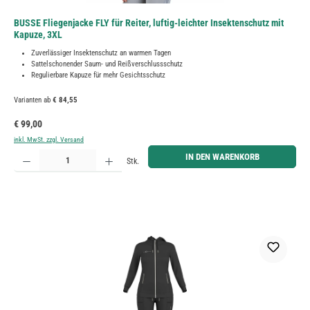
BUSSE Fliegenjacke FLY für Reiter, luftig-leichter Insektenschutz mit
Kapuze, 3XL
Zuverlässiger Insektenschutz an warmen Tagen
Sattelschonender Saum- und Reißverschlussschutz
Regulierbare Kapuze für mehr Gesichtsschutz
Varianten ab
€ 84,55
Regulärer Preis:
€ 99,00
inkl. MwSt. zzgl. Versand
Produkt Anzahl: Gib den gewünschten Wert ein oder benutze die Schaltflächen um die Anzahl zu erh
IN DEN WARENKORB
Stk.