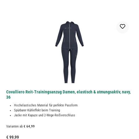
Covalliero Reit-Trainingsanzug Damen, elastisch & atmungsaktiv, navy,
36
Hochelastisches Material für perfekte Passform
Spürbarer Kühleffekt beim Training
Jacke mit Kapuze und 2-Wege-Reißverschluss
Varianten ab
€ 64,99
Regulärer Preis:
€ 99,99