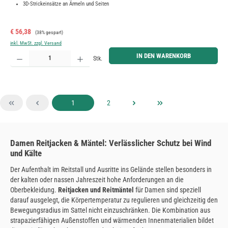
3D-Strickeinsätze an Ärmeln und Seiten
Verkaufspreis:
Regulärer Preis:
€ 56,38
(38% gespart)
inkl. MwSt. zzgl. Versand
Produkt Anzahl: Gib den gewünschten Wert ein oder benutze die Schaltflächen um die Anzahl zu erh
IN DEN WARENKORB
Stk.
Seite
Seite
1
2
Damen Reitjacken & Mäntel: Verlässlicher Schutz bei Wind
und Kälte
Der Aufenthalt im Reitstall und Ausritte ins Gelände stellen besonders in
der kalten oder nassen Jahreszeit hohe Anforderungen an die
Oberbekleidung.
Reitjacken und Reitmäntel
für Damen sind speziell
darauf ausgelegt, die Körpertemperatur zu regulieren und gleichzeitig den
Bewegungsradius im Sattel nicht einzuschränken. Die Kombination aus
strapazierfähigen Außenstoffen und wärmenden Innenmaterialien bildet