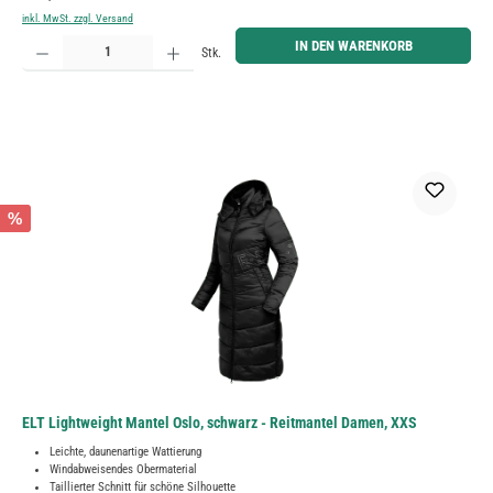
inkl. MwSt. zzgl. Versand
Produkt Anzahl: Gib den gewünschten Wert ein oder benutze die Schaltflächen um die Anzahl zu erh
IN DEN WARENKORB
Stk.
%
ELT Lightweight Mantel Oslo, schwarz - Reitmantel Damen, XXS
Leichte, daunenartige Wattierung
Windabweisendes Obermaterial
Taillierter Schnitt für schöne Silhouette