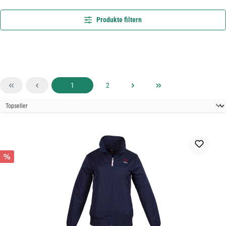
Produkte filtern
Seite
Seite
1
2
%