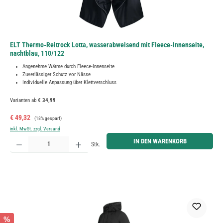
ELT Thermo-Reitrock Lotta, wasserabweisend mit Fleece-Innenseite,
nachtblau, 110/122
Angenehme Wärme durch Fleece-Innenseite
Zuverlässiger Schutz vor Nässe
Individuelle Anpassung über Klettverschluss
Varianten ab
€ 34,99
Verkaufspreis:
Regulärer Preis:
€ 49,32
(18% gespart)
inkl. MwSt. zzgl. Versand
Produkt Anzahl: Gib den gewünschten Wert ein oder benutze die Schaltflächen um die Anzahl zu erh
IN DEN WARENKORB
Stk.
%