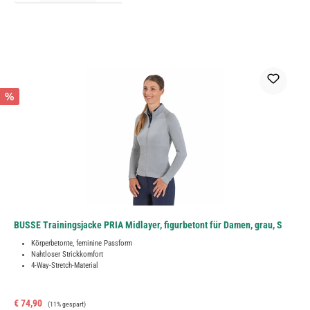
%
BUSSE Trainingsjacke PRIA Midlayer, figurbetont für Damen, grau, S
Körperbetonte, feminine Passform
Nahtloser Strickkomfort
4-Way-Stretch-Material
Verkaufspreis:
Regulärer Preis:
€ 74,90
(11% gespart)