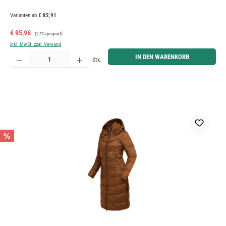
Varianten ab
€ 82,91
Verkaufspreis:
Regulärer Preis:
€ 95,96
(27% gespart)
inkl. MwSt. zzgl. Versand
Produkt Anzahl: Gib den gewünschten Wert ein oder benutze die Schaltflächen um die Anzahl zu erh
IN DEN WARENKORB
Stk.
%