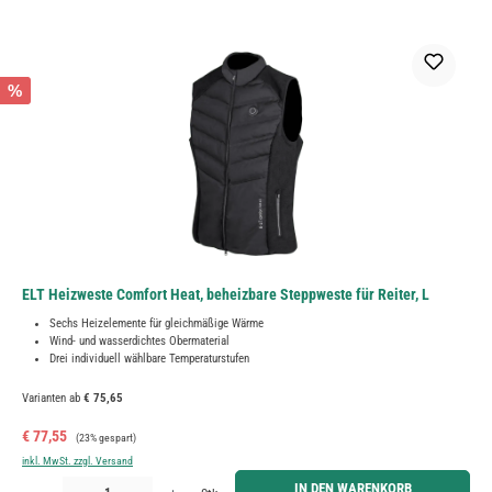
%
ELT Heizweste Comfort Heat, beheizbare Steppweste für Reiter, L
Sechs Heizelemente für gleichmäßige Wärme
Wind- und wasserdichtes Obermaterial
Drei individuell wählbare Temperaturstufen
Varianten ab
€ 75,65
Verkaufspreis:
Regulärer Preis:
€ 77,55
(23% gespart)
inkl. MwSt. zzgl. Versand
Produkt Anzahl: Gib den gewünschten Wert ein oder benutze die Schaltflächen um die Anzahl zu erh
IN DEN WARENKORB