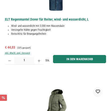
ELT Regenmantel Dover für Reiter, wind- und wasserdicht, L
Wind- und wasserdicht mit 3.000 mm Wassersäule
Versiegelte Nähte gegen Feuchtigkeit
Reitschlitz für Bewegungsfreiheit
Verkaufspreis:
Regulärer Preis:
€ 44,03
(20% gespart)
inkl. MwSt. zzgl. Versand
Produkt Anzahl: Gib den gewünschten Wert ein oder benutze die Schaltflächen um die Anzahl zu erh
IN DEN WARENKORB
Stk.
%