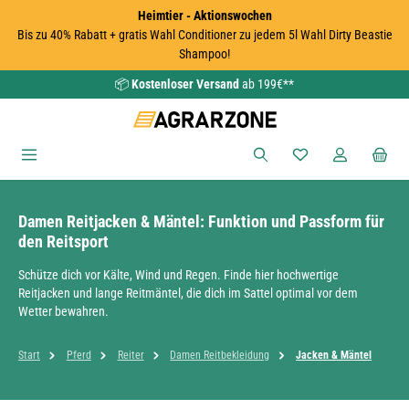
Heimtier - Aktionswochen
Zum Hauptinhalt springen
Bis zu 40% Rabatt + gratis Wahl Conditioner zu jedem 5l Wahl Dirty Beastie
Shampoo!
📦
Kostenloser Versand
ab 199€**
Du hast 0 Produkte
Damen Reitjacken & Mäntel: Funktion und Passform für
den Reitsport
Schütze dich vor Kälte, Wind und Regen. Finde hier hochwertige
Reitjacken und lange Reitmäntel, die dich im Sattel optimal vor dem
Wetter bewahren.
Start
Pferd
Reiter
Damen Reitbekleidung
Jacken & Mäntel