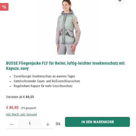
%
BUSSE Fliegenjacke FLY für Reiter, luftig-leichter Insektenschutz mit
Kapuze, navy
Zuverlässiger Insektenschutz an warmen Tagen
Sattelschonender Saum- und Reißverschlussschutz
Regulierbare Kapuze für mehr Gesichtsschutz
Varianten ab
€ 84,55
Verkaufspreis:
Regulärer Preis:
€ 86,90
(3% gespart)
inkl. MwSt. zzgl. Versand
Produkt Anzahl: Gib den gewünschten Wert ein oder benutze die Schaltflächen um die Anzahl zu erh
IN DEN WARENKORB
Stk.