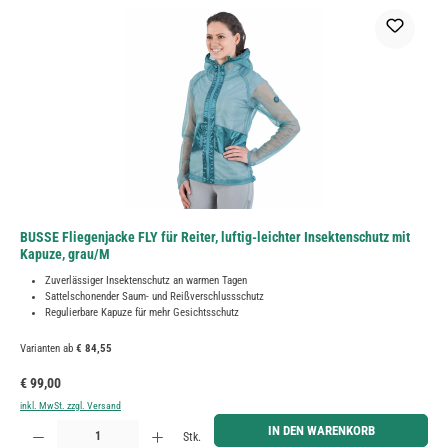
BUSSE Fliegenjacke FLY für Reiter, luftig-leichter Insektenschutz mit
Kapuze, grau/M
Zuverlässiger Insektenschutz an warmen Tagen
Sattelschonender Saum- und Reißverschlussschutz
Regulierbare Kapuze für mehr Gesichtsschutz
Varianten ab
€ 84,55
Regulärer Preis:
€ 99,00
inkl. MwSt. zzgl. Versand
Produkt Anzahl: Gib den gewünschten Wert ein oder benutze die Schaltflächen um die Anzahl zu erh
IN DEN WARENKORB
Stk.