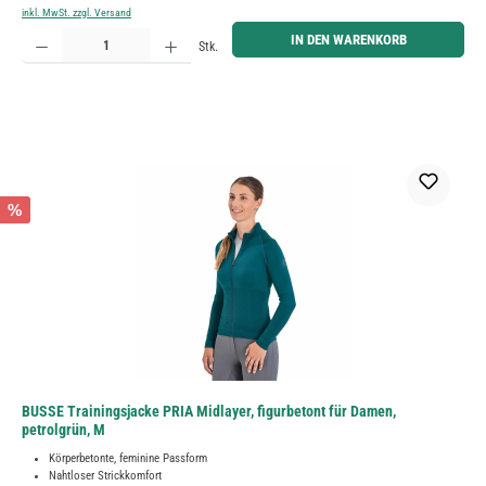
inkl. MwSt. zzgl. Versand
Produkt Anzahl: Gib den gewünschten Wert ein oder benutze die Schaltflächen um die Anzahl zu erh
IN DEN WARENKORB
Stk.
%
BUSSE Trainingsjacke PRIA Midlayer, figurbetont für Damen,
petrolgrün, M
Körperbetonte, feminine Passform
Nahtloser Strickkomfort