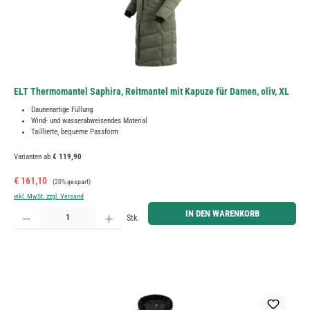
ELT Thermomantel Saphira, Reitmantel mit Kapuze für Damen, oliv, XL
Daunenartige Füllung
Wind- und wasserabweisendes Material
Taillierte, bequeme Passform
Varianten ab
€ 119,90
Verkaufspreis:
Regulärer Preis:
€ 161,10
(20% gespart)
inkl. MwSt. zzgl. Versand
Produkt Anzahl: Gib den gewünschten Wert ein oder benutze die Schaltflächen um die Anzahl zu erh
IN DEN WARENKORB
Stk.