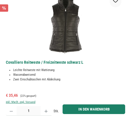
%
Covalliero Reitweste / Freizeitweste schwarz L
Leichte Reitweste mit Wattierung
Wasserabweisend
Zwei Einschubtaschen mit Abdeckung
Verkaufspreis:
Regulärer Preis:
€ 35,46
(22% gespart)
inkl. MwSt. zzgl. Versand
Produkt Anzahl: Gib den gewünschten Wert ein oder benutze die Schaltflächen um die Anzahl zu erh
IN DEN WARENKORB
Stk.