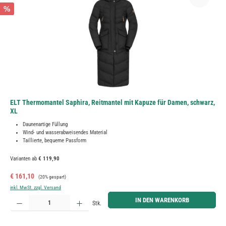
%
ELT Thermomantel Saphira, Reitmantel mit Kapuze für Damen, schwarz,
XL
Daunenartige Füllung
Wind- und wasserabweisendes Material
Taillierte, bequeme Passform
Varianten ab
€ 119,90
Verkaufspreis:
Regulärer Preis:
€ 161,10
(20% gespart)
inkl. MwSt. zzgl. Versand
Produkt Anzahl: Gib den gewünschten Wert ein oder benutze die Schaltflächen um die Anzahl zu erh
IN DEN WARENKORB
Stk.