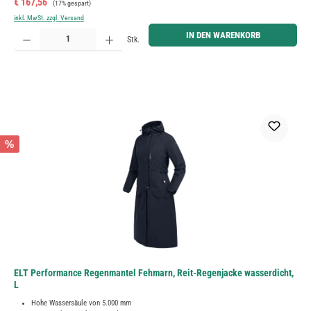
Verkaufspreis:
€ 167,56
(17% gespart)
inkl. MwSt. zzgl. Versand
Produkt Anzahl: Gib den gewünschten Wert ein oder benutze die Schaltflächen um die Anzahl zu erh
IN DEN WARENKORB
Stk.
%
ELT Performance Regenmantel Fehmarn, Reit-Regenjacke wasserdicht,
L
Hohe Wassersäule von 5.000 mm