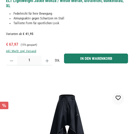
ELT Lightweight Jacke Monza / Weste Meran, ultraleicht, dunkelblau,
XL
Federleicht für freie Bewegung
Atmungsaktiv gegen Schwitzen im Stall
Taillierte Form für sportlichen Look
Varianten ab
€ 41,95
Verkaufspreis:
Regulärer Preis:
€ 67,97
(15% gespart)
inkl. MwSt. zzgl. Versand
Produkt Anzahl: Gib den gewünschten Wert ein oder benutze die Schaltflächen um die Anzahl zu erh
IN DEN WARENKORB
Stk.
%