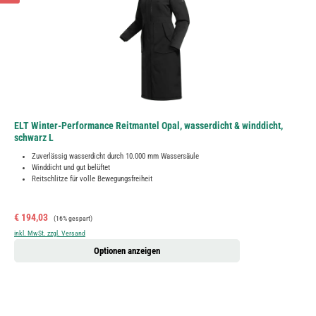
ELT Winter-Performance Reitmantel Opal, wasserdicht & winddicht,
schwarz L
Zuverlässig wasserdicht durch 10.000 mm Wassersäule
Winddicht und gut belüftet
Reitschlitze für volle Bewegungsfreiheit
Verkaufspreis:
Regulärer Preis:
€ 194,03
(16% gespart)
inkl. MwSt. zzgl. Versand
Optionen anzeigen