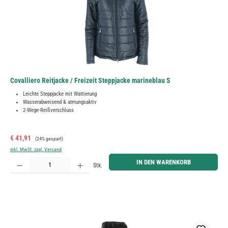
Covalliero Reitjacke / Freizeit Steppjacke marineblau S
Leichte Steppjacke mit Wattierung
Wasserabweisend & atmungsaktiv
2-Wege-Reißverschluss
Verkaufspreis:
Regulärer Preis:
€ 41,91
(24% gespart)
inkl. MwSt. zzgl. Versand
Produkt Anzahl: Gib den gewünschten Wert ein oder benutze die Schaltflächen um die Anzahl zu erh
IN DEN WARENKORB
Stk.