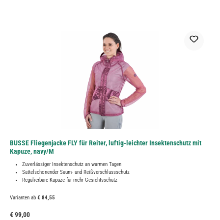
BUSSE Fliegenjacke FLY für Reiter, luftig-leichter Insektenschutz mit
Kapuze, navy/M
Zuverlässiger Insektenschutz an warmen Tagen
Sattelschonender Saum- und Reißverschlussschutz
Regulierbare Kapuze für mehr Gesichtsschutz
Varianten ab
€ 84,55
Regulärer Preis:
€ 99,00