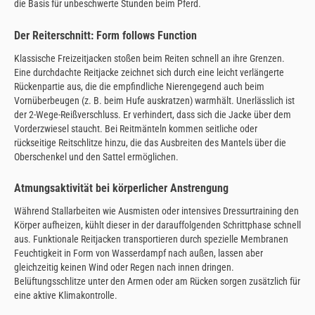
die Basis für unbeschwerte Stunden beim Pferd.
Der Reiterschnitt: Form follows Function
Klassische Freizeitjacken stoßen beim Reiten schnell an ihre Grenzen.
Eine durchdachte Reitjacke zeichnet sich durch eine leicht verlängerte
Rückenpartie aus, die die empfindliche Nierengegend auch beim
Vornüberbeugen (z. B. beim Hufe auskratzen) warmhält. Unerlässlich ist
der 2-Wege-Reißverschluss. Er verhindert, dass sich die Jacke über dem
Vorderzwiesel staucht. Bei Reitmänteln kommen seitliche oder
rückseitige Reitschlitze hinzu, die das Ausbreiten des Mantels über die
Oberschenkel und den Sattel ermöglichen.
Atmungsaktivität bei körperlicher Anstrengung
Während Stallarbeiten wie Ausmisten oder intensives Dressurtraining den
Körper aufheizen, kühlt dieser in der darauffolgenden Schrittphase schnell
aus. Funktionale Reitjacken transportieren durch spezielle Membranen
Feuchtigkeit in Form von Wasserdampf nach außen, lassen aber
gleichzeitig keinen Wind oder Regen nach innen dringen.
Belüftungsschlitze unter den Armen oder am Rücken sorgen zusätzlich für
eine aktive Klimakontrolle.