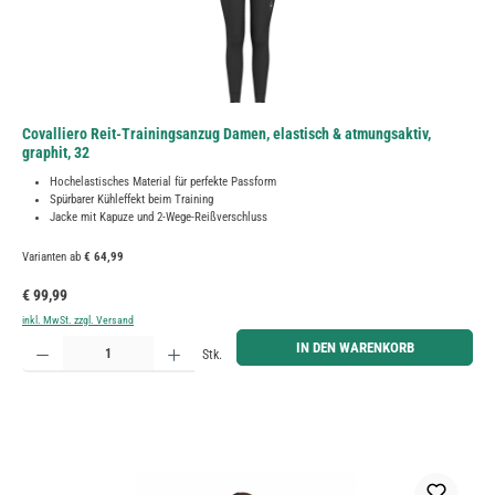
Covalliero Reit-Trainingsanzug Damen, elastisch & atmungsaktiv,
graphit, 32
Hochelastisches Material für perfekte Passform
Spürbarer Kühleffekt beim Training
Jacke mit Kapuze und 2-Wege-Reißverschluss
Varianten ab
€ 64,99
Regulärer Preis:
€ 99,99
inkl. MwSt. zzgl. Versand
Produkt Anzahl: Gib den gewünschten Wert ein oder benutze die Schaltflächen um die Anzahl zu erh
IN DEN WARENKORB
Stk.