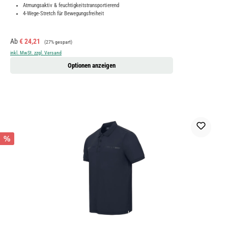
Atmungsaktiv & feuchtigkeitstransportierend
4-Wege-Stretch für Bewegungsfreiheit
Verkaufspreis:
Regulärer Preis:
Ab
€ 24,21
(27% gespart)
inkl. MwSt. zzgl. Versand
Optionen anzeigen
%