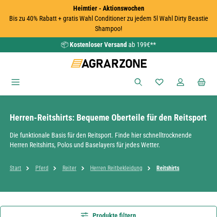
Heimtier - Aktionswochen
Zum Hauptinhalt springen
Bis zu 40% Rabatt + gratis Wahl Conditioner zu jedem 5l Wahl Dirty Beastie
Shampoo!
📦
Kostenloser Versand
ab 199€**
Du hast 0 Produkte
Herren-Reitshirts: Bequeme Oberteile für den Reitsport
Die funktionale Basis für den Reitsport. Finde hier schnelltrocknende
Herren Reitshirts, Polos und Baselayers für jedes Wetter.
Start
Pferd
Reiter
Herren Reitbekleidung
Reitshirts
Produkte filtern