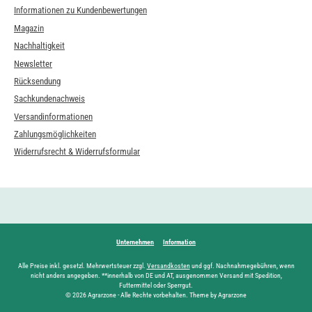
Informationen zu Kundenbewertungen
Magazin
Nachhaltigkeit
Newsletter
Rücksendung
Sachkundenachweis
Versandinformationen
Zahlungsmöglichkeiten
Widerrufsrecht & Widerrufsformular
Unternehmen
Information
Alle Preise inkl. gesetzl. Mehrwertsteuer zzgl.
Versandkosten
und ggf. Nachnahmegebühren, wenn
nicht anders angegeben. **innerhalb von DE und AT, ausgenommen Versand mit Spedition,
Futtermittel oder Sperrgut.
© 2026 Agrarzone - Alle Rechte vorbehalten. Theme by Agrarzone