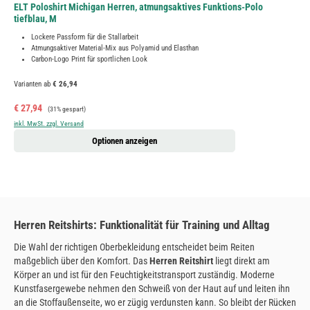
ELT Poloshirt Michigan Herren, atmungsaktives Funktions-Polo
tiefblau, M
Lockere Passform für die Stallarbeit
Atmungsaktiver Material-Mix aus Polyamid und Elasthan
Carbon-Logo Print für sportlichen Look
Varianten ab
€ 26,94
Verkaufspreis:
Regulärer Preis:
€ 27,94
(31% gespart)
inkl. MwSt. zzgl. Versand
Optionen anzeigen
Herren Reitshirts: Funktionalität für Training und Alltag
Die Wahl der richtigen Oberbekleidung entscheidet beim Reiten
maßgeblich über den Komfort. Das
Herren Reitshirt
liegt direkt am
Körper an und ist für den Feuchtigkeitstransport zuständig. Moderne
Kunstfasergewebe nehmen den Schweiß von der Haut auf und leiten ihn
an die Stoffaußenseite, wo er zügig verdunsten kann. So bleibt der Rücken