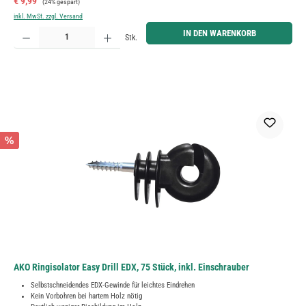
Verkaufspreis:
€ 9,99
(24% gespart)
inkl. MwSt. zzgl. Versand
Produkt Anzahl: Gib den gewünschten Wert ein oder benutze die Schaltflächen um die Anzahl zu erh
IN DEN WARENKORB
Stk.
%
AKO Ringisolator Easy Drill EDX, 75 Stück, inkl. Einschrauber
Selbstschneidendes EDX-Gewinde für leichtes Eindrehen
Kein Vorbohren bei hartem Holz nötig