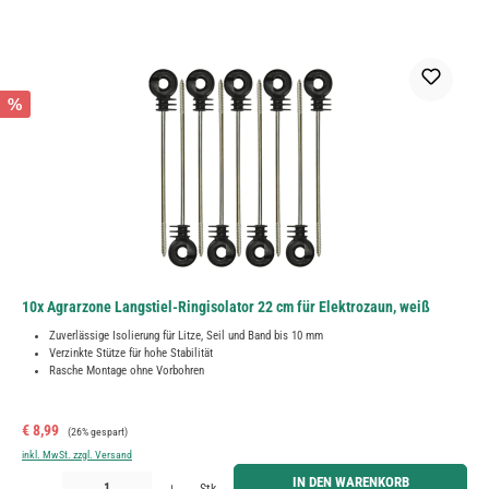
%
10x Agrarzone Langstiel-Ringisolator 22 cm für Elektrozaun, weiß
Zuverlässige Isolierung für Litze, Seil und Band bis 10 mm
Verzinkte Stütze für hohe Stabilität
Rasche Montage ohne Vorbohren
Verkaufspreis:
Regulärer Preis:
€ 8,99
(26% gespart)
inkl. MwSt. zzgl. Versand
Produkt Anzahl: Gib den gewünschten Wert ein oder benutze die Schaltflächen um die Anzahl zu erh
IN DEN WARENKORB