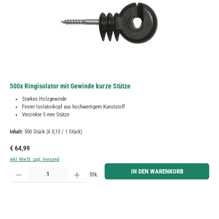
500x Ringisolator mit Gewinde kurze Stütze
Starkes Holzgewinde
Fester Isolatorkopf aus hochwertigem Kunststoff
Verzinkte 5 mm Stütze
Inhalt:
500 Stück
(€ 0,13 / 1 Stück)
Regulärer Preis:
€ 64,99
inkl. MwSt. zzgl. Versand
Produkt Anzahl: Gib den gewünschten Wert ein oder benutze die Schaltflächen um die Anzahl zu erh
IN DEN WARENKORB
Stk.