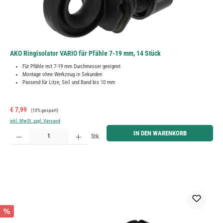
AKO Ringisolator VARIO für Pfähle 7-19 mm, 14 Stück
Für Pfähle mit 7-19 mm Durchmesser geeignet
Montage ohne Werkzeug in Sekunden
Passend für Litze, Seil und Band bis 10 mm
Verkaufspreis:
Regulärer Preis:
€ 7,99
(10% gespart)
inkl. MwSt. zzgl. Versand
Produkt Anzahl: Gib den gewünschten Wert ein oder benutze die Schaltflächen um die Anzahl zu erh
IN DEN WARENKORB
Stk.
%