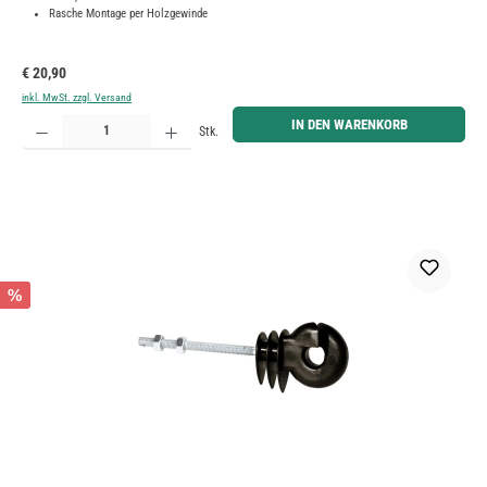
Rasche Montage per Holzgewinde
Regulärer Preis:
€ 20,90
inkl. MwSt. zzgl. Versand
Produkt Anzahl: Gib den gewünschten Wert ein oder benutze die Schaltflächen um die Anzahl zu erh
IN DEN WARENKORB
Stk.
%