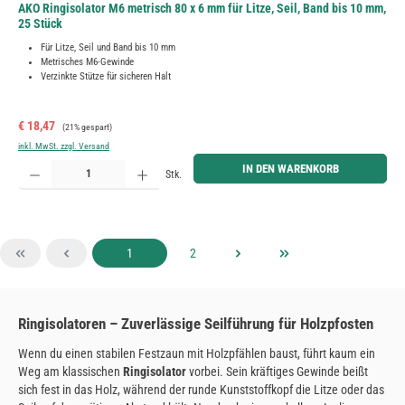
AKO Ringisolator M6 metrisch 80 x 6 mm für Litze, Seil, Band bis 10 mm,
25 Stück
Für Litze, Seil und Band bis 10 mm
Metrisches M6-Gewinde
Verzinkte Stütze für sicheren Halt
Verkaufspreis:
Regulärer Preis:
€ 18,47
(21% gespart)
inkl. MwSt. zzgl. Versand
Produkt Anzahl: Gib den gewünschten Wert ein oder benutze die Schaltflächen um die Anzahl zu erh
IN DEN WARENKORB
Stk.
Seite
Seite
1
2
Ringisolatoren – Zuverlässige Seilführung für Holzpfosten
Wenn du einen stabilen Festzaun mit Holzpfählen baust, führt kaum ein
Weg am klassischen
Ringisolator
vorbei. Sein kräftiges Gewinde beißt
sich fest in das Holz, während der runde Kunststoffkopf die Litze oder das