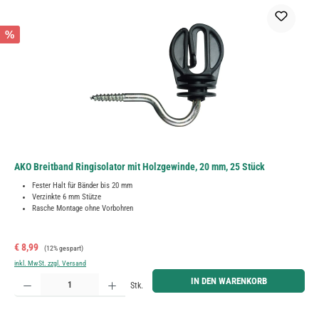
%
AKO Breitband Ringisolator mit Holzgewinde, 20 mm, 25 Stück
Fester Halt für Bänder bis 20 mm
Verzinkte 6 mm Stütze
Rasche Montage ohne Vorbohren
Verkaufspreis:
Regulärer Preis:
€ 8,99
(12% gespart)
inkl. MwSt. zzgl. Versand
Produkt Anzahl: Gib den gewünschten Wert ein oder benutze die Schaltflächen um die Anzahl zu erh
IN DEN WARENKORB
Stk.