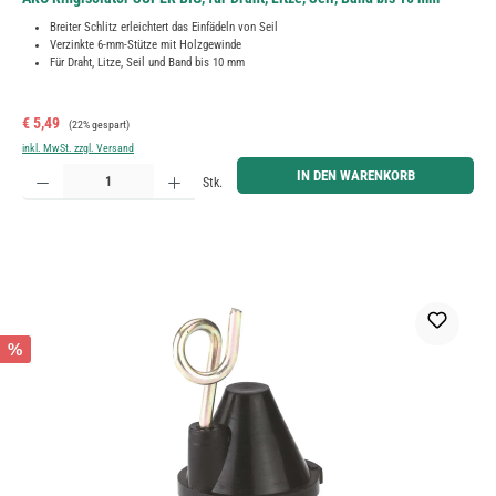
Breiter Schlitz erleichtert das Einfädeln von Seil
Verzinkte 6-mm-Stütze mit Holzgewinde
Für Draht, Litze, Seil und Band bis 10 mm
Verkaufspreis:
Regulärer Preis:
€ 5,49
(22% gespart)
inkl. MwSt. zzgl. Versand
Produkt Anzahl: Gib den gewünschten Wert ein oder benutze die Schaltflächen um die Anzahl zu erh
IN DEN WARENKORB
Stk.
%