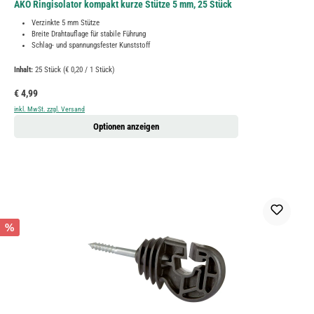
AKO Ringisolator kompakt kurze Stütze 5 mm, 25 Stück
Verzinkte 5 mm Stütze
Breite Drahtauflage für stabile Führung
Schlag- und spannungsfester Kunststoff
Inhalt:
25 Stück
(€ 0,20 / 1 Stück)
Regulärer Preis:
€ 4,99
inkl. MwSt. zzgl. Versand
Optionen anzeigen
%