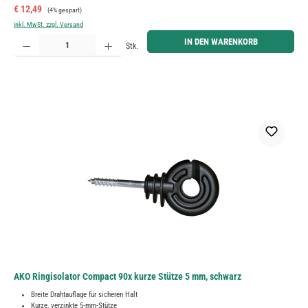
Verkaufspreis:
Regulärer Preis:
€ 12,49
(4% gespart)
inkl. MwSt. zzgl. Versand
Produkt Anzahl: Gib den gewünschten Wert ein oder benutze die Schaltflächen um die Anzahl zu erh
IN DEN WARENKORB
Stk.
AKO Ringisolator Compact 90x kurze Stütze 5 mm, schwarz
Breite Drahtauflage für sicheren Halt
Kurze, verzinkte 5-mm-Stütze