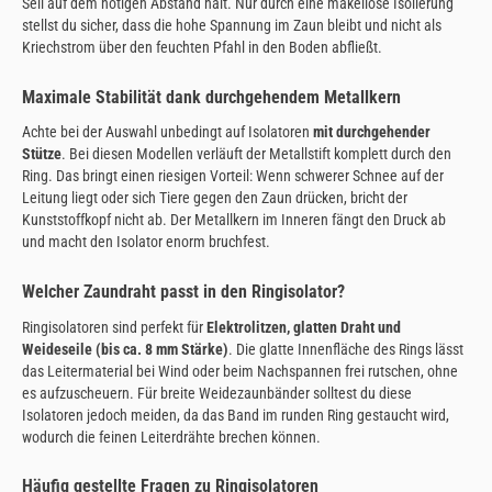
Seil auf dem nötigen Abstand hält. Nur durch eine makellose Isolierung
stellst du sicher, dass die hohe Spannung im Zaun bleibt und nicht als
Kriechstrom über den feuchten Pfahl in den Boden abfließt.
Maximale Stabilität dank durchgehendem Metallkern
Achte bei der Auswahl unbedingt auf Isolatoren
mit durchgehender
Stütze
. Bei diesen Modellen verläuft der Metallstift komplett durch den
Ring. Das bringt einen riesigen Vorteil: Wenn schwerer Schnee auf der
Leitung liegt oder sich Tiere gegen den Zaun drücken, bricht der
Kunststoffkopf nicht ab. Der Metallkern im Inneren fängt den Druck ab
und macht den Isolator enorm bruchfest.
Welcher Zaundraht passt in den Ringisolator?
Ringisolatoren sind perfekt für
Elektrolitzen, glatten Draht und
Weideseile (bis ca. 8 mm Stärke)
. Die glatte Innenfläche des Rings lässt
das Leitermaterial bei Wind oder beim Nachspannen frei rutschen, ohne
es aufzuscheuern. Für breite Weidezaunbänder solltest du diese
Isolatoren jedoch meiden, da das Band im runden Ring gestaucht wird,
wodurch die feinen Leiterdrähte brechen können.
Häufig gestellte Fragen zu Ringisolatoren