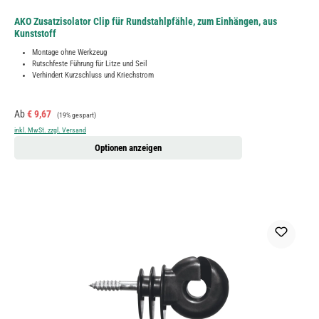
AKO Zusatzisolator Clip für Rundstahlpfähle, zum Einhängen, aus
Kunststoff
Montage ohne Werkzeug
Rutschfeste Führung für Litze und Seil
Verhindert Kurzschluss und Kriechstrom
Verkaufspreis:
Regulärer Preis:
Ab
€ 9,67
(19% gespart)
inkl. MwSt. zzgl. Versand
Optionen anzeigen