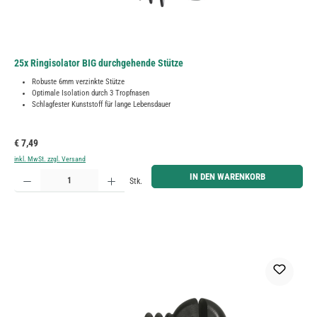
25x Ringisolator BIG durchgehende Stütze
Robuste 6mm verzinkte Stütze
Optimale Isolation durch 3 Tropfnasen
Schlagfester Kunststoff für lange Lebensdauer
Regulärer Preis:
€ 7,49
inkl. MwSt. zzgl. Versand
Produkt Anzahl: Gib den gewünschten Wert ein oder benutze die Schaltflächen um die Anzahl zu erh
IN DEN WARENKORB
Stk.