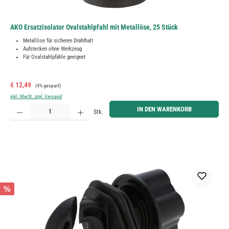
AKO Ersatzisolator Ovalstahlpfahl mit Metallöse, 25 Stück
Metallöse für sicheren Drahthalt
Aufstecken ohne Werkzeug
Für Ovalstahlpfähle geeignet
Verkaufspreis:
Regulärer Preis:
€ 12,49
(4% gespart)
inkl. MwSt. zzgl. Versand
Produkt Anzahl: Gib den gewünschten Wert ein oder benutze die Schaltflächen um die Anzahl zu erh
IN DEN WARENKORB
Stk.
%