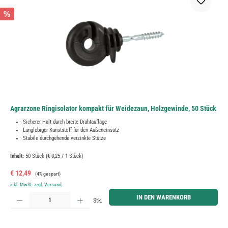
%
Agrarzone Ringisolator kompakt für Weidezaun, Holzgewinde, 50 Stück
Sicherer Halt durch breite Drahtauflage
Langlebiger Kunststoff für den Außeneinsatz
Stabile durchgehende verzinkte Stütze
Inhalt:
50 Stück
(€ 0,25 / 1 Stück)
Verkaufspreis:
Regulärer Preis:
€ 12,49
(4% gespart)
inkl. MwSt. zzgl. Versand
Produkt Anzahl: Gib den gewünschten Wert ein oder benutze die Schaltflächen um die Anzahl zu erh
IN DEN WARENKORB
Stk.