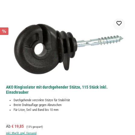
%
AKO Ringisolator mit durchgehender Stütze, 115 Stück inkl.
Einschrauber
Durchgehende verzinkte Stütze für Stabilität
Breite Drahtauflage gegen Abrutschen
Für Litze, Seil und Band bis 10 mm
Verkaufspreis:
Regulärer Preis:
Ab
€ 19,85
(13% gespart)
inkl. MwSt. zzgl. Versand