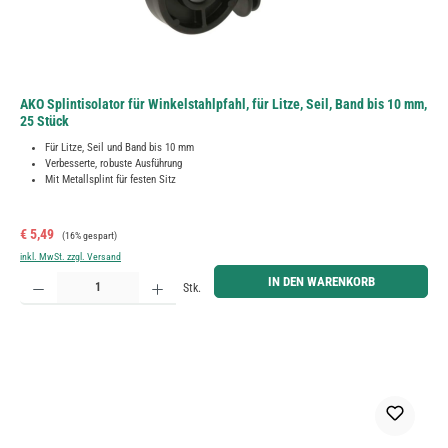
AKO Splintisolator für Winkelstahlpfahl, für Litze, Seil, Band bis 10 mm,
25 Stück
Für Litze, Seil und Band bis 10 mm
Verbesserte, robuste Ausführung
Mit Metallsplint für festen Sitz
Verkaufspreis:
Regulärer Preis:
€ 5,49
(16% gespart)
inkl. MwSt. zzgl. Versand
Produkt Anzahl: Gib den gewünschten Wert ein oder benutze die Schaltflächen um die Anzahl zu erh
IN DEN WARENKORB
Stk.