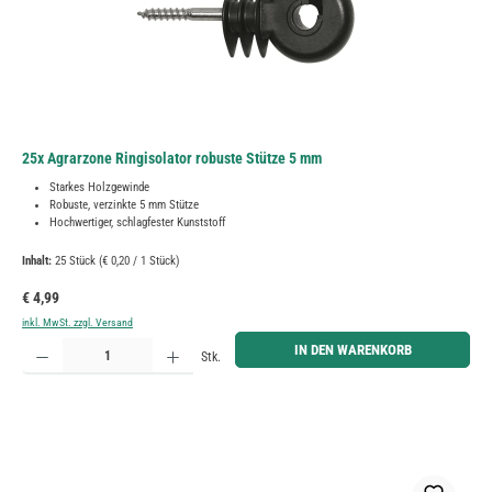
25x Agrarzone Ringisolator robuste Stütze 5 mm
Starkes Holzgewinde
Robuste, verzinkte 5 mm Stütze
Hochwertiger, schlagfester Kunststoff
Inhalt:
25 Stück
(€ 0,20 / 1 Stück)
Regulärer Preis:
€ 4,99
inkl. MwSt. zzgl. Versand
Produkt Anzahl: Gib den gewünschten Wert ein oder benutze die Schaltflächen um die Anzahl zu erh
IN DEN WARENKORB
Stk.