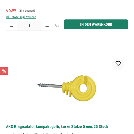
Verkaufspreis:
Regulärer Preis:
€ 5,99
(21% gespart)
inkl. MwSt. zzgl. Versand
Produkt Anzahl: Gib den gewünschten Wert ein oder benutze die Schaltflächen um die Anzahl zu erh
IN DEN WARENKORB
Stk.
%
AKO Ringisolator kompakt gelb, kurze Stütze 5 mm, 25 Stück