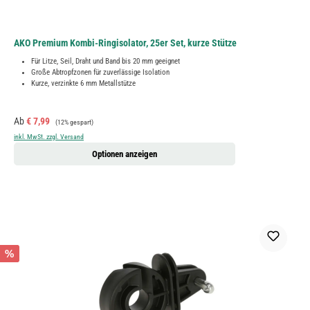
AKO Premium Kombi-Ringisolator, 25er Set, kurze Stütze
Für Litze, Seil, Draht und Band bis 20 mm geeignet
Große Abtropfzonen für zuverlässige Isolation
Kurze, verzinkte 6 mm Metallstütze
Verkaufspreis:
Regulärer Preis:
Ab
€ 7,99
(12% gespart)
inkl. MwSt. zzgl. Versand
Optionen anzeigen
%