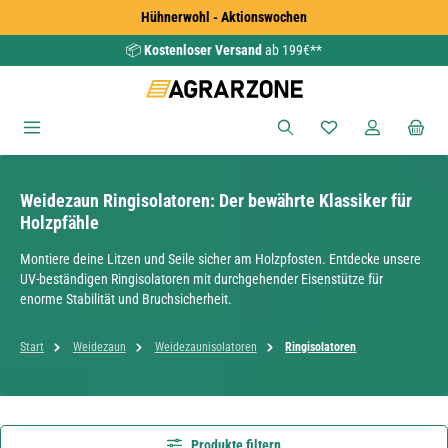
Hühnerwohl - Aktionswochen
Zum Hauptinhalt springen
📦
Kostenloser Versand
ab 199€**
Du hast 0 Produkte
Weidezaun Ringisolatoren: Der bewährte Klassiker für
Holzpfähle
Montiere deine Litzen und Seile sicher am Holzpfosten. Entdecke unsere
UV-beständigen Ringisolatoren mit durchgehender Eisenstütze für
enorme Stabilität und Bruchsicherheit.
Start
Weidezaun
Weidezaunisolatoren
Ringisolatoren
Produkte filtern