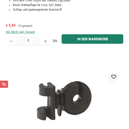
Verzinkte 5 mm Stütze hält starkem Zug stand
Breite Drahtauflage für Litze, Seil, Band
Schlag- und spannungsfester Kunststoff
Verkaufspreis:
Regulärer Preis:
€ 5,49
(7% gespart)
inkl. MwSt. zzgl. Versand
Produkt Anzahl: Gib den gewünschten Wert ein oder benutze die Schaltflächen um die Anzahl zu erh
IN DEN WARENKORB
Stk.
%