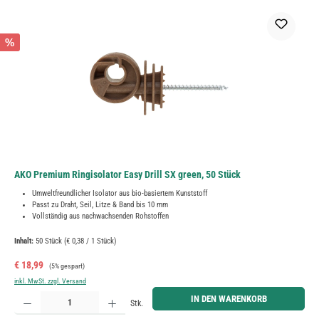
%
AKO Premium Ringisolator Easy Drill SX green, 50 Stück
Umweltfreundlicher Isolator aus bio-basiertem Kunststoff
Passt zu Draht, Seil, Litze & Band bis 10 mm
Vollständig aus nachwachsenden Rohstoffen
Inhalt:
50 Stück
(€ 0,38 / 1 Stück)
Verkaufspreis:
Regulärer Preis:
€ 18,99
(5% gespart)
inkl. MwSt. zzgl. Versand
Produkt Anzahl: Gib den gewünschten Wert ein oder benutze die Schaltflächen um die Anzahl zu erh
IN DEN WARENKORB
Stk.