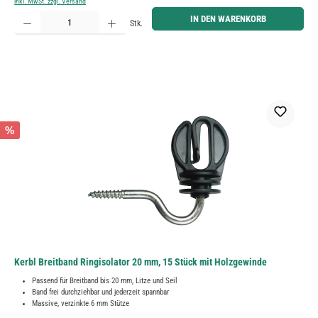
inkl. MwSt. zzgl. Versand
Produkt Anzahl: Gib den gewünschten Wert ein oder benutze die Schaltflächen um die Anzahl zu erh
IN DEN WARENKORB
Stk.
%
Kerbl Breitband Ringisolator 20 mm, 15 Stück mit Holzgewinde
Passend für Breitband bis 20 mm, Litze und Seil
Band frei durchziehbar und jederzeit spannbar
Massive, verzinkte 6 mm Stütze