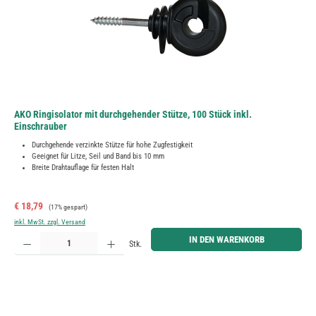
AKO Ringisolator mit durchgehender Stütze, 100 Stück inkl.
Einschrauber
Durchgehende verzinkte Stütze für hohe Zugfestigkeit
Geeignet für Litze, Seil und Band bis 10 mm
Breite Drahtauflage für festen Halt
Verkaufspreis:
Regulärer Preis:
€ 18,79
(17% gespart)
inkl. MwSt. zzgl. Versand
Produkt Anzahl: Gib den gewünschten Wert ein oder benutze die Schaltflächen um die Anzahl zu erh
IN DEN WARENKORB
Stk.