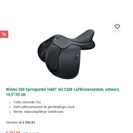
%
Wintec 500 Springsattel HART mit CAIR-Luftkissensystem, schwarz,
16,5"/42 cm
Tiefer, stützender Sitz
CAIR-Luftkissensystem für gleichmäßigen Druck
Weiche, anpassungsfähige Sattelkissen
Varianten ab
€ 606,83
Verkaufspreis:
Regulärer Preis:
€ 782,88