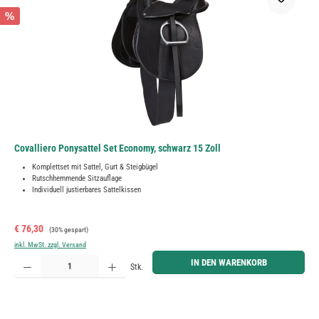
%
Covalliero Ponysattel Set Economy, schwarz 15 Zoll
Komplettset mit Sattel, Gurt & Steigbügel
Rutschhemmende Sitzauflage
Individuell justierbares Sattelkissen
Verkaufspreis:
Regulärer Preis:
€ 76,30
(30% gespart)
inkl. MwSt. zzgl. Versand
Produkt Anzahl: Gib den gewünschten Wert ein oder benutze die Schaltflächen um die Anzahl zu erh
IN DEN WARENKORB
Stk.