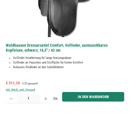
Waldhausen Dressursattel Comfort, Vollleder, austauschbares
Kopfeisen, schwarz, 16,5" / 42 cm
Vollleder-Verarbeitung für lange Nutzungsdauer
Softleder an Pauschen und Sitzfläche für hohen Komfort
Robustes Rindleder an den Sattelblättern
Verkaufspreis:
Regulärer Preis:
€ 511,10
(15% gespart)
inkl. MwSt. zzgl. Versand
Produkt Anzahl: Gib den gewünschten Wert ein oder benutze die Schaltflächen um die Anzahl zu erh
IN DEN WARENKORB
Stk.