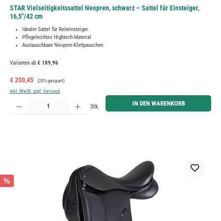
STAR Vielseitigkeitssattel Neopren, schwarz – Sattel für Einsteiger,
16,5"/42 cm
Idealer Sattel für Reiteinsteiger
Pflegeleichtes Hightech-Material
Austauschbare Neopren-Klettpauschen
Varianten ab
€ 189,96
Verkaufspreis:
Regulärer Preis:
€ 200,45
(20% gespart)
inkl. MwSt. zzgl. Versand
Produkt Anzahl: Gib den gewünschten Wert ein oder benutze die Schaltflächen um die Anzahl zu erh
IN DEN WARENKORB
Stk.
%