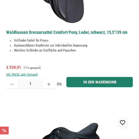
Waldhausen Dressursattel Comfort Pony, Leder, schwarz, 15,5"/39 cm
Vollleder-Sattel für Ponys
Austauschbares Kopfeisen zur individuellen Anpassung
Weiches Softleder an Sitzfläche und Pauschen
Verkaufspreis:
Regulärer Preis:
€ 539,91
(11% gespart)
inkl. MwSt. zzgl. Versand
Produkt Anzahl: Gib den gewünschten Wert ein oder benutze die Schaltflächen um die Anzahl zu erh
IN DEN WARENKORB
Stk.
%