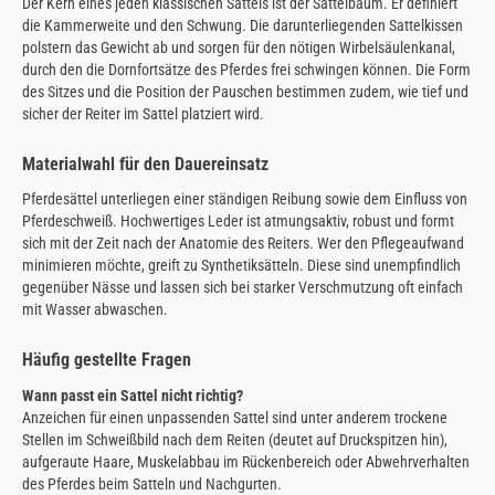
Der Kern eines jeden klassischen Sattels ist der Sattelbaum. Er definiert
die Kammerweite und den Schwung. Die darunterliegenden Sattelkissen
polstern das Gewicht ab und sorgen für den nötigen Wirbelsäulenkanal,
durch den die Dornfortsätze des Pferdes frei schwingen können. Die Form
des Sitzes und die Position der Pauschen bestimmen zudem, wie tief und
sicher der Reiter im Sattel platziert wird.
Materialwahl für den Dauereinsatz
Pferdesättel unterliegen einer ständigen Reibung sowie dem Einfluss von
Pferdeschweiß. Hochwertiges Leder ist atmungsaktiv, robust und formt
sich mit der Zeit nach der Anatomie des Reiters. Wer den Pflegeaufwand
minimieren möchte, greift zu Synthetiksätteln. Diese sind unempfindlich
gegenüber Nässe und lassen sich bei starker Verschmutzung oft einfach
mit Wasser abwaschen.
Häufig gestellte Fragen
Wann passt ein Sattel nicht richtig?
Anzeichen für einen unpassenden Sattel sind unter anderem trockene
Stellen im Schweißbild nach dem Reiten (deutet auf Druckspitzen hin),
aufgeraute Haare, Muskelabbau im Rückenbereich oder Abwehrverhalten
des Pferdes beim Satteln und Nachgurten.