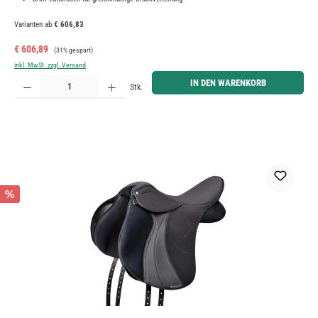
Varianten ab
€ 606,83
Verkaufspreis:
Regulärer Preis:
€ 606,89
(31% gespart)
inkl. MwSt. zzgl. Versand
Produkt Anzahl: Gib den gewünschten Wert ein oder benutze die Schaltflächen um die Anzahl zu erh
IN DEN WARENKORB
Stk.
%