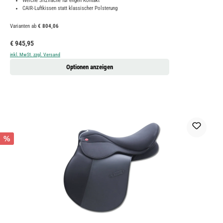
Weiche Sitzfläche für engen Kontakt
CAIR-Luftkissen statt klassischer Polsterung
Varianten ab
€ 804,06
Regulärer Preis:
€ 945,95
inkl. MwSt. zzgl. Versand
Optionen anzeigen
%