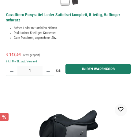
Covalliero Ponysattel Leder Sattelset komplett, 5-teilig, Haflinger
schwarz
Echtes Leder mit stabilen Nähten
Praktisches 5-teiliges Starterset
Gute Passform, angenehmer Sitz
Verkaufspreis:
Regulärer Preis:
€ 143,64
(24% gespart)
inkl. MwSt. zzgl. Versand
Produkt Anzahl: Gib den gewünschten Wert ein oder benutze die Schaltflächen um die Anzahl zu erh
IN DEN WARENKORB
Stk.
%