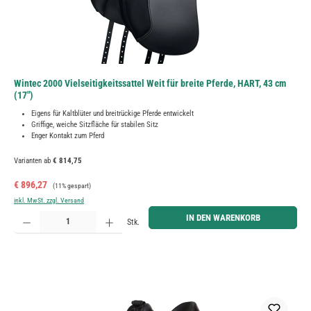
Wintec 2000 Vielseitigkeitssattel Weit für breite Pferde, HART, 43 cm
(17")
Eigens für Kaltblüter und breitrückige Pferde entwickelt
Griffige, weiche Sitzfläche für stabilen Sitz
Enger Kontakt zum Pferd
Varianten ab
€ 814,75
Verkaufspreis:
Regulärer Preis:
€ 896,27
(11% gespart)
inkl. MwSt. zzgl. Versand
Produkt Anzahl: Gib den gewünschten Wert ein oder benutze die Schaltflächen um die Anzahl zu erh
IN DEN WARENKORB
Stk.