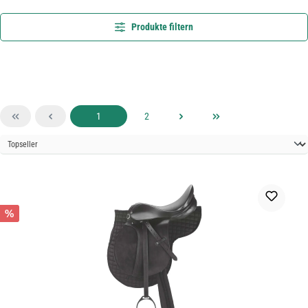
Produkte filtern
Seite
Seite
1
2
%