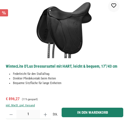
%
WintecLite D'Lux Dressursattel mit HART, leicht & bequem, 17"/43 cm
Federleicht für den Stallalltag
Direkter Pferdekontakt beim Reiten
Bequeme Sitzfläche für lange Einheiten
Verkaufspreis:
Regulärer Preis:
€ 896,27
(11% gespart)
inkl. MwSt. zzgl. Versand
Produkt Anzahl: Gib den gewünschten Wert ein oder benutze die Schaltflächen um die Anzahl zu erh
IN DEN WARENKORB
Stk.