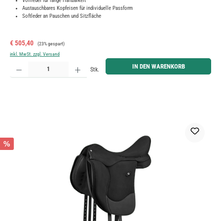
Vollleder für lange Haltbarkeit
Austauschbares Kopfeisen für individuelle Passform
Softleder an Pauschen und Sitzfläche
Verkaufspreis:
Regulärer Preis:
€ 505,40
(23% gespart)
inkl. MwSt. zzgl. Versand
Produkt Anzahl: Gib den gewünschten Wert ein oder benutze die Schaltflächen um die Anzahl zu erh
IN DEN WARENKORB
Stk.
%