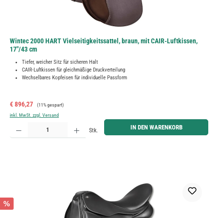
Wintec 2000 HART Vielseitigkeitssattel, braun, mit CAIR-Luftkissen,
17"/43 cm
Tiefer, weicher Sitz für sicheren Halt
CAIR-Luftkissen für gleichmäßige Druckverteilung
Wechselbares Kopfeisen für individuelle Passform
Verkaufspreis:
Regulärer Preis:
€ 896,27
(11% gespart)
inkl. MwSt. zzgl. Versand
Produkt Anzahl: Gib den gewünschten Wert ein oder benutze die Schaltflächen um die Anzahl zu erh
IN DEN WARENKORB
Stk.
%