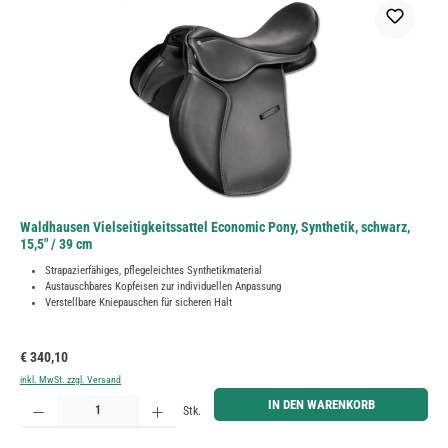
Waldhausen Vielseitigkeitssattel Economic Pony, Synthetik, schwarz,
15,5" / 39 cm
Strapazierfähiges, pflegeleichtes Synthetikmaterial
Austauschbares Kopfeisen zur individuellen Anpassung
Verstellbare Kniepauschen für sicheren Halt
Regulärer Preis:
€ 340,10
inkl. MwSt. zzgl. Versand
Produkt Anzahl: Gib den gewünschten Wert ein oder benutze die Schaltflächen um die Anzahl zu erh
IN DEN WARENKORB
Stk.