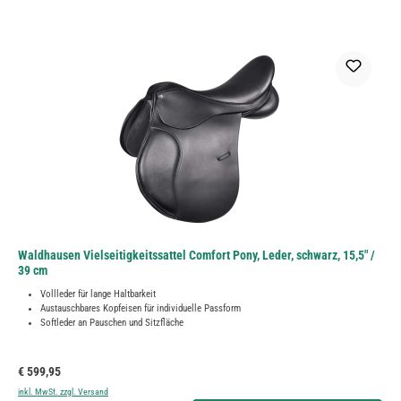
Waldhausen Vielseitigkeitssattel Comfort Pony, Leder, schwarz, 15,5" /
39 cm
Vollleder für lange Haltbarkeit
Austauschbares Kopfeisen für individuelle Passform
Softleder an Pauschen und Sitzfläche
Regulärer Preis:
€ 599,95
inkl. MwSt. zzgl. Versand