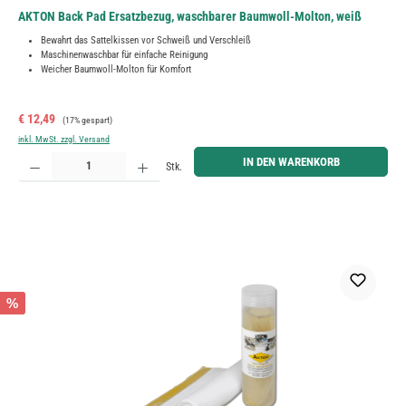
AKTON Back Pad Ersatzbezug, waschbarer Baumwoll-Molton, weiß
Bewahrt das Sattelkissen vor Schweiß und Verschleiß
Maschinenwaschbar für einfache Reinigung
Weicher Baumwoll-Molton für Komfort
Verkaufspreis:
Regulärer Preis:
€ 12,49
(17% gespart)
inkl. MwSt. zzgl. Versand
Produkt Anzahl: Gib den gewünschten Wert ein oder benutze die Schaltflächen um die Anzahl zu erh
IN DEN WARENKORB
Stk.
%