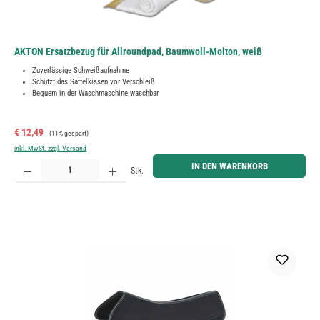
AKTON Ersatzbezug für Allroundpad, Baumwoll-Molton, weiß
Zuverlässige Schweißaufnahme
Schützt das Sattelkissen vor Verschleiß
Bequem in der Waschmaschine waschbar
Verkaufspreis:
Regulärer Preis:
€ 12,49
(11% gespart)
inkl. MwSt. zzgl. Versand
Produkt Anzahl: Gib den gewünschten Wert ein oder benutze die Schaltflächen um die Anzahl zu erh
IN DEN WARENKORB
Stk.