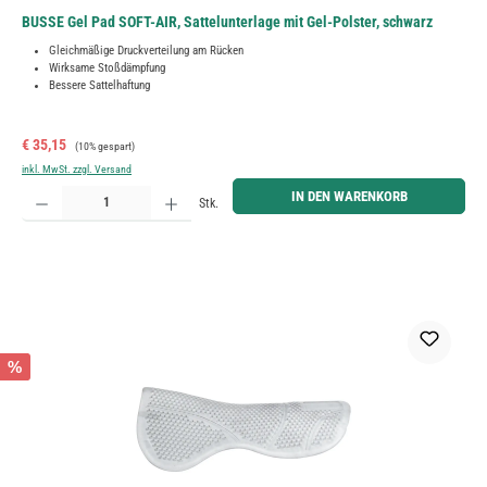
BUSSE Gel Pad SOFT-AIR, Sattelunterlage mit Gel-Polster, schwarz
Gleichmäßige Druckverteilung am Rücken
Wirksame Stoßdämpfung
Bessere Sattelhaftung
Verkaufspreis:
Regulärer Preis:
€ 35,15
(10% gespart)
inkl. MwSt. zzgl. Versand
Produkt Anzahl: Gib den gewünschten Wert ein oder benutze die Schaltflächen um die Anzahl zu erh
IN DEN WARENKORB
Stk.
%