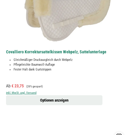
Covalliero Korrektursattelkissen Webpelz, Sattelunterlage
Gleichmäßiger Druckausgleich durch Webpelz
Pflegeleichte Baumwoll-Auflage
Fester Halt dank Gurtstrippen
Verkaufspreis:
Regulärer Preis:
Ab
€ 23,75
(26% gespart)
inkl. MwSt. zzgl. Versand
Optionen anzeigen