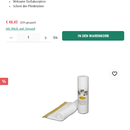
Wirksame Stoßabsorption
Schont den Pferderücken
Verkaufspreis:
Regulärer Preis:
€ 48,45
(20% gespart)
inkl. MwSt. zzgl. Versand
Produkt Anzahl: Gib den gewünschten Wert ein oder benutze die Schaltflächen um die Anzahl zu erh
IN DEN WARENKORB
Stk.
%