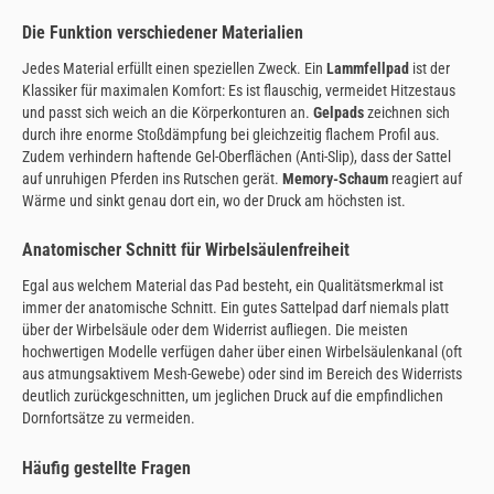
Die Funktion verschiedener Materialien
Jedes Material erfüllt einen speziellen Zweck. Ein
Lammfellpad
ist der
Klassiker für maximalen Komfort: Es ist flauschig, vermeidet Hitzestaus
und passt sich weich an die Körperkonturen an.
Gelpads
zeichnen sich
durch ihre enorme Stoßdämpfung bei gleichzeitig flachem Profil aus.
Zudem verhindern haftende Gel-Oberflächen (Anti-Slip), dass der Sattel
auf unruhigen Pferden ins Rutschen gerät.
Memory-Schaum
reagiert auf
Wärme und sinkt genau dort ein, wo der Druck am höchsten ist.
Anatomischer Schnitt für Wirbelsäulenfreiheit
Egal aus welchem Material das Pad besteht, ein Qualitätsmerkmal ist
immer der anatomische Schnitt. Ein gutes Sattelpad darf niemals platt
über der Wirbelsäule oder dem Widerrist aufliegen. Die meisten
hochwertigen Modelle verfügen daher über einen Wirbelsäulenkanal (oft
aus atmungsaktivem Mesh-Gewebe) oder sind im Bereich des Widerrists
deutlich zurückgeschnitten, um jeglichen Druck auf die empfindlichen
Dornfortsätze zu vermeiden.
Häufig gestellte Fragen