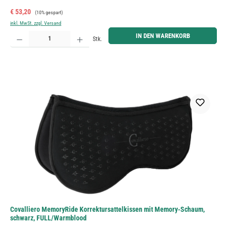
Verkaufspreis:
Regulärer Preis:
€ 53,20
(10% gespart)
inkl. MwSt. zzgl. Versand
Produkt Anzahl: Gib den gewünschten Wert ein oder benutze die Schaltflächen um die Anzahl zu erh
IN DEN WARENKORB
Stk.
Covalliero MemoryRide Korrektursattelkissen mit Memory-Schaum,
schwarz, FULL/Warmblood