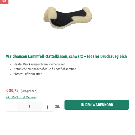
%
Waldhausen Lammfell-Sattelkissen, schwarz – Idealer Druckausgleich
Idealer Druckausgleich am Pferderücken
Natürliche Merinoschafwolle für Stoßabsorption
Fördert Luftzirkulation
Verkaufspreis:
Regulärer Preis:
€ 80,75
(20% gespart)
inkl. MwSt. zzgl. Versand
Produkt Anzahl: Gib den gewünschten Wert ein oder benutze die Schaltflächen um die Anzahl zu erh
IN DEN WARENKORB
Stk.