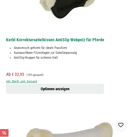
Kerbl Korrektursattelkissen AntiSlip Webpelz für Pferde
Anatomisch geformt für ideale Passform
Austauschbare Filzeinlagen zur Sattelanpassung
AntiSlip-Noppen für sicheren Halt
Verkaufspreis:
Regulärer Preis:
Ab
€ 32,95
(18% gespart)
inkl. MwSt. zzgl. Versand
Optionen anzeigen
%