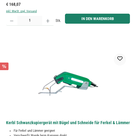
Regulärer Preis:
€ 168,07
inkl. MwSt. zzgl. Versand
Produkt Anzahl: Gib den gewünschten Wert ein oder benutze die Schaltflächen um die Anzahl zu erh
IN DEN WARENKORB
Stk.
%
Kerbl Schwanzkupiergerät mit Bügel und Schneide für Ferkel & Lämmer
Für Ferkel und Lämmer geeignet
Verschweißt Wunde beim Kupieren direkt