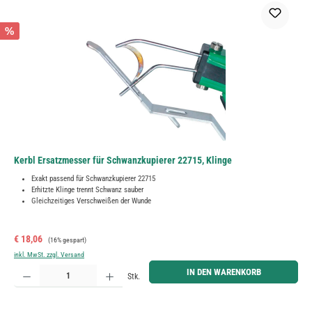
%
Kerbl Ersatzmesser für Schwanzkupierer 22715, Klinge
Exakt passend für Schwanzkupierer 22715
Erhitzte Klinge trennt Schwanz sauber
Gleichzeitiges Verschweißen der Wunde
Verkaufspreis:
Regulärer Preis:
€ 18,06
(16% gespart)
inkl. MwSt. zzgl. Versand
Produkt Anzahl: Gib den gewünschten Wert ein oder benutze die Schaltflächen um die Anzahl zu erh
IN DEN WARENKORB
Stk.