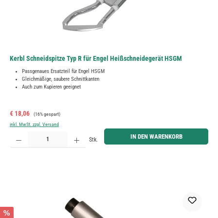
Kerbl Schneidspitze Typ R für Engel Heißschneidegerät HSGM
Passgenaues Ersatzteil für Engel HSGM
Gleichmäßige, saubere Schnittkanten
Auch zum Kupieren geeignet
Verkaufspreis:
Regulärer Preis:
€ 18,06
(16% gespart)
inkl. MwSt. zzgl. Versand
Produkt Anzahl: Gib den gewünschten Wert ein oder benutze die Schaltflächen um die Anzahl zu erh
IN DEN WARENKORB
Stk.
%