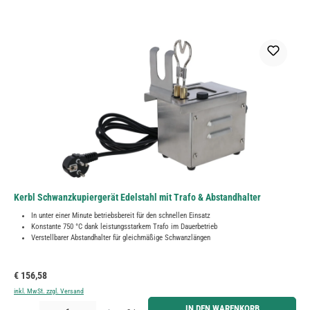
Kerbl Schwanzkupiergerät Edelstahl mit Trafo & Abstandhalter
In unter einer Minute betriebsbereit für den schnellen Einsatz
Konstante 750 °C dank leistungsstarkem Trafo im Dauerbetrieb
Verstellbarer Abstandhalter für gleichmäßige Schwanzlängen
Regulärer Preis:
€ 156,58
inkl. MwSt. zzgl. Versand
Produkt Anzahl: Gib den gewünschten Wert ein oder benutze die Schaltflächen um die Anzahl zu erh
IN DEN WARENKORB