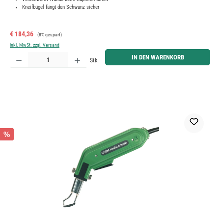
Kneifbügel fängt den Schwanz sicher
Verkaufspreis:
Regulärer Preis:
€ 184,36
(8% gespart)
inkl. MwSt. zzgl. Versand
Produkt Anzahl: Gib den gewünschten Wert ein oder benutze die Schaltflächen um die Anzahl zu erh
IN DEN WARENKORB
Stk.
%