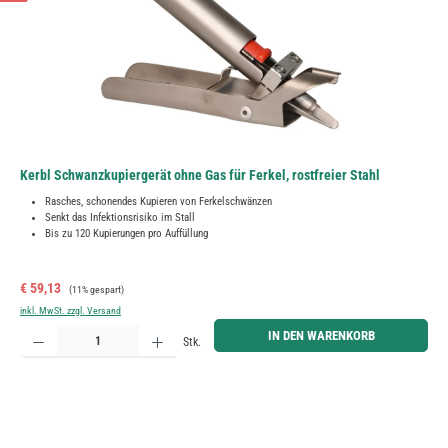
Kerbl Schwanzkupiergerät ohne Gas für Ferkel, rostfreier Stahl
Rasches, schonendes Kupieren von Ferkelschwänzen
Senkt das Infektionsrisiko im Stall
Bis zu 120 Kupierungen pro Auffüllung
Verkaufspreis:
Regulärer Preis:
€ 59,13
(11% gespart)
inkl. MwSt. zzgl. Versand
Produkt Anzahl: Gib den gewünschten Wert ein oder benutze die Schaltflächen um die Anzahl zu erh
IN DEN WARENKORB
Stk.