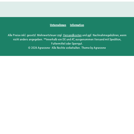
Unternehmen
Information
Alle Preise inkl. gesetzl. Mehrwertsteuer zzgl.
Versandkosten
und ggf. Nachnahmegebühren, wenn
nicht anders angegeben. **innerhalb von DE und AT, ausgenommen Versand mit Spedition,
Futtermittel oder Sperrgut.
© 2026 Agrarzone - Alle Rechte vorbehalten. Theme by Agrarzone