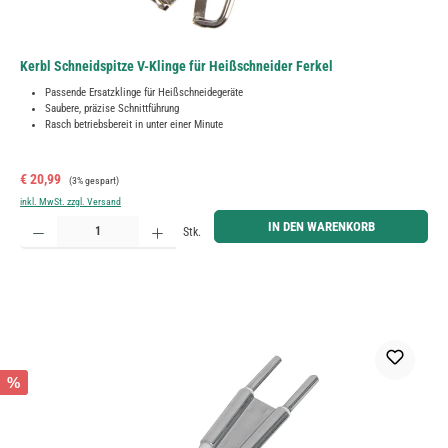
Kerbl Schneidspitze V-Klinge für Heißschneider Ferkel
Passende Ersatzklinge für Heißschneidegeräte
Saubere, präzise Schnittführung
Rasch betriebsbereit in unter einer Minute
Verkaufspreis:
Regulärer Preis:
€ 20,99
(3% gespart)
inkl. MwSt. zzgl. Versand
Produkt Anzahl: Gib den gewünschten Wert ein oder benutze die Schaltflächen um die Anzahl zu erh
IN DEN WARENKORB
Stk.
%