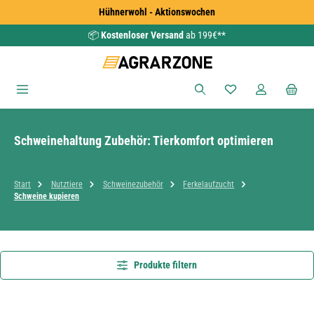
Hühnerwohl - Aktionswochen
Zum Hauptinhalt springen
📦
Kostenloser Versand
ab 199€**
Du hast 0 Produkte
Schweinehaltung Zubehör: Tierkomfort optimieren
Start
Nutztiere
Schweinezubehör
Ferkelaufzucht
Schweine kupieren
Produkte filtern