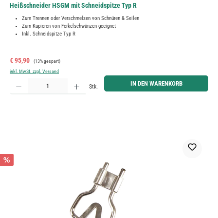
Heißschneider HSGM mit Schneidspitze Typ R
Zum Trennen oder Verschmelzen von Schnüren & Seilen
Zum Kupieren von Ferkelschwänzen geeignet
Inkl. Schneidspitze Typ R
Verkaufspreis:
Regulärer Preis:
€ 95,90
(13% gespart)
inkl. MwSt. zzgl. Versand
Produkt Anzahl: Gib den gewünschten Wert ein oder benutze die Schaltflächen um die Anzahl zu erh
IN DEN WARENKORB
Stk.
%