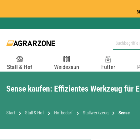
 Hauptinhalt springen
Zur Suche springen
Zur Hauptnavigation springen
B
Stall & Hof
Weidezaun
Futter
P
Sense kaufen: Effizientes Werkzeug für 
Start
Stall & Hof
Hofbedarf
Stallwerkzeug
Sense