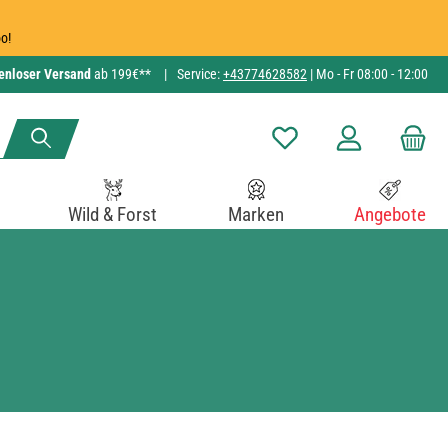
o!
enloser Versand
ab 199€**
|
Service:
+43774628582
| Mo - Fr 08:00 - 12:00
Du hast 0 Produkte auf de
Wild & Forst
Marken
Angebote