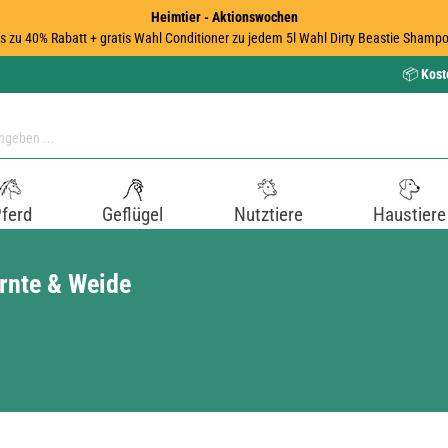
Heimtier - Aktionswochen
is zu 40% Rabatt + gratis Wahl Conditioner zu jedem 5l Wahl Dirty Beastie Shampo
📦
Kost
ferd
Geflügel
Nutztiere
Haustiere
Ernte & Weide