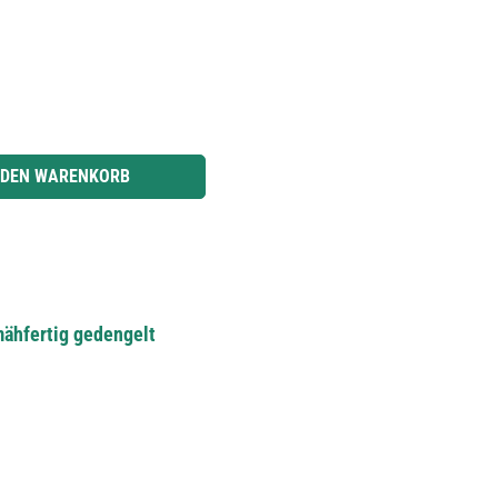
r benutze die Schaltflächen um die Anzahl zu erhöhen oder zu reduzieren.
 DEN WARENKORB
mähfertig gedengelt