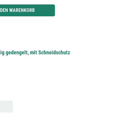
r benutze die Schaltflächen um die Anzahl zu erhöhen oder zu reduzieren.
 DEN WARENKORB
ig gedengelt, mit Schneidschutz