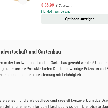
Verkaufspreis:
Regulärer Preis:
€ 35,99
(10% gespart)
inkl. MwSt. zzgl. Versand
Optionen anzeigen
andwirtschaft und Gartenbau
n in der Landwirtschaft und im Gartenbau gerecht werden? Unsere S
tig bist – unsere Produkte bieten Dir die notwendige Präzision und 
reide oder die Unkrautentfernung mit Leichtigkeit.
re Sensen für die Weidepflege sind speziell konzipiert, um das Gra
n Griffe für eine komfortable Handhabung sorgen. Die robuste Bauw