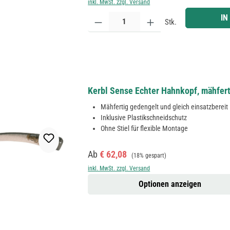
inkl. MwSt. zzgl. Versand
Produkt Anzahl: Gib den gewünschten Wert ein ode
IN
Stk.
Kerbl Sense Echter Hahnkopf, mähfert
Mähfertig gedengelt und gleich einsatzbereit
Inklusive Plastikschneidschutz
Ohne Stiel für flexible Montage
Verkaufspreis:
Regulärer Preis:
Ab
€ 62,08
(18% gespart)
inkl. MwSt. zzgl. Versand
Optionen anzeigen