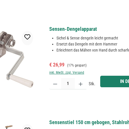
Sensen-Dengelapparat
Sichel & Sense dengeln leicht gemacht
Ersetzt das Dengeln mit dem Hammer
Erleichtert das Mähen von Hand durch schar
Verkaufspreis:
Regulärer Preis:
€ 26,99
(17% gespart)
inkl. MwSt. zzgl. Versand
Produkt Anzahl: Gib den gewünschten Wert ein ode
IN 
Stk.
Sensenstiel 150 cm gebogen, Stahlroh