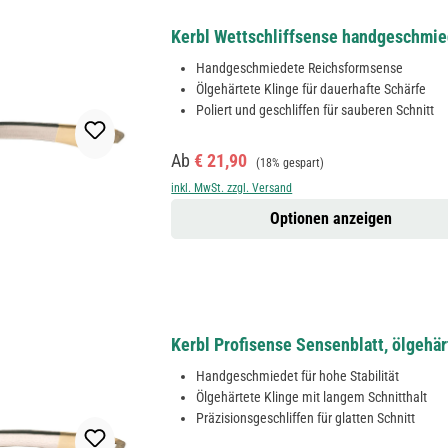
Kerbl Wettschliffsense handgeschmie
Handgeschmiedete Reichsformsense
Ölgehärtete Klinge für dauerhafte Schärfe
Poliert und geschliffen für sauberen Schnitt
Verkaufspreis:
Regulärer Preis:
Ab
€ 21,90
(18% gespart)
inkl. MwSt. zzgl. Versand
Optionen anzeigen
Kerbl Profisense Sensenblatt, ölgeh
Handgeschmiedet für hohe Stabilität
Ölgehärtete Klinge mit langem Schnitthalt
Präzisionsgeschliffen für glatten Schnitt