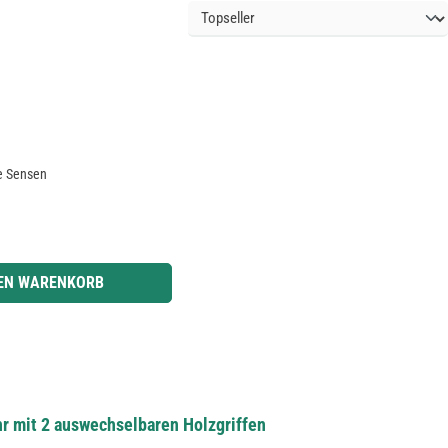
fe Sensen
r benutze die Schaltflächen um die Anzahl zu erhöhen oder zu reduzieren.
DEN WARENKORB
r mit 2 auswechselbaren Holzgriffen