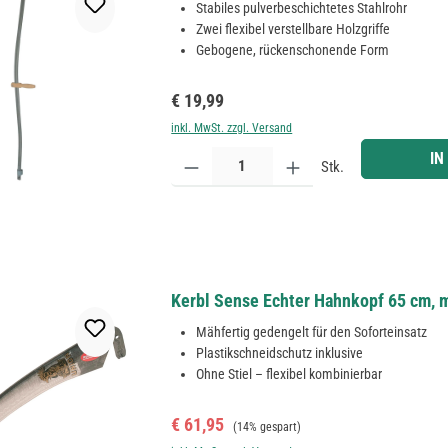
Stabiles pulverbeschichtetes Stahlrohr
Zwei flexibel verstellbare Holzgriffe
Gebogene, rückenschonende Form
Regulärer Preis:
€ 19,99
inkl. MwSt. zzgl. Versand
Produkt Anzahl: Gib den gewünschten Wert ein ode
IN
Stk.
Kerbl Sense Echter Hahnkopf 65 cm, 
Mähfertig gedengelt für den Soforteinsatz
Plastikschneidschutz inklusive
Ohne Stiel – flexibel kombinierbar
Verkaufspreis:
Regulärer Preis:
€ 61,95
(14% gespart)