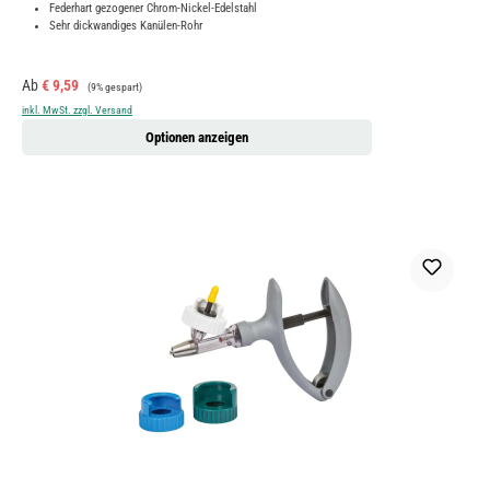
Federhart gezogener Chrom-Nickel-Edelstahl
Sehr dickwandiges Kanülen-Rohr
Verkaufspreis:
Regulärer Preis:
Ab
€ 9,59
(9% gespart)
inkl. MwSt. zzgl. Versand
Optionen anzeigen