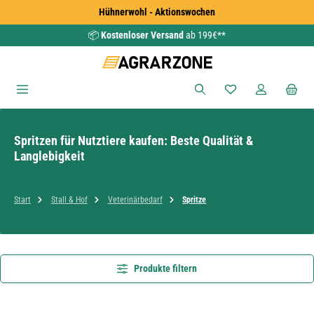
Hühnerwohl - Aktionswochen
Zum Hauptinhalt springen
📦
Kostenloser Versand
ab 199€**
Du hast 0 Produkte
Spritzen für Nutztiere kaufen: Beste Qualität &
Langlebigkeit
Start
Stall & Hof
Veterinärbedarf
Spritze
Produkte filtern