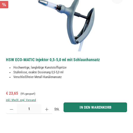
%
HSW ECO-MATIC Injektor 0,5-5,0 ml mit Schlauchansatz
Hochwertige, langlebige Kunststoffspritze
Stufenlose, exakte Dosierung 0,5-5,0 ml
Verschleißfreier Metall-Kanülenansatz
Verkaufspreis:
Regulärer Preis:
€ 23,65
(9% gespart)
inkl. MwSt. zzgl. Versand
Produkt Anzahl: Gib den gewünschten Wert ein oder benutze die Schaltflächen um die Anzahl zu erh
IN DEN WARENKORB
Stk.