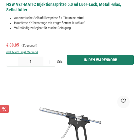
HSW VET-MATIC Injektionsspritze 5,0 ml Luer-Lock, Metall-Glas,
Selbstfüller
Automatische Selbstfüllerspritze für Tierarzneimittel
Hochfeste Kolbenstange mit vergrößertem Durchlauf
Vollständig zerlegbar für rasche Reinigung
Verkaufspreis:
Regulärer Preis:
€ 88,85
(2% gespart)
inkl. MwSt. zzgl. Versand
Produkt Anzahl: Gib den gewünschten Wert ein oder benutze die Schaltflächen um die Anzahl zu erh
IN DEN WARENKORB
Stk.
%