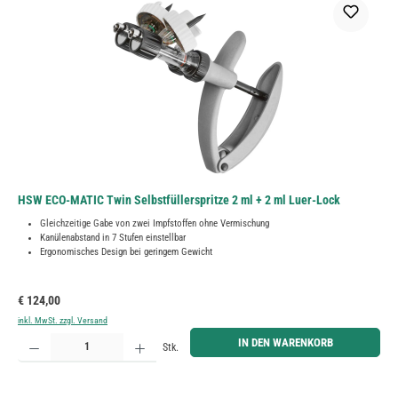
HSW ECO-MATIC Twin Selbstfüllerspritze 2 ml + 2 ml Luer-Lock
Gleichzeitige Gabe von zwei Impfstoffen ohne Vermischung
Kanülenabstand in 7 Stufen einstellbar
Ergonomisches Design bei geringem Gewicht
Regulärer Preis:
€ 124,00
inkl. MwSt. zzgl. Versand
Produkt Anzahl: Gib den gewünschten Wert ein oder benutze die Schaltflächen um die Anzahl zu erh
IN DEN WARENKORB
Stk.