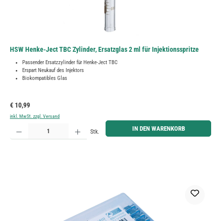
HSW Henke-Ject TBC Zylinder, Ersatzglas 2 ml für Injektionsspritze
Passender Ersatzzylinder für Henke-Ject TBC
Erspart Neukauf des Injektors
Biokompatibles Glas
Regulärer Preis:
€ 10,99
inkl. MwSt. zzgl. Versand
Produkt Anzahl: Gib den gewünschten Wert ein oder benutze die Schaltflächen um die Anzahl zu erh
IN DEN WARENKORB
Stk.