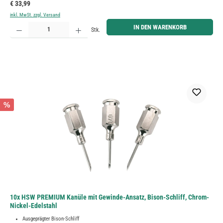
Regulärer Preis:
€ 33,99
inkl. MwSt. zzgl. Versand
Produkt Anzahl: Gib den gewünschten Wert ein oder benutze die Schaltflächen um die Anzahl zu erh
IN DEN WARENKORB
Stk.
%
10x HSW PREMIUM Kanüle mit Gewinde-Ansatz, Bison-Schliff, Chrom-
Nickel-Edelstahl
Ausgeprägter Bison-Schliff