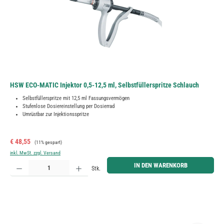
HSW ECO-MATIC Injektor 0,5-12,5 ml, Selbstfüllerspritze Schlauch
Selbstfüllerspritze mit 12,5 ml Fassungsvermögen
Stufenlose Dosiereinstellung per Dosierrad
Umrüstbar zur Injektionsspritze
Verkaufspreis:
Regulärer Preis:
€ 48,55
(11% gespart)
inkl. MwSt. zzgl. Versand
Produkt Anzahl: Gib den gewünschten Wert ein oder benutze die Schaltflächen um die Anzahl zu erh
IN DEN WARENKORB
Stk.