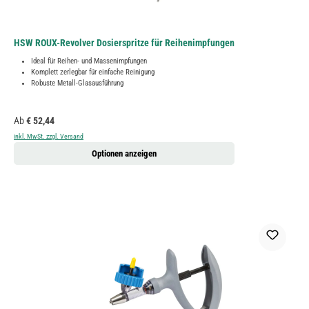
HSW ROUX-Revolver Dosierspritze für Reihenimpfungen
Ideal für Reihen- und Massenimpfungen
Komplett zerlegbar für einfache Reinigung
Robuste Metall-Glasausführung
Regulärer Preis:
Ab
€ 52,44
inkl. MwSt. zzgl. Versand
Optionen anzeigen