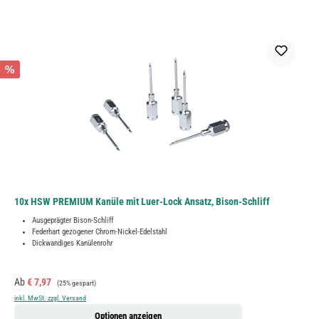
%
10x HSW PREMIUM Kanüle mit Luer-Lock Ansatz, Bison-Schliff
Ausgeprägter Bison-Schliff
Federhart gezogener Chrom-Nickel-Edelstahl
Dickwandiges Kanülenrohr
Verkaufspreis:
Regulärer Preis:
Ab
€ 7,97
(25% gespart)
inkl. MwSt. zzgl. Versand
Optionen anzeigen