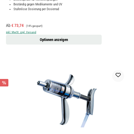
Beständig gegen Medikamente und UV
Stufenlose Dosierung per Dosierrad
Verkaufspreis:
Regulärer Preis:
Ab
€ 73,74
(14% gespart)
inkl. MwSt. zzgl. Versand
Optionen anzeigen
%