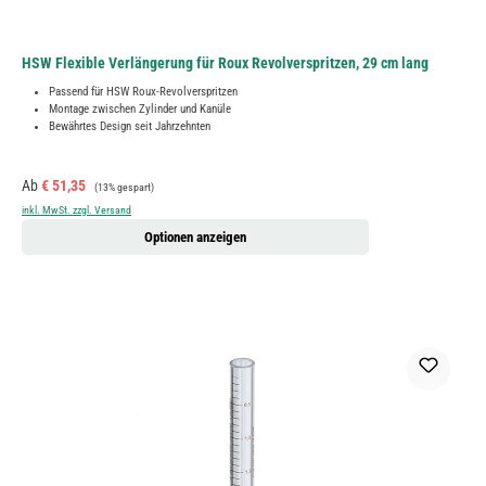
HSW Flexible Verlängerung für Roux Revolverspritzen, 29 cm lang
Passend für HSW Roux-Revolverspritzen
Montage zwischen Zylinder und Kanüle
Bewährtes Design seit Jahrzehnten
Verkaufspreis:
Regulärer Preis:
Ab
€ 51,35
(13% gespart)
inkl. MwSt. zzgl. Versand
Optionen anzeigen