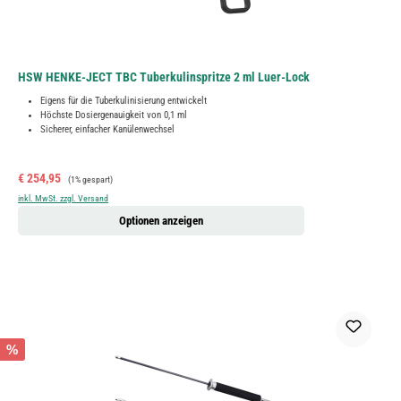
HSW HENKE-JECT TBC Tuberkulinspritze 2 ml Luer-Lock
Eigens für die Tuberkulinisierung entwickelt
Höchste Dosiergenauigkeit von 0,1 ml
Sicherer, einfacher Kanülenwechsel
Verkaufspreis:
Regulärer Preis:
€ 254,95
(1% gespart)
inkl. MwSt. zzgl. Versand
Optionen anzeigen
%