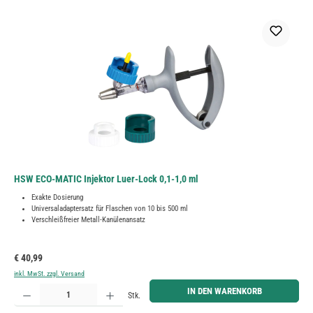
HSW ECO-MATIC Injektor Luer-Lock 0,1-1,0 ml
Exakte Dosierung
Universaladaptersatz für Flaschen von 10 bis 500 ml
Verschleißfreier Metall-Kanülenansatz
Regulärer Preis:
€ 40,99
inkl. MwSt. zzgl. Versand
Produkt Anzahl: Gib den gewünschten Wert ein oder benutze die Schaltflächen um die Anzahl zu erh
IN DEN WARENKORB
Stk.