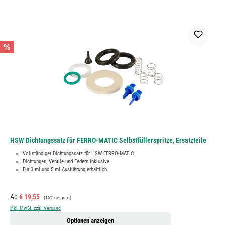
%
HSW Dichtungssatz für FERRO-MATIC Selbstfüllerspritze, Ersatzteile
Vollständiger Dichtungssatz für HSW FERRO-MATIC
Dichtungen, Ventile und Federn inklusive
Für 3 ml und 5 ml Ausführung erhältlich
Verkaufspreis:
Regulärer Preis:
Ab
€ 19,55
(15% gespart)
inkl. MwSt. zzgl. Versand
Optionen anzeigen