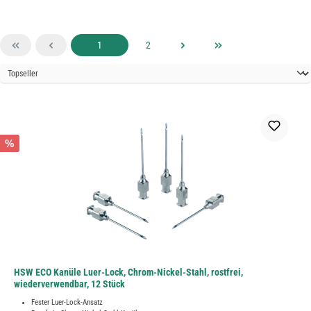
Seite
Seite
1
2
%
HSW ECO Kanüle Luer-Lock, Chrom-Nickel-Stahl, rostfrei,
wiederverwendbar, 12 Stück
Fester Luer-Lock-Ansatz