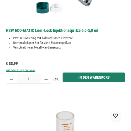
HSW ECO-MATIC Luer-Lock Injektionsspritze 0,5-5,0 ml
Präzise Dosierung mit Toleranz unter 1 Prozent
Universaladapter-Set für viele Flaschengrößen
Verschleißfreier Metall-Kanülenansatz
Regulärer Preis:
€ 33,99
inkl. MwSt. zzgl. Versand
Produkt Anzahl: Gib den gewünschten Wert ein oder benutze die Schaltflächen um die Anzahl zu erh
IN DEN WARENKORB
Stk.