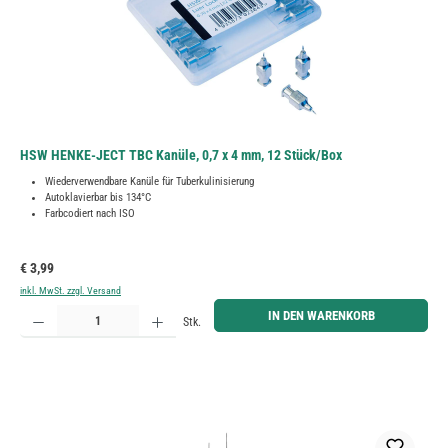
HSW HENKE-JECT TBC Kanüle, 0,7 x 4 mm, 12 Stück/Box
Wiederverwendbare Kanüle für Tuberkulinisierung
Autoklavierbar bis 134°C
Farbcodiert nach ISO
Regulärer Preis:
€ 3,99
inkl. MwSt. zzgl. Versand
Produkt Anzahl: Gib den gewünschten Wert ein oder benutze die Schaltflächen um die Anzahl zu erh
IN DEN WARENKORB
Stk.