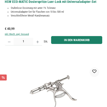
HSW ECO-MATIC Dosierspritze Luer-Lock mit Universaladapter-Set
Stufenlose Dosierung mit unter 1% Toleranz
Universaladapter-Set für Flaschen von 10 bis 500 ml
Verschleißfreier Metall-Kanülenansatz
Regulärer Preis:
€ 40,99
inkl. MwSt. zzgl. Versand
Produkt Anzahl: Gib den gewünschten Wert ein oder benutze die Schaltflächen um die Anzahl zu erh
IN DEN WARENKORB
Stk.
%