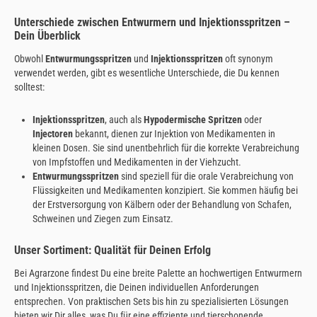
Unterschiede zwischen Entwurmern und Injektionsspritzen –
Dein Überblick
Obwohl
Entwurmungsspritzen
und
Injektionsspritzen
oft synonym
verwendet werden, gibt es wesentliche Unterschiede, die Du kennen
solltest:
Injektionsspritzen
, auch als
Hypodermische Spritzen
oder
Injectoren
bekannt, dienen zur Injektion von Medikamenten in
kleinen Dosen. Sie sind unentbehrlich für die korrekte Verabreichung
von Impfstoffen und Medikamenten in der Viehzucht.
Entwurmungsspritzen
sind speziell für die orale Verabreichung von
Flüssigkeiten und Medikamenten konzipiert. Sie kommen häufig bei
der Erstversorgung von Kälbern oder der Behandlung von Schafen,
Schweinen und Ziegen zum Einsatz.
Unser Sortiment: Qualität für Deinen Erfolg
Bei Agrarzone findest Du eine breite Palette an hochwertigen Entwurmern
und Injektionsspritzen, die Deinen individuellen Anforderungen
entsprechen. Von praktischen Sets bis hin zu spezialisierten Lösungen
bieten wir Dir alles, was Du für eine effiziente und tierschonende