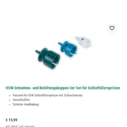
HSW Entnahme- und Belüftungskappen 3er Set für Selbstfüllerspritzen
Passend für HSW Selbstfüllerspritzen mit Schlauchansatz
Verschleißfrei
Einfache Handhabung
Regulärer Preis:
€ 15,99
inkl. MwSt. zzgl. Versand