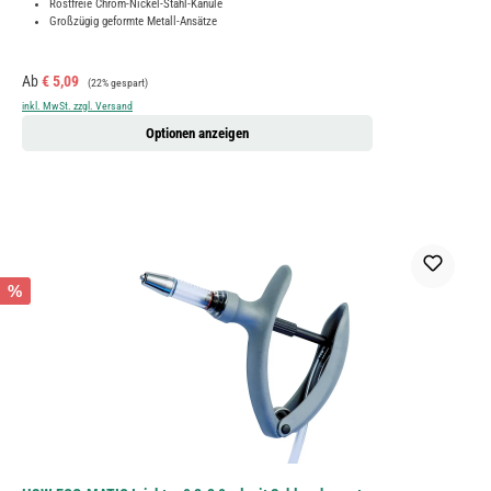
Rostfreie Chrom-Nickel-Stahl-Kanüle
Großzügig geformte Metall-Ansätze
Verkaufspreis:
Regulärer Preis:
Ab
€ 5,09
(22% gespart)
inkl. MwSt. zzgl. Versand
Optionen anzeigen
%