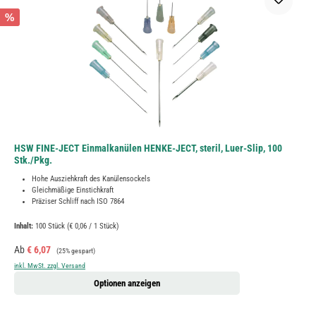
%
HSW FINE-JECT Einmalkanülen HENKE-JECT, steril, Luer-Slip, 100
Stk./Pkg.
Hohe Ausziehkraft des Kanülensockels
Gleichmäßige Einstichkraft
Präziser Schliff nach ISO 7864
Inhalt:
100 Stück
(€ 0,06 / 1 Stück)
Verkaufspreis:
Regulärer Preis:
Ab
€ 6,07
(25% gespart)
inkl. MwSt. zzgl. Versand
Optionen anzeigen