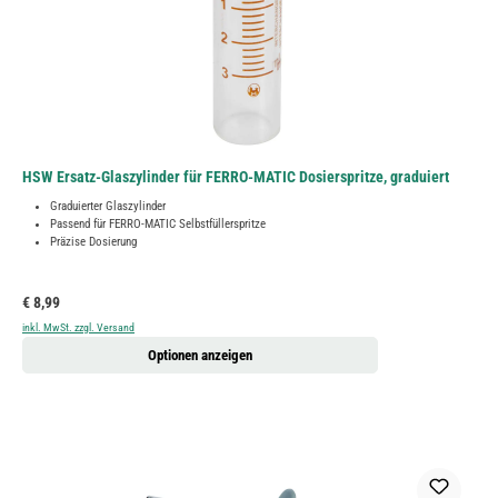
HSW Ersatz-Glaszylinder für FERRO-MATIC Dosierspritze, graduiert
Graduierter Glaszylinder
Passend für FERRO-MATIC Selbstfüllerspritze
Präzise Dosierung
Regulärer Preis:
€ 8,99
inkl. MwSt. zzgl. Versand
Optionen anzeigen