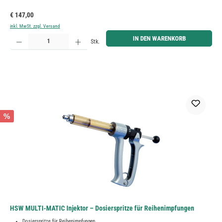
Regulärer Preis:
€ 147,00
inkl. MwSt. zzgl. Versand
Produkt Anzahl: Gib den gewünschten Wert ein oder benutze die Schaltflächen um die Anzahl zu erh
IN DEN WARENKORB
Stk.
%
HSW MULTI-MATIC Injektor – Dosierspritze für Reihenimpfungen
Dosierspritze für Reihenimpfungen