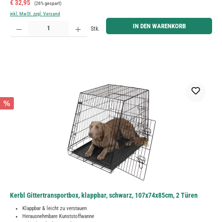
Verkaufspreis:
Regulärer Preis:
€ 32,95
(26% gespart)
inkl. MwSt. zzgl. Versand
Produkt Anzahl: Gib den gewünschten Wert ein oder benutze die Schaltflächen um die Anzahl zu erh
IN DEN WARENKORB
Stk.
%
Kerbl Gittertransportbox, klappbar, schwarz, 107x74x85cm, 2 Türen
Klappbar & leicht zu verstauen
Herausnehmbare Kunststoffwanne