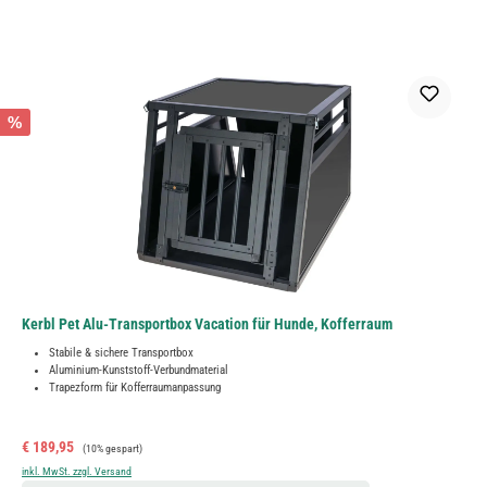
%
Kerbl Pet Alu-Transportbox Vacation für Hunde, Kofferraum
Stabile & sichere Transportbox
Aluminium-Kunststoff-Verbundmaterial
Trapezform für Kofferraumanpassung
Verkaufspreis:
Regulärer Preis:
€ 189,95
(10% gespart)
inkl. MwSt. zzgl. Versand