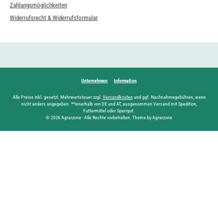
Zahlungsmöglichkeiten
Widerrufsrecht & Widerrufsformular
Unternehmen
Information
Alle Preise inkl. gesetzl. Mehrwertsteuer zzgl.
Versandkosten
und ggf. Nachnahmegebühren, wenn
nicht anders angegeben. **innerhalb von DE und AT, ausgenommen Versand mit Spedition,
Futtermittel oder Sperrgut.
© 2026 Agrarzone - Alle Rechte vorbehalten. Theme by Agrarzone