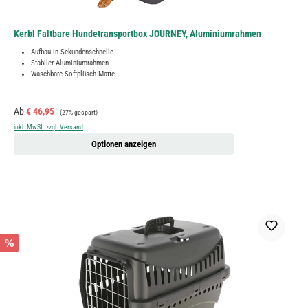
Kerbl Faltbare Hundetransportbox JOURNEY, Aluminiumrahmen
Aufbau in Sekundenschnelle
Stabiler Aluminiumrahmen
Waschbare Softplüsch-Matte
Verkaufspreis:
Regulärer Preis:
Ab
€ 46,95
(27% gespart)
inkl. MwSt. zzgl. Versand
Optionen anzeigen
%