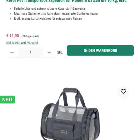
Kerbl Pet Transportbox Expedion für Hunde & Katzen bis 10 kg, blau
Federleichte und extrem robuste Kunststoff-Bauweise
Maximale Sicherheit im Auto durch integrierte Gurtbefestigung
Erstklassige Luftzirkulation für entspanntes Reisen
Verkaufspreis:
Regulärer Preis:
€ 11,95
(26% gespart)
inkl. MwSt. zzgl. Versand
Produkt Anzahl: Gib den gewünschten Wert ein oder benutze die Schaltflächen um die Anzahl zu erh
IN DEN WARENKORB
Stk.
NEU