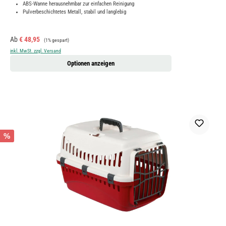
ABS-Wanne herausnehmbar zur einfachen Reinigung
Pulverbeschichtetes Metall, stabil und langlebig
Verkaufspreis:
Regulärer Preis:
Ab
€ 48,95
(1% gespart)
inkl. MwSt. zzgl. Versand
Optionen anzeigen
%