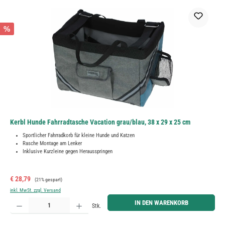
%
Kerbl Hunde Fahrradtasche Vacation grau/blau, 38 x 29 x 25 cm
Sportlicher Fahrradkorb für kleine Hunde und Katzen
Rasche Montage am Lenker
Inklusive Kurzleine gegen Herausspringen
Verkaufspreis:
Regulärer Preis:
€ 28,79
(21% gespart)
inkl. MwSt. zzgl. Versand
Produkt Anzahl: Gib den gewünschten Wert ein oder benutze die Schaltflächen um die Anzahl zu erh
IN DEN WARENKORB
Stk.