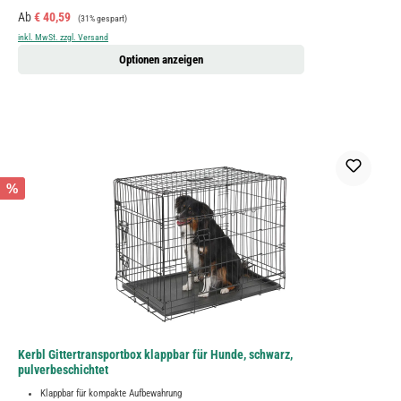
Verkaufspreis:
Regulärer Preis:
Ab
€ 40,59
(31% gespart)
inkl. MwSt. zzgl. Versand
Optionen anzeigen
%
Kerbl Gittertransportbox klappbar für Hunde, schwarz,
pulverbeschichtet
Klappbar für kompakte Aufbewahrung