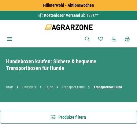
Hühnerwohl - Aktionswochen
Zum Hauptinhalt springen
📦
Kostenloser Versand
ab 199€**
Du hast 0 Produkte
Hundeboxen kaufen: Sichere & bequeme
Transportboxen für Hunde
Start
Haustiere
Hund
Transport Hund
Transportbox Hund
Produkte filtern