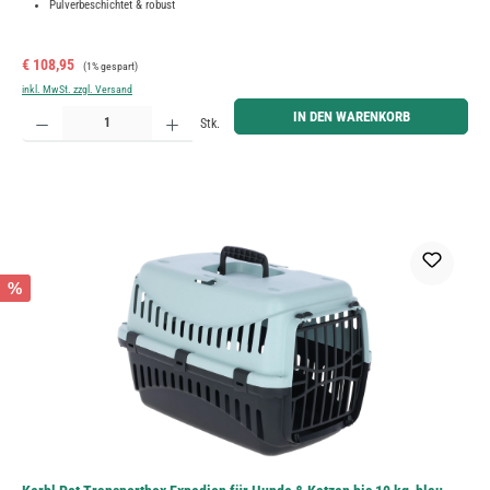
Pulverbeschichtet & robust
Verkaufspreis:
Regulärer Preis:
€ 108,95
(1% gespart)
inkl. MwSt. zzgl. Versand
Produkt Anzahl: Gib den gewünschten Wert ein oder benutze die Schaltflächen um die Anzahl zu erh
IN DEN WARENKORB
Stk.
%