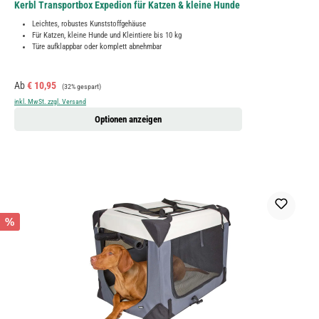
Kerbl Transportbox Expedion für Katzen & kleine Hunde
Leichtes, robustes Kunststoffgehäuse
Für Katzen, kleine Hunde und Kleintiere bis 10 kg
Türe aufklappbar oder komplett abnehmbar
Verkaufspreis:
Regulärer Preis:
Ab
€ 10,95
(32% gespart)
inkl. MwSt. zzgl. Versand
Optionen anzeigen
%