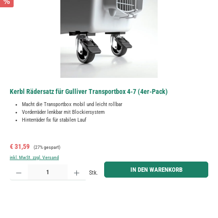
%
Kerbl Rädersatz für Gulliver Transportbox 4-7 (4er-Pack)
Macht die Transportbox mobil und leicht rollbar
Vorderräder lenkbar mit Blockiersystem
Hinterräder fix für stabilen Lauf
Verkaufspreis:
Regulärer Preis:
€ 31,59
(27% gespart)
inkl. MwSt. zzgl. Versand
Produkt Anzahl: Gib den gewünschten Wert ein oder benutze die Schaltflächen um die Anzahl zu erh
IN DEN WARENKORB
Stk.