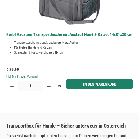
Kerbl Vacation Transporttasche mit Auslauf Hund & Katze, 44x31x30 cm
Transporttasche mit ausklappbarem Netz-Auslauf
Für kleine Hunde und Katzen
Strapazierfähiges, waschbares Nylon
Regulärer Preis:
€ 39,99
inkl. MwSt. zzgl. Versand
Produkt Anzahl: Gib den gewünschten Wert ein oder benutze die Schaltflächen um die Anzahl zu erh
IN DEN WARENKORB
Stk.
Transportbox für Hunde – Sicher unterwegs in Österreich
Du suchst nach der optimalen Lösung, um Deinen vierbeinigen Freund