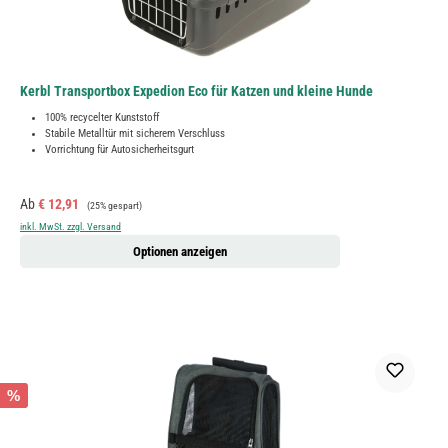
Kerbl Transportbox Expedion Eco für Katzen und kleine Hunde
100% recycelter Kunststoff
Stabile Metalltür mit sicherem Verschluss
Vorrichtung für Autosicherheitsgurt
Verkaufspreis:
Regulärer Preis:
Ab
€ 12,91
(25% gespart)
inkl. MwSt. zzgl. Versand
Optionen anzeigen
%