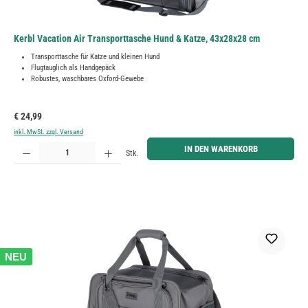
Kerbl Vacation Air Transporttasche Hund & Katze, 43x28x28 cm
Transporttasche für Katze und kleinen Hund
Flugtauglich als Handgepäck
Robustes, waschbares Oxford-Gewebe
Regulärer Preis:
€ 24,99
inkl. MwSt. zzgl. Versand
Produkt Anzahl: Gib den gewünschten Wert ein oder benutze die Schaltflächen um die Anzahl zu erh
IN DEN WARENKORB
Stk.
NEU