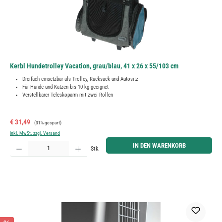
Kerbl Hundetrolley Vacation, grau/blau, 41 x 26 x 55/103 cm
Dreifach einsetzbar als Trolley, Rucksack und Autositz
Für Hunde und Katzen bis 10 kg geeignet
Verstellbarer Teleskoparm mit zwei Rollen
Verkaufspreis:
Regulärer Preis:
€ 31,49
(31% gespart)
inkl. MwSt. zzgl. Versand
Produkt Anzahl: Gib den gewünschten Wert ein oder benutze die Schaltflächen um die Anzahl zu erh
IN DEN WARENKORB
Stk.