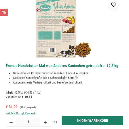
%
Emmas Hundefutter Mal was Anderes Kaninchen getreidefrei 12,5 kg
Getreidefreies Komplettfutter für sensible Hunde & Allergiker
Gesundes Kaninchenfleisch + schmackhafte Kartoffel
Ausgezeichnete Verträglichkeit und beste Verdaulichkeit
Inhalt:
12.5 kg
(€ 6,56 / 1 kg)
Varianten ab
€ 10,61
Verkaufspreis:
Regulärer Preis:
€ 81,99
(20% gespart)
inkl. MwSt. zzgl. Versand
Produkt Anzahl: Gib den gewünschten Wert ein oder benutze die Schaltflächen um die Anzahl zu erh
IN DEN WARENKORB
Stk.