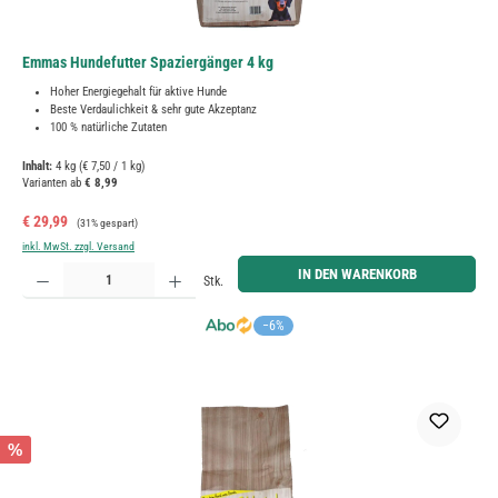
Emmas Hundefutter Spaziergänger 4 kg
Hoher Energiegehalt für aktive Hunde
Beste Verdaulichkeit & sehr gute Akzeptanz
100 % natürliche Zutaten
Inhalt:
4 kg
(€ 7,50 / 1 kg)
Varianten ab
€ 8,99
Verkaufspreis:
Regulärer Preis:
€ 29,99
(31% gespart)
inkl. MwSt. zzgl. Versand
Produkt Anzahl: Gib den gewünschten Wert ein oder benutze die Schaltflächen um die Anzahl zu erh
IN DEN WARENKORB
Stk.
−6%
%