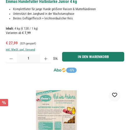
Emmas Hundefutter Halbstarke Junior 4 kg
Komplettfutter für junge Hunde größerer Rassen & Mutterhündinnen
Unterstützt den Junghund in der Wachstumsphase
Bestes Geflügelfleisch + leichtverdaulicher Reis
Inhalt:
4 kg
(€ 7,00 / 1 kg)
Varianten ab
€ 7,99
Verkaufspreis:
Regulärer Preis:
€ 27,99
(32% gespart)
inkl. MwSt. zzgl. Versand
Produkt Anzahl: Gib den gewünschten Wert ein oder benutze die Schaltflächen um die Anzahl zu erh
IN DEN WARENKORB
Stk.
−6%
%