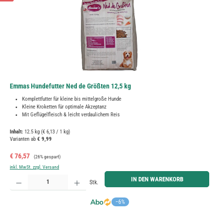
Emmas Hundefutter Ned de Größten 12,5 kg
Komplettfutter für kleine bis mittelgroße Hunde
Kleine Kroketten für optimale Akzeptanz
Mit Geflügelfleisch & leicht verdaulichem Reis
Inhalt:
12.5 kg
(€ 6,13 / 1 kg)
Varianten ab
€ 9,99
Verkaufspreis:
Regulärer Preis:
€ 76,57
(26% gespart)
inkl. MwSt. zzgl. Versand
Produkt Anzahl: Gib den gewünschten Wert ein oder benutze die Schaltflächen um die Anzahl zu erh
IN DEN WARENKORB
Stk.
−6%