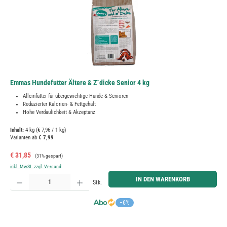
Emmas Hundefutter Ältere & Z´dicke Senior 4 kg
Alleinfutter für übergewichtige Hunde & Senioren
Reduzierter Kalorien- & Fettgehalt
Hohe Verdaulichkeit & Akzeptanz
Inhalt:
4 kg
(€ 7,96 / 1 kg)
Varianten ab
€ 7,99
Verkaufspreis:
Regulärer Preis:
€ 31,85
(31% gespart)
inkl. MwSt. zzgl. Versand
Produkt Anzahl: Gib den gewünschten Wert ein oder benutze die Schaltflächen um die Anzahl zu erh
IN DEN WARENKORB
Stk.
−6%