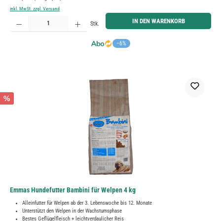
inkl. MwSt. zzgl. Versand
Produkt Anzahl: Gib den gewünschten Wert ein oder benutze die Schaltflächen um die Anzahl zu erh
IN DEN WARENKORB
Stk.
−6%
%
Emmas Hundefutter Bambini für Welpen 4 kg
Alleinfutter für Welpen ab der 3. Lebenswoche bis 12. Monate
Unterstützt den Welpen in der Wachstumsphase
Bestes Geflügelfleisch + leichtverdaulicher Reis