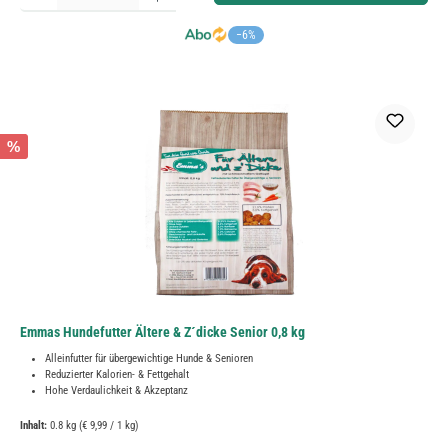
−6%
%
Emmas Hundefutter Ältere & Z´dicke Senior 0,8 kg
Alleinfutter für übergewichtige Hunde & Senioren
Reduzierter Kalorien- & Fettgehalt
Hohe Verdaulichkeit & Akzeptanz
Inhalt:
0.8 kg
(€ 9,99 / 1 kg)