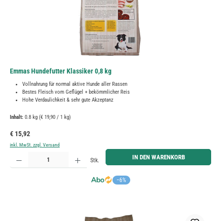
Emmas Hundefutter Klassiker 0,8 kg
Vollnahrung für normal aktive Hunde aller Rassen
Bestes Fleisch vom Geflügel + bekömmlicher Reis
Hohe Verdaulichkeit & sehr gute Akzeptanz
Inhalt:
0.8 kg
(€ 19,90 / 1 kg)
Regulärer Preis:
€ 15,92
inkl. MwSt. zzgl. Versand
Produkt Anzahl: Gib den gewünschten Wert ein oder benutze die Schaltflächen um die Anzahl zu erh
IN DEN WARENKORB
Stk.
−6%