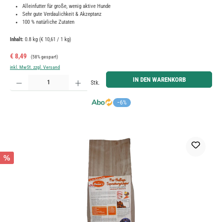
Alleinfutter für große, wenig aktive Hunde
Sehr gute Verdaulichkeit & Akzeptanz
100 % natürliche Zutaten
Inhalt:
0.8 kg
(€ 10,61 / 1 kg)
Verkaufspreis:
Regulärer Preis:
€ 8,49
(58% gespart)
inkl. MwSt. zzgl. Versand
Produkt Anzahl: Gib den gewünschten Wert ein oder benutze die Schaltflächen um die Anzahl zu erh
IN DEN WARENKORB
Stk.
−6%
%