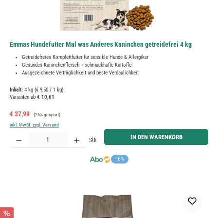
Emmas Hundefutter Mal was Anderes Kaninchen getreidefrei 4 kg
Getreidefreies Komplettfutter für sensible Hunde & Allergiker
Gesundes Kaninchenfleisch + schmackhafte Kartoffel
Ausgezeichnete Verträglichkeit und beste Verdaulichkeit
Inhalt:
4 kg
(€ 9,50 / 1 kg)
Varianten ab
€ 10,61
Verkaufspreis:
Regulärer Preis:
€ 37,99
(26% gespart)
inkl. MwSt. zzgl. Versand
Produkt Anzahl: Gib den gewünschten Wert ein oder benutze die Schaltflächen um die Anzahl zu erh
IN DEN WARENKORB
Stk.
−6%
%