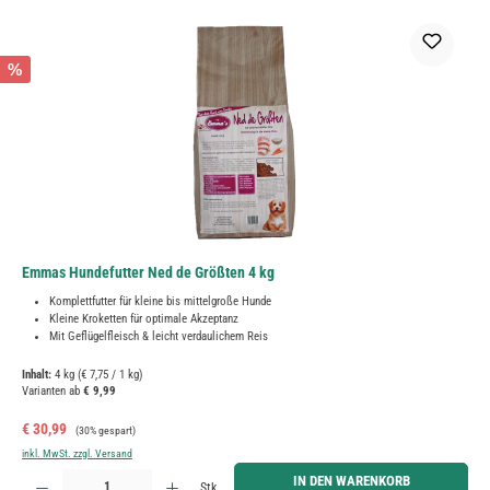
%
Emmas Hundefutter Ned de Größten 4 kg
Komplettfutter für kleine bis mittelgroße Hunde
Kleine Kroketten für optimale Akzeptanz
Mit Geflügelfleisch & leicht verdaulichem Reis
Inhalt:
4 kg
(€ 7,75 / 1 kg)
Varianten ab
€ 9,99
Verkaufspreis:
Regulärer Preis:
€ 30,99
(30% gespart)
inkl. MwSt. zzgl. Versand
Produkt Anzahl: Gib den gewünschten Wert ein oder benutze die Schaltflächen um die Anzahl zu erh
IN DEN WARENKORB
Stk.