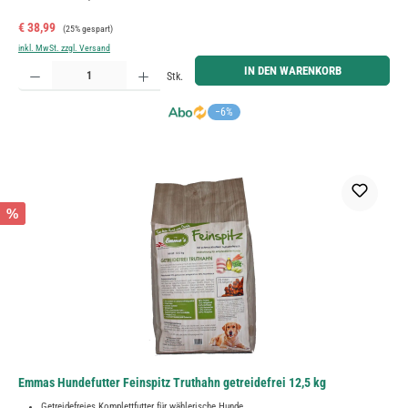
Verkaufspreis:
Regulärer Preis:
€ 38,99
(25% gespart)
inkl. MwSt. zzgl. Versand
Produkt Anzahl: Gib den gewünschten Wert ein oder benutze die Schaltflächen um die Anzahl zu erh
IN DEN WARENKORB
Stk.
−6%
%
Emmas Hundefutter Feinspitz Truthahn getreidefrei 12,5 kg
Getreidefreies Komplettfutter für wählerische Hunde