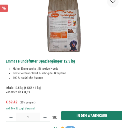
%
Emmas Hundefutter Spaziergänger 12,5 kg
Hoher Energiegehalt für aktive Hunde
Beste Verdaulichkeit & sehr gute Akzeptanz
100 % natürliche Zutaten
Inhalt:
12.5 kg
(€ 5,55 / 1 kg)
Varianten ab
€ 8,99
Verkaufspreis:
Regulärer Preis:
€ 69,42
(20% gespart)
inkl. MwSt. zzgl. Versand
Produkt Anzahl: Gib den gewünschten Wert ein oder benutze die Schaltflächen um die Anzahl zu erh
IN DEN WARENKORB
Stk.