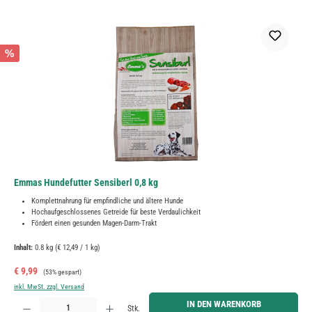
%
Emmas Hundefutter Sensiberl 0,8 kg
Komplettnahrung für empfindliche und ältere Hunde
Hochaufgeschlossenes Getreide für beste Verdaulichkeit
Fördert einen gesunden Magen-Darm-Trakt
Inhalt:
0.8 kg
(€ 12,49 / 1 kg)
Verkaufspreis:
Regulärer Preis:
€ 9,99
(53% gespart)
inkl. MwSt. zzgl. Versand
Produkt Anzahl: Gib den gewünschten Wert ein oder benutze die Schaltflächen um die Anzahl zu erh
IN DEN WARENKORB
Stk.