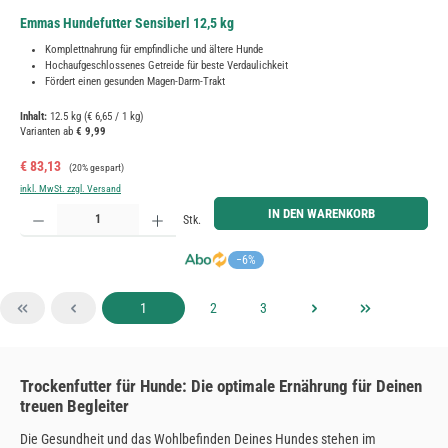
Emmas Hundefutter Sensiberl 12,5 kg
Komplettnahrung für empfindliche und ältere Hunde
Hochaufgeschlossenes Getreide für beste Verdaulichkeit
Fördert einen gesunden Magen-Darm-Trakt
Inhalt:
12.5 kg
(€ 6,65 / 1 kg)
Varianten ab
€ 9,99
Verkaufspreis:
Regulärer Preis:
€ 83,13
(20% gespart)
inkl. MwSt. zzgl. Versand
Produkt Anzahl: Gib den gewünschten Wert ein oder benutze die Schaltflächen um die Anzahl zu erh
IN DEN WARENKORB
Stk.
−6%
Seite
Seite
Seite
1
2
3
Trockenfutter für Hunde: Die optimale Ernährung für Deinen
treuen Begleiter
Die Gesundheit und das Wohlbefinden Deines Hundes stehen im