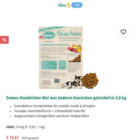
−6%
%
Emmas Hundefutter Mal was Anderes Kaninchen getreidefrei 0,8 kg
Getreidefreies Komplettfutter für sensible Hunde & Allergiker
Gesundes Kaninchenfleisch + schmackhafte Kartoffel
Ausgezeichnete Verträglichkeit und beste Verdaulichkeit
Inhalt:
0.8 kg
(€ 13,26 / 1 kg)
Verkaufspreis:
Regulärer Preis:
€ 10,61
(53% gespart)