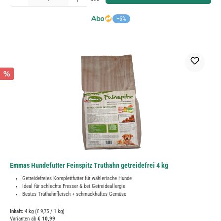
−6%
%
Emmas Hundefutter Feinspitz Truthahn getreidefrei 4 kg
Getreidefreies Komplettfutter für wählerische Hunde
Ideal für schlechte Fresser & bei Getreideallergie
Bestes Truthahnfleisch + schmackhaftes Gemüse
Inhalt:
4 kg
(€ 9,75 / 1 kg)
Varianten ab
€ 10,99