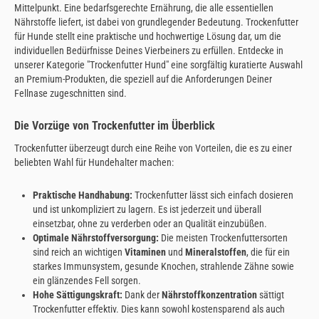
Mittelpunkt. Eine bedarfsgerechte Ernährung, die alle essentiellen
Nährstoffe liefert, ist dabei von grundlegender Bedeutung. Trockenfutter
für Hunde stellt eine praktische und hochwertige Lösung dar, um die
individuellen Bedürfnisse Deines Vierbeiners zu erfüllen. Entdecke in
unserer Kategorie "Trockenfutter Hund" eine sorgfältig kuratierte Auswahl
an Premium-Produkten, die speziell auf die Anforderungen Deiner
Fellnase zugeschnitten sind.
Die Vorzüge von Trockenfutter im Überblick
Trockenfutter überzeugt durch eine Reihe von Vorteilen, die es zu einer
beliebten Wahl für Hundehalter machen:
Praktische Handhabung:
Trockenfutter lässt sich einfach dosieren
und ist unkompliziert zu lagern. Es ist jederzeit und überall
einsetzbar, ohne zu verderben oder an Qualität einzubüßen.
Optimale Nährstoffversorgung:
Die meisten Trockenfuttersorten
sind reich an wichtigen
Vitaminen
und
Mineralstoffen
, die für ein
starkes Immunsystem, gesunde Knochen, strahlende Zähne sowie
ein glänzendes Fell sorgen.
Hohe Sättigungskraft:
Dank der
Nährstoffkonzentration
sättigt
Trockenfutter effektiv. Dies kann sowohl kostensparend als auch