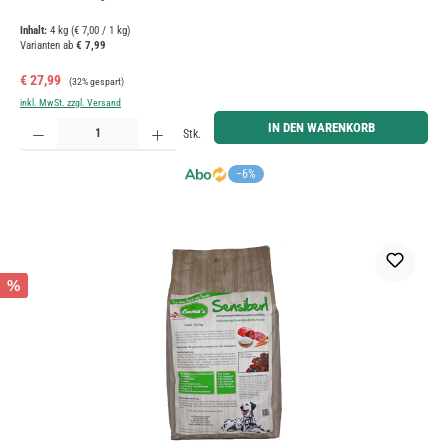
Inhalt:
4 kg
(€ 7,00 / 1 kg)
Varianten ab
€ 7,99
Verkaufspreis:
Regulärer Preis:
€ 27,99
(32% gespart)
inkl. MwSt. zzgl. Versand
Produkt Anzahl: Gib den gewünschten Wert ein oder benutze die Schaltflächen um die Anzahl zu erh
IN DEN WARENKORB
Stk.
−6%
%