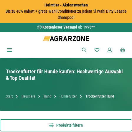
Heimtier - Aktionswochen
Zum Hauptinhalt springen
Bis zu 40% Rabatt + gratis Wahl Conditioner zu jedem 5l Wahl Dirty Beastie
Shampoo!
📦
Kostenloser Versand
ab 199€**
Du hast 0 Produkte
Trockenfutter für Hunde kaufen: Hochwertige Auswahl
& Top Qualität
Start
Haustiere
Hund
Hundefutter
Trockenfutter Hund
Produkte filtern