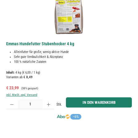
Emmas Hundefutter Stubenhocker 4 kg
Alleinfutter für große, wenig aktive Hunde
Sehr gute Verdaulichkeit & Akzeptanz
100 % natürliche Zutaten
Inhalt:
4 kg
(€ 6,00 / 1 kg)
Varianten ab
€ 8,49
Verkaufspreis:
Regulärer Preis:
€ 23,99
(36% gespart)
inkl. MwSt. zzgl. Versand
Produkt Anzahl: Gib den gewünschten Wert ein oder benutze die Schaltflächen um die Anzahl zu erh
IN DEN WARENKORB
Stk.
−6%