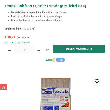
Emmas Hundefutter Feinspitz Truthahn getreidefrei 0,8 kg
Getreidefreies Komplettfutter für wählerische Hunde
Ideal für schlechte Fresser & bei Getreideallergie
Bestes Truthahnfleisch + schmackhaftes Gemüse
Inhalt:
0.8 kg
(€ 13,74 / 1 kg)
Verkaufspreis:
Regulärer Preis:
€ 10,99
(51% gespart)
inkl. MwSt. zzgl. Versand
Produkt Anzahl: Gib den gewünschten Wert ein oder benutze die Schaltflächen um die Anzahl zu erh
IN DEN WARENKORB
Stk.
−6%
%