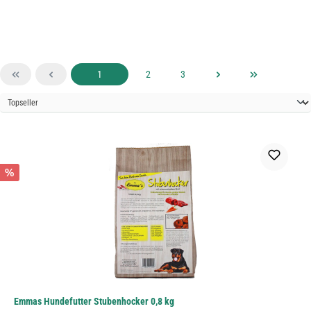
Seite
Seite
Seite
1
2
3
%
Emmas Hundefutter Stubenhocker 0,8 kg