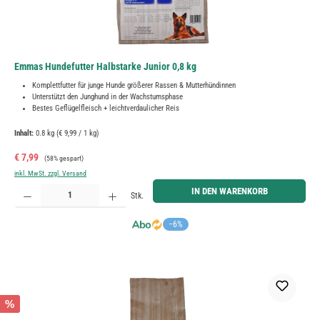
Emmas Hundefutter Halbstarke Junior 0,8 kg
Komplettfutter für junge Hunde größerer Rassen & Mutterhündinnen
Unterstützt den Junghund in der Wachstumsphase
Bestes Geflügelfleisch + leichtverdaulicher Reis
Inhalt:
0.8 kg
(€ 9,99 / 1 kg)
Verkaufspreis:
Regulärer Preis:
€ 7,99
(58% gespart)
inkl. MwSt. zzgl. Versand
Produkt Anzahl: Gib den gewünschten Wert ein oder benutze die Schaltflächen um die Anzahl zu erh
IN DEN WARENKORB
Stk.
−6%
%