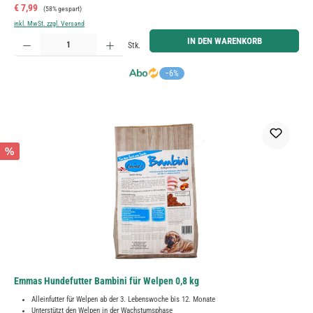
Verkaufspreis:
Regulärer Preis:
€ 7,99
(58% gespart)
inkl. MwSt. zzgl. Versand
Produkt Anzahl: Gib den gewünschten Wert ein oder benutze die Schaltflächen um die Anzahl zu erh
IN DEN WARENKORB
Stk.
−6%
%
Emmas Hundefutter Bambini für Welpen 0,8 kg
Alleinfutter für Welpen ab der 3. Lebenswoche bis 12. Monate
Unterstützt den Welpen in der Wachstumsphase