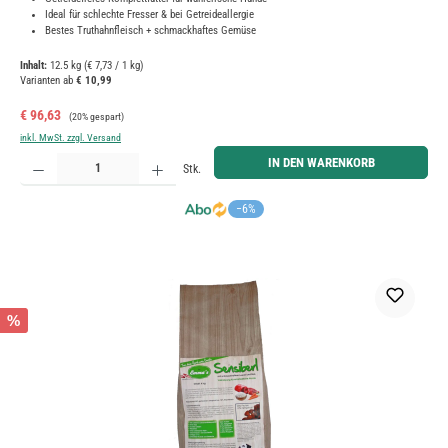
Ideal für schlechte Fresser & bei Getreideallergie
Bestes Truthahnfleisch + schmackhaftes Gemüse
Inhalt:
12.5 kg
(€ 7,73 / 1 kg)
Varianten ab
€ 10,99
Verkaufspreis:
Regulärer Preis:
€ 96,63
(20% gespart)
inkl. MwSt. zzgl. Versand
Produkt Anzahl: Gib den gewünschten Wert ein oder benutze die Schaltflächen um die Anzahl zu erh
IN DEN WARENKORB
Stk.
−6%
%