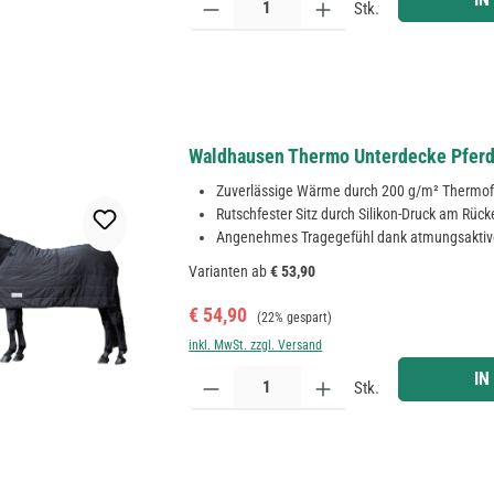
Stk.
Waldhausen Thermo Unterdecke Pferd,
Zuverlässige Wärme durch 200 g/m² Thermofi
Rutschfester Sitz durch Silikon-Druck am Rüc
Angenehmes Tragegefühl dank atmungsaktiv
Varianten ab
€ 53,90
Verkaufspreis:
Regulärer Preis:
€ 54,90
(22% gespart)
inkl. MwSt. zzgl. Versand
Produkt Anzahl: Gib den gewünschten Wert ein ode
IN
Stk.