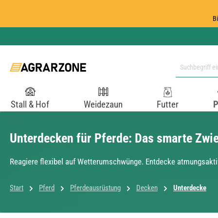
 Hauptinhalt springen
Zur Suche springen
Zur Hauptnavigation springen
B
Stall & Hof
Weidezaun
Futter
P
Unterdecken für Pferde: Das smarte Zwi
Reagiere flexibel auf Wetterumschwünge. Entdecke atmungsakti
Start
Pferd
Pferdeausrüstung
Decken
Unterdecke