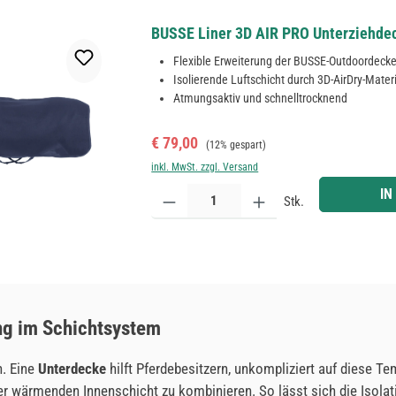
BUSSE Liner 3D AIR PRO Unterziehdec
Flexible Erweiterung der BUSSE-Outdoordeck
Isolierende Luftschicht durch 3D-AirDry-Mater
Atmungsaktiv und schnelltrocknend
Verkaufspreis:
Regulärer Preis:
€ 79,00
(12% gespart)
inkl. MwSt. zzgl. Versand
Produkt Anzahl: Gib den gewünschten Wert ein ode
IN
Stk.
ng im Schichtsystem
h. Eine
Unterdecke
hilft Pferdebesitzern, unkompliziert auf diese T
ner wärmenden Innenschicht zu kombinieren. So lässt sich die Isol