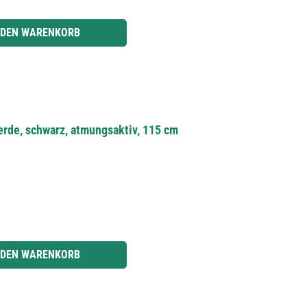
r benutze die Schaltflächen um die Anzahl zu erhöhen oder zu reduzieren.
 DEN WARENKORB
rde, schwarz, atmungsaktiv, 115 cm
r benutze die Schaltflächen um die Anzahl zu erhöhen oder zu reduzieren.
 DEN WARENKORB