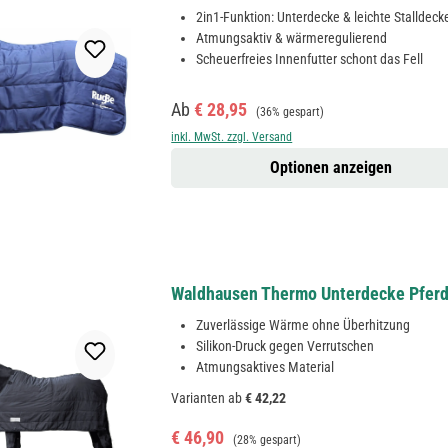
2in1-Funktion: Unterdecke & leichte Stalldeck
Atmungsaktiv & wärmeregulierend
Scheuerfreies Innenfutter schont das Fell
Verkaufspreis:
Regulärer Preis:
Ab
€ 28,95
(36% gespart)
inkl. MwSt. zzgl. Versand
Optionen anzeigen
Waldhausen Thermo Unterdecke Pferd,
Zuverlässige Wärme ohne Überhitzung
Silikon-Druck gegen Verrutschen
Atmungsaktives Material
Varianten ab
€ 42,22
Verkaufspreis:
Regulärer Preis:
€ 46,90
(28% gespart)