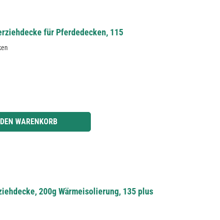
rziehdecke für Pferdedecken, 115
ken
r benutze die Schaltflächen um die Anzahl zu erhöhen oder zu reduzieren.
 DEN WARENKORB
iehdecke, 200g Wärmeisolierung, 135 plus