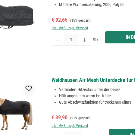
Mittlere Wärmeisolierung, 200g Polyfill
Verkaufspreis:
Regulärer Preis:
€ 92,65
(15% gespart)
inkl. MwSt. zzgl. Versand
Produkt Anzahl: Gib den gewünschten Wert ein ode
IN 
Stk.
Waldhausen Air Mesh Unterdecke für 
Verhindert Hitzestau unter der Decke
Hält angenehm warm bei Kälte
Gute Abschwitzfunktion für trockenes Klima
Verkaufspreis:
Regulärer Preis:
€ 39,90
(21% gespart)
inkl. MwSt. zzgl. Versand
Produkt Anzahl: Gib den gewünschten Wert ein ode
IN