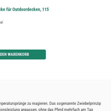
ke für Outdoordecken, 115
e
ial
r benutze die Schaltflächen um die Anzahl zu erhöhen oder zu reduzieren.
 DEN WARENKORB
emperatursprünge zu reagieren. Das sogenannte Zwiebelprinzip
ationsleistung anpassen, ohne das Pferd mehrfach am Tag