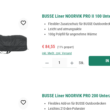
BUSSE Liner NOORVIK PRO II 100 Unte
Flexibler Zusatzschutz für BUSSE-Outdoordec
Leicht und atmungsaktiv
100g Polyfill für angenehme Wärme
Verkaufspreis:
Regulärer Preis:
€ 84,55
(11% gespart)
inkl. MwSt. zzgl. Versand
Produkt Anzahl: Gib den gewünschten Wert ein ode
IN
Stk.
BUSSE Liner NOORVIK PRO 200 Unterz
Flexibles Add-on für BUSSE-Outdoordecken
Leichtes 210-den-Polyester