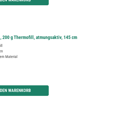
 200 g Thermofill, atmungsaktiv, 145 cm
ll
ken
em Material
r benutze die Schaltflächen um die Anzahl zu erhöhen oder zu reduzieren.
 DEN WARENKORB