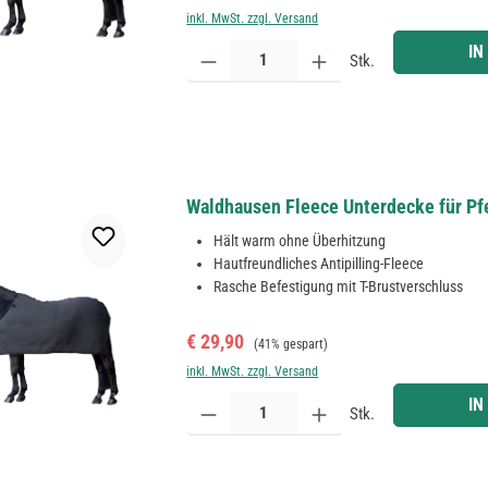
inkl. MwSt. zzgl. Versand
Produkt Anzahl: Gib den gewünschten Wert ein ode
IN
Stk.
Waldhausen Fleece Unterdecke für Pfe
Hält warm ohne Überhitzung
Hautfreundliches Antipilling-Fleece
Rasche Befestigung mit T-Brustverschluss
Verkaufspreis:
Regulärer Preis:
€ 29,90
(41% gespart)
inkl. MwSt. zzgl. Versand
Produkt Anzahl: Gib den gewünschten Wert ein ode
IN
Stk.