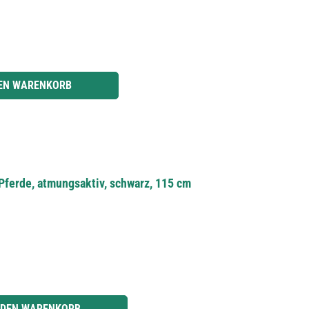
r benutze die Schaltflächen um die Anzahl zu erhöhen oder zu reduzieren.
DEN WARENKORB
Pferde, atmungsaktiv, schwarz, 115 cm
r benutze die Schaltflächen um die Anzahl zu erhöhen oder zu reduzieren.
 DEN WARENKORB