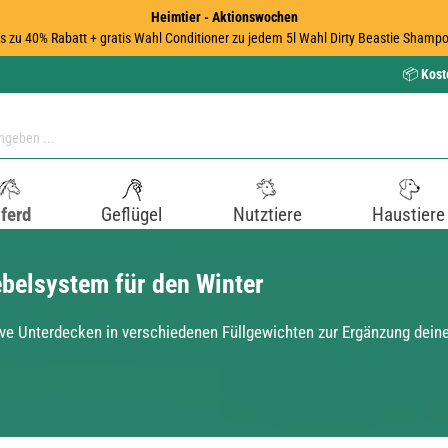
Heimtier - Aktionswochen
is zu 40% Rabatt + gratis Wahl Conditioner zu jedem 5l Wahl Dirty Beastie Shampo
📦
Kost
ferd
Geflügel
Nutztiere
Haustiere
ebelsystem für den Winter
ve Unterdecken in verschiedenen Füllgewichten zur Ergänzung dein