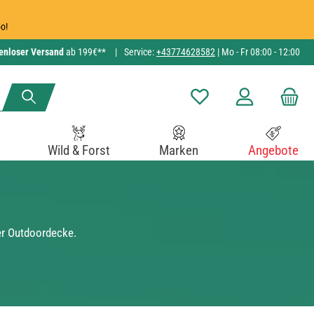
o!
enloser Versand
ab 199€**
|
Service:
+43774628582
| Mo - Fr 08:00 - 12:00
Du hast 0 Produkte auf de
Wild & Forst
Marken
Angebote
er Outdoordecke.