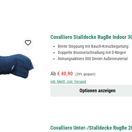
Covalliero Stalldecke RugBe Indoor 3
Breite Steppung mit Bauch-Kreuzbegurtung
Doppelte Brustverschnallung mit D-Ringen
Atmungsaktives 300 Denier Außenmaterial
Verkaufspreis:
Regulärer Preis:
Ab
€ 40,90
(29% gespart)
inkl. MwSt. zzgl. Versand
Optionen anzeigen
Covalliero Unter-/Stalldecke RugBe 2