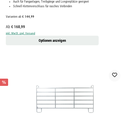
Auch für Fanganlagen, Treibgänge und Longierplätze geeignet
Schnell-Kettenverschluss für rasches Verbinden
Varianten ab
€ 144,99
Regulärer Preis:
Ab
€ 168,99
inkl. MwSt. zzgl. Versand
Optionen anzeigen
%