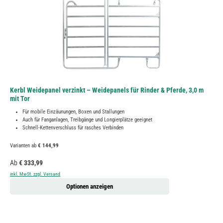
Kerbl Weidepanel verzinkt – Weidepanels für Rinder & Pferde, 3,0 m
mit Tor
Für mobile Einzäunungen, Boxen und Stallungen
Auch für Fanganlagen, Treibgänge und Longierplätze geeignet
Schnell-Kettenverschluss für rasches Verbinden
Varianten ab
€ 144,99
Regulärer Preis:
Ab
€ 333,99
inkl. MwSt. zzgl. Versand
Optionen anzeigen