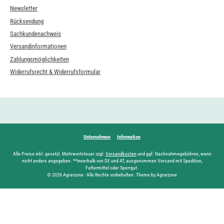
Newsletter
Rücksendung
Sachkundenachweis
Versandinformationen
Zahlungsmöglichkeiten
Widerrufsrecht & Widerrufsformular
Unternehmen
Information
Alle Preise inkl. gesetzl. Mehrwertsteuer zzgl.
Versandkosten
und ggf. Nachnahmegebühren, wenn
nicht anders angegeben. **innerhalb von DE und AT, ausgenommen Versand mit Spedition,
Futtermittel oder Sperrgut.
© 2026 Agrarzone - Alle Rechte vorbehalten. Theme by Agrarzone