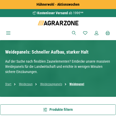
Hühnerwohl - Aktionswochen
Zum Hauptinhalt springen
📦
Kostenloser Versand
ab 199€**
Du hast 0 Produkte
Weidepanels: Schneller Aufbau, starker Halt
Auf der Suche nach flexiblen Zaunelementen? Entdecke unsere massiven
Weidepanels für die Landwirtschaft und errichte in wenigen Minuten
sichere Einzäunungen.
Start
Weidezaun
Weidezaunpanels
Weidepanel
Produkte filtern