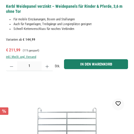
Kerbl Weidepanel verzinkt – Weidepanels für Rinder & Pferde, 3,6 m
ohne Tor
Für mobile Einzäunungen, Boxen und Stallungen
Auch für Fanganlagen, Treibgänge und Longierplätze geeignet
Schnell-Kettenverschluss für rasches Verbinden
Varianten ab
€ 144,99
Verkaufspreis:
Regulärer Preis:
€ 211,99
(11% gespart)
inkl. MwSt. zzgl. Versand
Produkt Anzahl: Gib den gewünschten Wert ein oder benutze die Schaltflächen um die Anzahl zu erh
IN DEN WARENKORB
Stk.
%