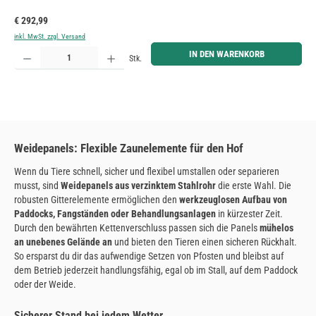
Regulärer Preis:
€ 292,99
inkl. MwSt. zzgl. Versand
Produkt Anzahl: Gib den gewünschten Wert ein oder benutze die Schaltflächen um die Anzahl zu erh
IN DEN WARENKORB
Stk.
Weidepanels: Flexible Zaunelemente für den Hof
Wenn du Tiere schnell, sicher und flexibel umstallen oder separieren
musst, sind
Weidepanels aus verzinktem Stahlrohr
die erste Wahl. Die
robusten Gitterelemente ermöglichen den
werkzeuglosen Aufbau von
Paddocks, Fangständen oder Behandlungsanlagen
in kürzester Zeit.
Durch den bewährten Kettenverschluss passen sich die Panels
mühelos
an unebenes Gelände an
und bieten den Tieren einen sicheren Rückhalt.
So ersparst du dir das aufwendige Setzen von Pfosten und bleibst auf
dem Betrieb jederzeit handlungsfähig, egal ob im Stall, auf dem Paddock
oder der Weide.
Sicherer Stand bei jedem Wetter