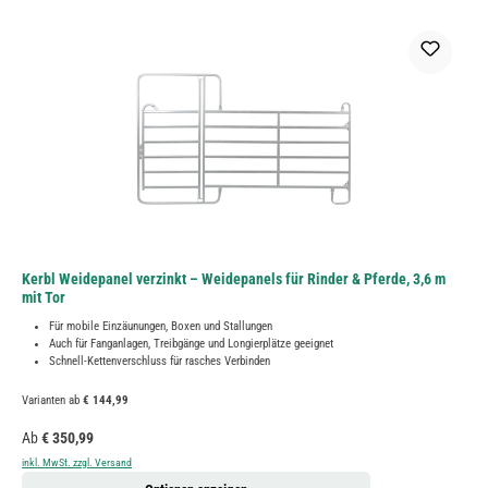
Kerbl Weidepanel verzinkt – Weidepanels für Rinder & Pferde, 3,6 m
mit Tor
Für mobile Einzäunungen, Boxen und Stallungen
Auch für Fanganlagen, Treibgänge und Longierplätze geeignet
Schnell-Kettenverschluss für rasches Verbinden
Varianten ab
€ 144,99
Regulärer Preis:
Ab
€ 350,99
inkl. MwSt. zzgl. Versand