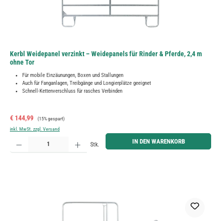
Kerbl Weidepanel verzinkt – Weidepanels für Rinder & Pferde, 2,4 m
ohne Tor
Für mobile Einzäunungen, Boxen und Stallungen
Auch für Fanganlagen, Treibgänge und Longierplätze geeignet
Schnell-Kettenverschluss für rasches Verbinden
Verkaufspreis:
Regulärer Preis:
€ 144,99
(15% gespart)
inkl. MwSt. zzgl. Versand
Produkt Anzahl: Gib den gewünschten Wert ein oder benutze die Schaltflächen um die Anzahl zu erh
IN DEN WARENKORB
Stk.