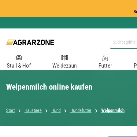
 Hauptinhalt springen
Zur Suche springen
Zur Hauptnavigation springen
B
Stall & Hof
Weidezaun
Futter
P
Welpenmilch online kaufen
Start
Haustiere
Hund
Hundefutter
Welpenmilch