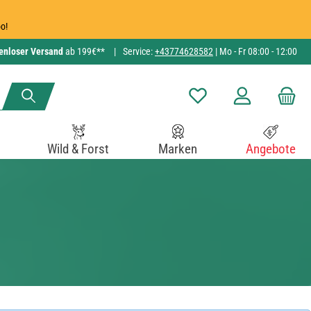
o!
enloser Versand
ab 199€**
|
Service:
+43774628582
| Mo - Fr 08:00 - 12:00
Du hast 0 Produkte auf de
Wild & Forst
Marken
Angebote