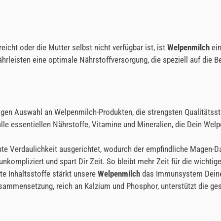
icht oder die Mutter selbst nicht verfügbar ist, ist
Welpenmilch
ein
leisten eine optimale Nährstoffversorgung, die speziell auf die Be
ältigen Auswahl an Welpenmilch-Produkten, die strengsten Qualität
 alle essentiellen Nährstoffe, Vitamine und Mineralien, die Dein We
hte Verdaulichkeit ausgerichtet, wodurch der empfindliche Magen-D
 unkompliziert und spart Dir Zeit. So bleibt mehr Zeit für die wich
e Inhaltsstoffe stärkt unsere
Welpenmilch
das Immunsystem Deines 
mmensetzung, reich an Kalzium und Phosphor, unterstützt die ge