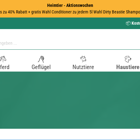
Heimtier - Aktionswochen
is zu 40% Rabatt + gratis Wahl Conditioner zu jedem 5l Wahl Dirty Beastie Shampo
📦
Kost
ferd
Geflügel
Nutztiere
Haustiere