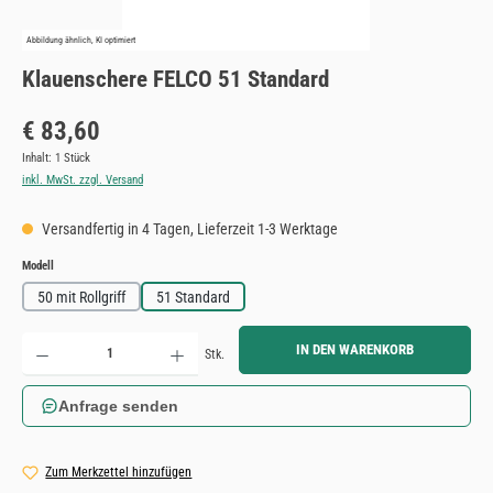
Abbildung ähnlich, KI optimiert
Klauenschere FELCO 51 Standard
Regulärer Preis:
€ 83,60
Inhalt:
1 Stück
inkl. MwSt. zzgl. Versand
Versandfertig in 4 Tagen, Lieferzeit 1-3 Werktage
auswählen
Modell
50 mit Rollgriff
51 Standard
Produkt Anzahl: Gib den gewünschten Wert ein oder benutze die Schaltflächen um die Anzahl zu erh
IN DEN WARENKORB
Stk.
Anfrage senden
Zum Merkzettel hinzufügen