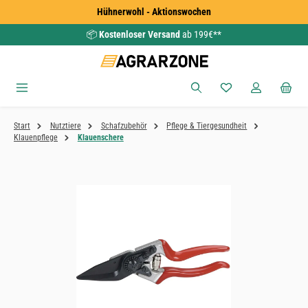
Hühnerwohl - Aktionswochen
Zum Hauptinhalt springen
📦
Kostenloser Versand
ab 199€**
Du hast 0 Produkte
Start
Nutztiere
Schafzubehör
Pflege & Tiergesundheit
Klauenpflege
Klauenschere
Bildergalerie überspringen