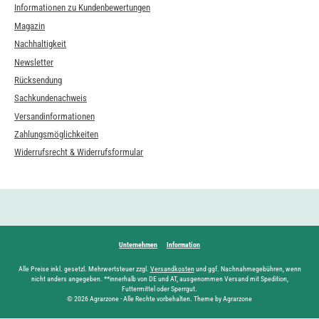
Informationen zu Kundenbewertungen
Magazin
Nachhaltigkeit
Newsletter
Rücksendung
Sachkundenachweis
Versandinformationen
Zahlungsmöglichkeiten
Widerrufsrecht & Widerrufsformular
Unternehmen
Information
Alle Preise inkl. gesetzl. Mehrwertsteuer zzgl.
Versandkosten
und ggf. Nachnahmegebühren, wenn
nicht anders angegeben. **innerhalb von DE und AT, ausgenommen Versand mit Spedition,
Futtermittel oder Sperrgut.
© 2026 Agrarzone - Alle Rechte vorbehalten. Theme by Agrarzone