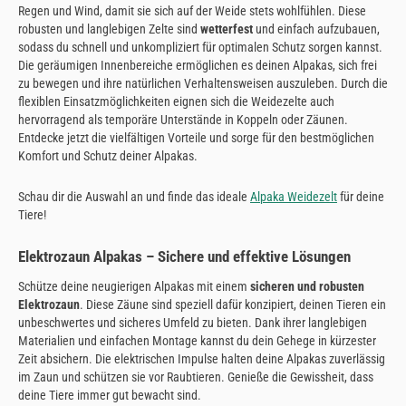
Regen und Wind, damit sie sich auf der Weide stets wohlfühlen. Diese
robusten und langlebigen Zelte sind
wetterfest
und einfach aufzubauen,
sodass du schnell und unkompliziert für optimalen Schutz sorgen kannst.
Die geräumigen Innenbereiche ermöglichen es deinen Alpakas, sich frei
zu bewegen und ihre natürlichen Verhaltensweisen auszuleben. Durch die
flexiblen Einsatzmöglichkeiten eignen sich die Weidezelte auch
hervorragend als temporäre Unterstände in Koppeln oder Zäunen.
Entdecke jetzt die vielfältigen Vorteile und sorge für den bestmöglichen
Komfort und Schutz deiner Alpakas.
Schau dir die Auswahl an und finde das ideale
Alpaka Weidezelt
für deine
Tiere!
Elektrozaun Alpakas – Sichere und effektive Lösungen
Schütze deine neugierigen Alpakas mit einem
sicheren und robusten
Elektrozaun
. Diese Zäune sind speziell dafür konzipiert, deinen Tieren ein
unbeschwertes und sicheres Umfeld zu bieten. Dank ihrer langlebigen
Materialien und einfachen Montage kannst du dein Gehege in kürzester
Zeit absichern. Die elektrischen Impulse halten deine Alpakas zuverlässig
im Zaun und schützen sie vor Raubtieren. Genieße die Gewissheit, dass
deine Tiere immer gut bewacht sind.