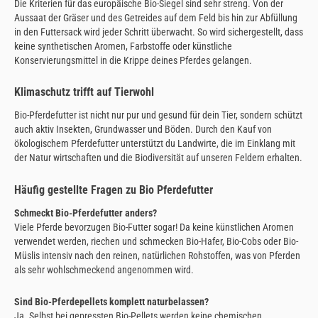
Die Kriterien für das europäische Bio-Siegel sind sehr streng. Von der
Aussaat der Gräser und des Getreides auf dem Feld bis hin zur Abfüllung
in den Futtersack wird jeder Schritt überwacht. So wird sichergestellt, dass
keine synthetischen Aromen, Farbstoffe oder künstliche
Konservierungsmittel in die Krippe deines Pferdes gelangen.
Klimaschutz trifft auf Tierwohl
Bio-Pferdefutter ist nicht nur pur und gesund für dein Tier, sondern schützt
auch aktiv Insekten, Grundwasser und Böden. Durch den Kauf von
ökologischem Pferdefutter unterstützt du Landwirte, die im Einklang mit
der Natur wirtschaften und die Biodiversität auf unseren Feldern erhalten.
Häufig gestellte Fragen zu Bio Pferdefutter
Schmeckt Bio-Pferdefutter anders?
Viele Pferde bevorzugen Bio-Futter sogar! Da keine künstlichen Aromen
verwendet werden, riechen und schmecken Bio-Hafer, Bio-Cobs oder Bio-
Müslis intensiv nach den reinen, natürlichen Rohstoffen, was von Pferden
als sehr wohlschmeckend angenommen wird.
Sind Bio-Pferdepellets komplett naturbelassen?
Ja. Selbst bei gepressten Bio-Pellets werden keine chemischen