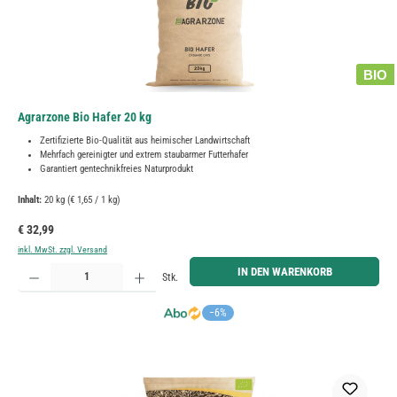
BIO
Agrarzone Bio Hafer 20 kg
Zertifizierte Bio-Qualität aus heimischer Landwirtschaft
Mehrfach gereinigter und extrem staubarmer Futterhafer
Garantiert gentechnikfreies Naturprodukt
Inhalt:
20 kg
(€ 1,65 / 1 kg)
Regulärer Preis:
€ 32,99
inkl. MwSt. zzgl. Versand
Produkt Anzahl: Gib den gewünschten Wert ein oder benutze die Schaltflächen um die Anzahl zu erh
IN DEN WARENKORB
Stk.
−6%