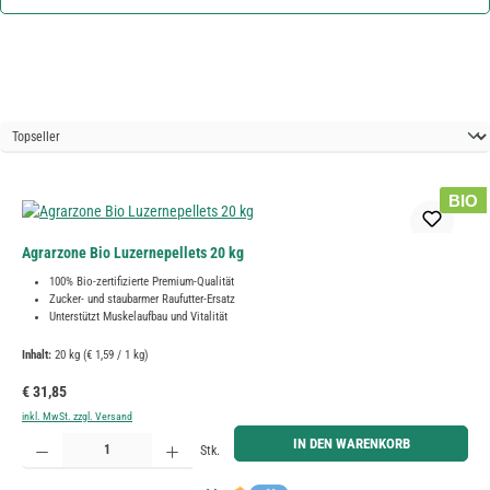
BIO
Agrarzone Bio Luzernepellets 20 kg
100% Bio-zertifizierte Premium-Qualität
Zucker- und staubarmer Raufutter-Ersatz
Unterstützt Muskelaufbau und Vitalität
Inhalt:
20 kg
(€ 1,59 / 1 kg)
Regulärer Preis:
€ 31,85
inkl. MwSt. zzgl. Versand
Produkt Anzahl: Gib den gewünschten Wert ein oder benutze die Schaltflächen um die Anzahl zu erh
IN DEN WARENKORB
Stk.