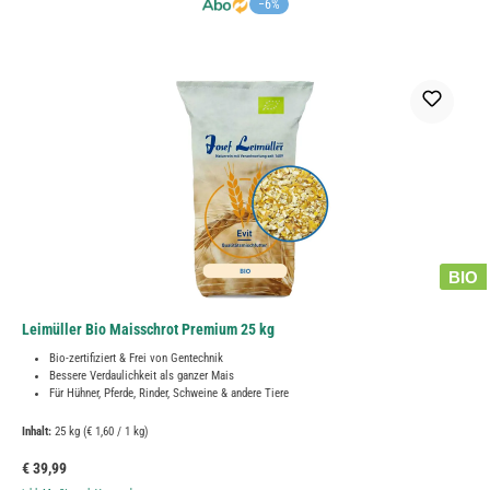
−6%
BIO
Leimüller Bio Maisschrot Premium 25 kg
Bio-zertifiziert & Frei von Gentechnik
Bessere Verdaulichkeit als ganzer Mais
Für Hühner, Pferde, Rinder, Schweine & andere Tiere
Inhalt:
25 kg
(€ 1,60 / 1 kg)
Regulärer Preis:
€ 39,99