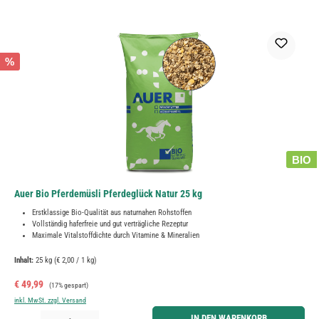
%
BIO
Auer Bio Pferdemüsli Pferdeglück Natur 25 kg
Erstklassige Bio-Qualität aus naturnahen Rohstoffen
Vollständig haferfreie und gut verträgliche Rezeptur
Maximale Vitalstoffdichte durch Vitamine & Mineralien
Inhalt:
25 kg
(€ 2,00 / 1 kg)
Verkaufspreis:
Regulärer Preis:
€ 49,99
(17% gespart)
inkl. MwSt. zzgl. Versand
Produkt Anzahl: Gib den gewünschten Wert ein oder benutze die Schaltflächen um die Anzahl zu erh
IN DEN WARENKORB