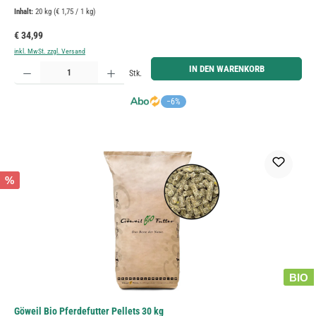
Inhalt:
20 kg
(€ 1,75 / 1 kg)
Regulärer Preis:
€ 34,99
inkl. MwSt. zzgl. Versand
Produkt Anzahl: Gib den gewünschten Wert ein oder benutze die Schaltflächen um die Anzahl zu erh
IN DEN WARENKORB
Stk.
−6%
%
BIO
Göweil Bio Pferdefutter Pellets 30 kg