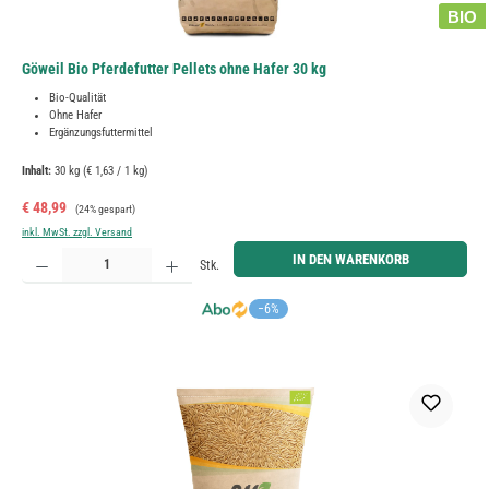
BIO
Göweil Bio Pferdefutter Pellets ohne Hafer 30 kg
Bio-Qualität
Ohne Hafer
Ergänzungsfuttermittel
Inhalt:
30 kg
(€ 1,63 / 1 kg)
Verkaufspreis:
Regulärer Preis:
€ 48,99
(24% gespart)
inkl. MwSt. zzgl. Versand
Produkt Anzahl: Gib den gewünschten Wert ein oder benutze die Schaltflächen um die Anzahl zu erh
IN DEN WARENKORB
Stk.
−6%