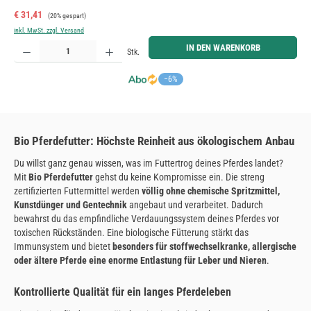
Verkaufspreis:
Regulärer Preis:
€ 31,41
(20% gespart)
inkl. MwSt. zzgl. Versand
Produkt Anzahl: Gib den gewünschten Wert ein oder benutze die Schaltflächen um die Anzahl zu erh
IN DEN WARENKORB
Stk.
−6%
Bio Pferdefutter: Höchste Reinheit aus ökologischem Anbau
Du willst ganz genau wissen, was im Futtertrog deines Pferdes landet?
Mit
Bio Pferdefutter
gehst du keine Kompromisse ein. Die streng
zertifizierten Futtermittel werden
völlig ohne chemische Spritzmittel,
Kunstdünger und Gentechnik
angebaut und verarbeitet. Dadurch
bewahrst du das empfindliche Verdauungssystem deines Pferdes vor
toxischen Rückständen. Eine biologische Fütterung stärkt das
Immunsystem und bietet
besonders für stoffwechselkranke, allergische
oder ältere Pferde eine enorme Entlastung für Leber und Nieren
.
Kontrollierte Qualität für ein langes Pferdeleben