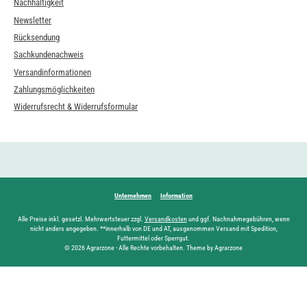
Nachhaltigkeit
Newsletter
Rücksendung
Sachkundenachweis
Versandinformationen
Zahlungsmöglichkeiten
Widerrufsrecht & Widerrufsformular
Unternehmen
Information
Alle Preise inkl. gesetzl. Mehrwertsteuer zzgl.
Versandkosten
und ggf. Nachnahmegebühren, wenn
nicht anders angegeben. **innerhalb von DE und AT, ausgenommen Versand mit Spedition,
Futtermittel oder Sperrgut.
© 2026 Agrarzone - Alle Rechte vorbehalten. Theme by Agrarzone