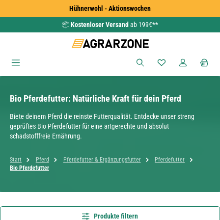
Hühnerwohl - Aktionswochen
Zum Hauptinhalt springen
📦
Kostenloser Versand
ab 199€**
Du hast 0 Produkte
Bio Pferdefutter: Natürliche Kraft für dein Pferd
Biete deinem Pferd die reinste Futterqualität. Entdecke unser streng
geprüftes Bio Pferdefutter für eine artgerechte und absolut
schadstofffreie Ernährung.
Start
Pferd
Pferdefutter & Ergänzungsfutter
Pferdefutter
Bio Pferdefutter
Produkte filtern