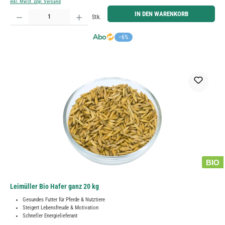
inkl. MwSt. zzgl. Versand
Produkt Anzahl: Gib den gewünschten Wert ein oder benutze die Schaltflächen um die Anzahl zu erh
IN DEN WARENKORB
Stk.
−6%
BIO
Leimüller Bio Hafer ganz 20 kg
Gesundes Futter für Pferde & Nutztiere
Steigert Lebensfreude & Motivation
Schneller Energielieferant