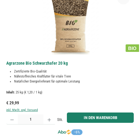
BIO
Agrarzone Bio Schwarzhafer 20 kg
Zertifizierte Bio-Qualität
Nährstoffreiches Kraftfutter für vitale Tiere
Natürlicher Energielieferant für optimale Leistung
Inhalt:
25 kg
(€ 1,20 / 1 kg)
Regulärer Preis:
€ 29,99
inkl. MwSt. zzgl. Versand
Produkt Anzahl: Gib den gewünschten Wert ein oder benutze die Schaltflächen um die Anzahl zu erh
IN DEN WARENKORB
Stk.
−6%