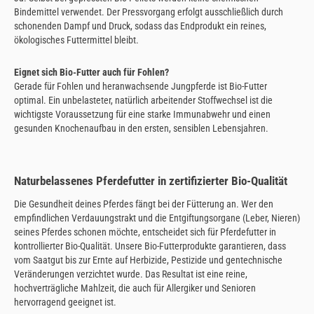
Bindemittel verwendet. Der Pressvorgang erfolgt ausschließlich durch
schonenden Dampf und Druck, sodass das Endprodukt ein reines,
ökologisches Futtermittel bleibt.
Eignet sich Bio-Futter auch für Fohlen?
Gerade für Fohlen und heranwachsende Jungpferde ist Bio-Futter
optimal. Ein unbelasteter, natürlich arbeitender Stoffwechsel ist die
wichtigste Voraussetzung für eine starke Immunabwehr und einen
gesunden Knochenaufbau in den ersten, sensiblen Lebensjahren.
Naturbelassenes Pferdefutter in zertifizierter Bio-Qualität
Die Gesundheit deines Pferdes fängt bei der Fütterung an. Wer den
empfindlichen Verdauungstrakt und die Entgiftungsorgane (Leber, Nieren)
seines Pferdes schonen möchte, entscheidet sich für Pferdefutter in
kontrollierter Bio-Qualität. Unsere Bio-Futterprodukte garantieren, dass
vom Saatgut bis zur Ernte auf Herbizide, Pestizide und gentechnische
Veränderungen verzichtet wurde. Das Resultat ist eine reine,
hochverträgliche Mahlzeit, die auch für Allergiker und Senioren
hervorragend geeignet ist.