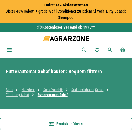
Heimtier - Aktionswochen
Zum Hauptinhalt springen
Bis zu 40% Rabatt + gratis Wahl Conditioner zu jedem 5l Wahl Dirty Beastie
Shampoo!
📦
Kostenloser Versand
ab 199€**
Du hast 0 Produkte
Futterautomat Schaf kaufen: Bequem füttern
Start
Nutztiere
Schafzubehör
Stalleinrichtung Schaf
Fütterung Schaf
Futterautomat Schaf
Produkte filtern