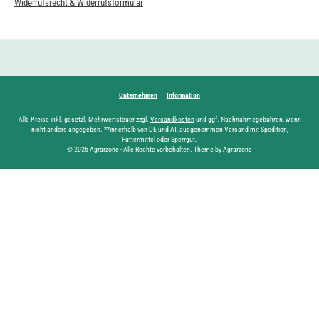
Widerrufsrecht & Widerrufsformular
Unternehmen
Information
Alle Preise inkl. gesetzl. Mehrwertsteuer zzgl.
Versandkosten
und ggf. Nachnahmegebühren, wenn
nicht anders angegeben. **innerhalb von DE und AT, ausgenommen Versand mit Spedition,
Futtermittel oder Sperrgut.
© 2026 Agrarzone - Alle Rechte vorbehalten. Theme by Agrarzone