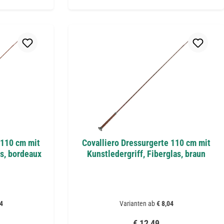
 110 cm mit
Covalliero Dressurgerte 110 cm mit
as, bordeaux
Kunstledergriff, Fiberglas, braun
4
Varianten ab
€ 8,04
reis:
Regulärer Preis:
€ 12,49