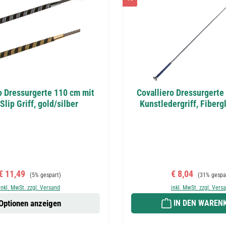
o Dressurgerte 110 cm mit
Covalliero Dressurgerte
Slip Griff, gold/silber
Kunstledergriff, Fiberg
Verkaufspreis:
Regulärer Preis:
Verkaufspreis:
Regulärer P
€ 11,49
€ 8,04
(5% gespart)
(31% gespa
inkl. MwSt. zzgl. Versand
inkl. MwSt. zzgl. Vers
Optionen anzeigen
IN DEN WAREN