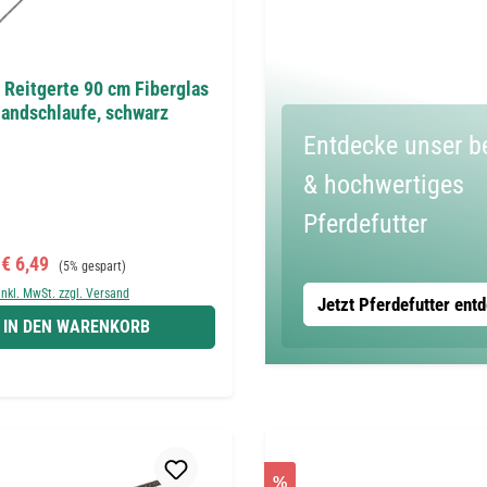
 Reitgerte 90 cm Fiberglas
Handschlaufe, schwarz
Entdecke unser b
& hochwertiges
Pferdefutter
Verkaufspreis:
Regulärer Preis:
€ 6,49
(5% gespart)
inkl. MwSt. zzgl. Versand
Jetzt Pferdefutter ent
IN DEN WARENKORB
%