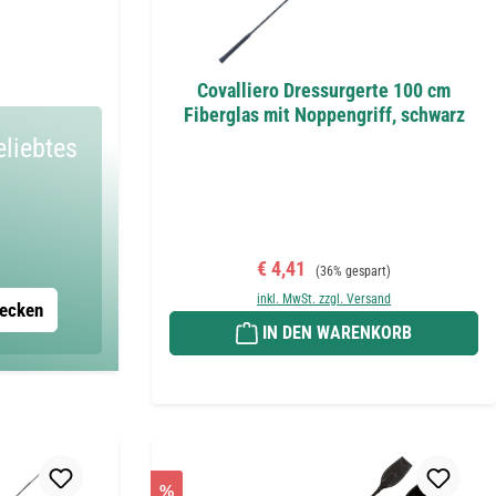
Covalliero Dressurgerte 100 cm
Fiberglas mit Noppengriff, schwarz
eliebtes
Verkaufspreis:
Regulärer Preis:
€ 4,41
(36% gespart)
inkl. MwSt. zzgl. Versand
decken
IN DEN WARENKORB
%