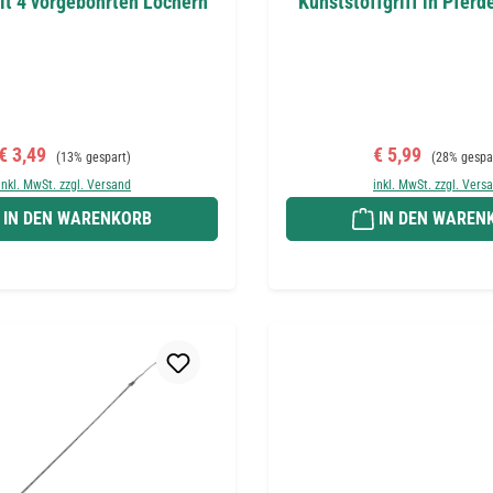
it 4 vorgebohrten Löchern
Kunststoffgriff in Pfer
Verkaufspreis:
Regulärer Preis:
Verkaufspreis:
Regulärer P
€ 3,49
€ 5,99
(13% gespart)
(28% gespa
inkl. MwSt. zzgl. Versand
inkl. MwSt. zzgl. Vers
IN DEN WARENKORB
IN DEN WAREN