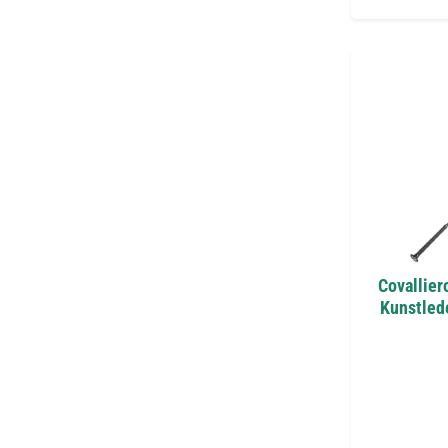
Covallier
Kunstlede