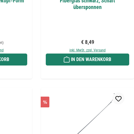
dekopf-Form
Fiberglas schwarz, Schaft
übersponnen
reis:
Regulärer Preis:
€ 8,49
rt)
and
inkl. MwSt. zzgl. Versand
KORB
IN DEN WARENKORB
%