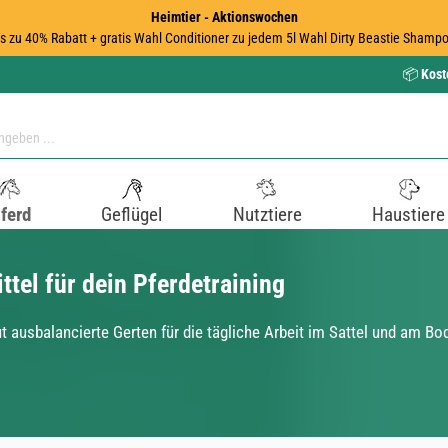
Heimtier - Aktionswochen
is zu 40% Rabatt + gratis Wahl Conditioner zu jedem 5l Wahl Dirty Beastie Shampo
📦
Kost
ferd
Geflügel
Nutztiere
Haustiere
ttel für dein Pferdetraining
ut ausbalancierte Gerten für die tägliche Arbeit im Sattel und am Bo