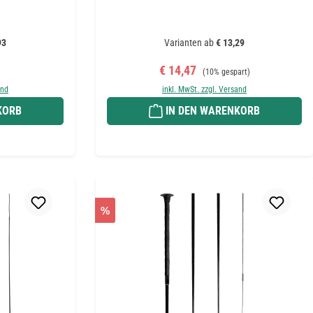
93
Varianten ab
€ 13,29
reis:
Verkaufspreis:
Regulärer Preis:
€ 14,47
(10% gespart)
and
inkl. MwSt. zzgl. Versand
KORB
IN DEN WARENKORB
%