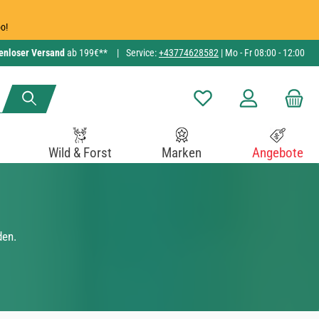
o!
enloser Versand
ab 199€**
|
Service:
+43774628582
| Mo - Fr 08:00 - 12:00
Du hast 0 Produkte auf de
Wild & Forst
Marken
Angebote
den.