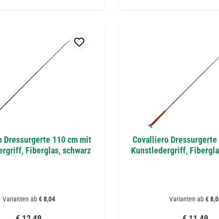
o Dressurgerte 110 cm mit
Covalliero Dressurgerte
rgriff, Fiberglas, schwarz
Kunstledergriff, Fibergl
Varianten ab
€ 8,04
Varianten ab
€ 8,0
Regulärer Preis:
Regulärer P
€ 12,49
€ 11,49