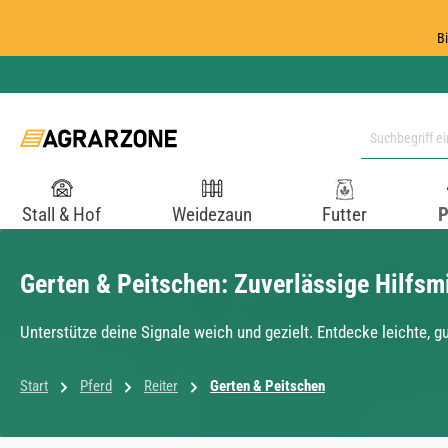
 Hauptinhalt springen
Zur Suche springen
Zur Hauptnavigation springen
B
Stall & Hof
Weidezaun
Futter
P
Gerten & Peitschen: Zuverlässige Hilfsmi
Unterstütze deine Signale weich und gezielt. Entdecke leichte, g
Start
Pferd
Reiter
Gerten & Peitschen