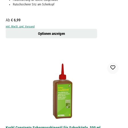
Rutschsicherer Sitz am Scherkopf
Regulärer Preis:
Ab
€ 6,99
inkl. MwSt. zzgl. Versand
Optionen anzeigen
Kerbl Constanta Schermaschinenöl für Scherköpfe, 500 ml