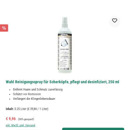
%
Wahl Reinigungsspray für Scherköpfe, pflegt und desinfiziert, 250 ml
Entfernt Haare und Schmutz zuverlässig
Schützt vor Korrosion
Verlängert die Klingenlebensdauer
Inhalt:
0.25 Liter
(€ 39,84 / 1 Liter)
Verkaufspreis:
Regulärer Preis:
€ 9,96
(36% gespart)
inkl. MwSt. zzgl. Versand
Produkt Anzahl: Gib den gewünschten Wert ein oder benutze die Schaltflächen um die Anzahl zu erh