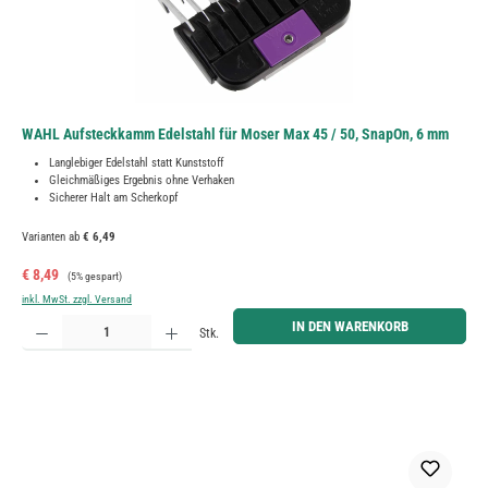
WAHL Aufsteckkamm Edelstahl für Moser Max 45 / 50, SnapOn, 6 mm
Langlebiger Edelstahl statt Kunststoff
Gleichmäßiges Ergebnis ohne Verhaken
Sicherer Halt am Scherkopf
Varianten ab
€ 6,49
Verkaufspreis:
Regulärer Preis:
€ 8,49
(5% gespart)
inkl. MwSt. zzgl. Versand
Produkt Anzahl: Gib den gewünschten Wert ein oder benutze die Schaltflächen um die Anzahl zu erh
IN DEN WARENKORB
Stk.