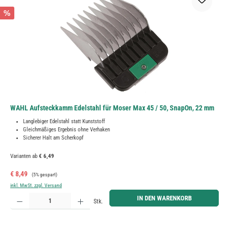
%
WAHL Aufsteckkamm Edelstahl für Moser Max 45 / 50, SnapOn, 22 mm
Langlebiger Edelstahl statt Kunststoff
Gleichmäßiges Ergebnis ohne Verhaken
Sicherer Halt am Scherkopf
Varianten ab
€ 6,49
Verkaufspreis:
Regulärer Preis:
€ 8,49
(5% gespart)
inkl. MwSt. zzgl. Versand
Produkt Anzahl: Gib den gewünschten Wert ein oder benutze die Schaltflächen um die Anzahl zu erh
IN DEN WARENKORB
Stk.