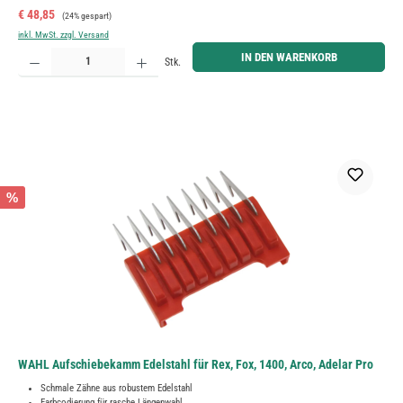
Verkaufspreis:
Regulärer Preis:
€ 48,85
(24% gespart)
inkl. MwSt. zzgl. Versand
Produkt Anzahl: Gib den gewünschten Wert ein oder benutze die Schaltflächen um die Anzahl zu erh
IN DEN WARENKORB
Stk.
%
WAHL Aufschiebekamm Edelstahl für Rex, Fox, 1400, Arco, Adelar Pro
Schmale Zähne aus robustem Edelstahl
Farbcodierung für rasche Längenwahl