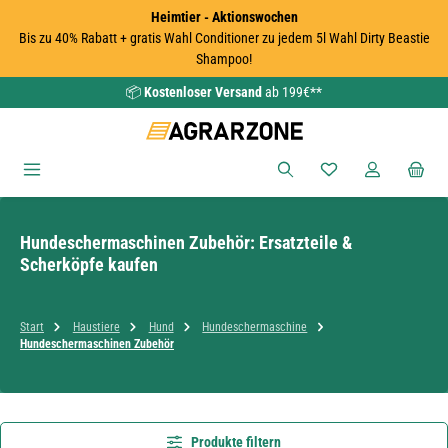
Heimtier - Aktionswochen
Zum Hauptinhalt springen
Bis zu 40% Rabatt + gratis Wahl Conditioner zu jedem 5l Wahl Dirty Beastie
Shampoo!
📦
Kostenloser Versand
ab 199€**
Du hast 0 Produkte
Hundeschermaschinen Zubehör: Ersatzteile &
Scherköpfe kaufen
Start
Haustiere
Hund
Hundeschermaschine
Hundeschermaschinen Zubehör
Produkte filtern