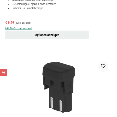
Gleichmäßiges Ergebnis ohne Verhaken
Sicherer Halt am Scherkopf
Verkaufspreis:
Regulärer Preis:
€ 6,49
(28% gespart)
inkl. MwSt. zzgl. Versand
Optionen anzeigen
%