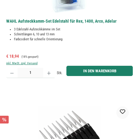
WAHL Aufsteckkamm-Set Edelstahl für Rex, 1400, Arco, Adelar
3 Edelstahl-Aufsteckkämme im Set
Schnittlängen 6, 10 und 13 mm
Farbcodiert für schnelle Orientierung
Verkaufspreis:
Regulärer Preis:
€ 18,94
(18% gespart)
inkl. MwSt. zzgl. Versand
Produkt Anzahl: Gib den gewünschten Wert ein oder benutze die Schaltflächen um die Anzahl zu erh
IN DEN WARENKORB
Stk.
%