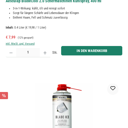
Aesculap BladeCool 2.0 Schermaschinen Kühlspray, 400 ml
3-in-1-Wirkung: kühlt, ölt und reinigt sofort
Sorgt für längere Schärfe und Lebensdauer der Klingen
Entfernt Haare, Fell und Schmutz zuverlässig
Inhalt:
0.4 Liter
(€ 19,98 / 1 Liter)
Verkaufspreis:
Regulärer Preis:
€ 7,99
(12% gespart)
inkl. MwSt. zzgl. Versand
Produkt Anzahl: Gib den gewünschten Wert ein oder benutze die Schaltflächen um die Anzahl zu erh
IN DEN WARENKORB
Stk.
%