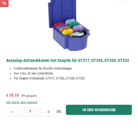
%
Aesculap Aufsteckkamm-Set SnapOn für GT317, GT326, GT330, GT333
9 Edelstahlkämme für flexible Schnittlängen
Von 3 bis 32 mm Schnitthöhe
Für SnapOn-Scherköpfe GT317, GT326, GT330, GT333
Verkaufspreis:
Regulärer Preis:
€ 39,18
(9% gespart)
inkl. MwSt. zzgl. Versand
Produkt Anzahl: Gib den gewünschten Wert ein oder benutze die Schaltflächen um die Anzahl zu erh
IN DEN WARENKORB
Stk.