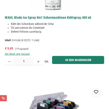
WAHL Blade Ice Spray 4in1 Schermaschinen Kühlspray, 400 ml
Kühlt den Schneidsatz während der Schur
Ölt und schmiert die Scherköpfe
Entfernt Fellreste zuverlässig
Inhalt:
0.4 Liter
(€ 23,73 / 1 Liter)
Verkaufspreis:
Regulärer Preis:
€ 9,49
(17% gespart)
inkl. MwSt. zzgl. Versand
Produkt Anzahl: Gib den gewünschten Wert ein oder benutze die Schaltflächen um die Anzahl zu erh
IN DEN WARENKORB
Stk.
%