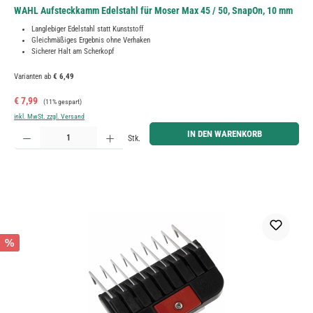
WAHL Aufsteckkamm Edelstahl für Moser Max 45 / 50, SnapOn, 10 mm
Langlebiger Edelstahl statt Kunststoff
Gleichmäßiges Ergebnis ohne Verhaken
Sicherer Halt am Scherkopf
Varianten ab
€ 6,49
Verkaufspreis:
Regulärer Preis:
€ 7,99
(11% gespart)
inkl. MwSt. zzgl. Versand
Produkt Anzahl: Gib den gewünschten Wert ein oder benutze die Schaltflächen um die Anzahl zu erh
IN DEN WARENKORB
Stk.
%