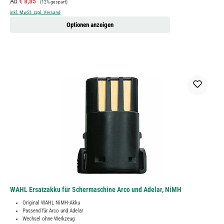
Verkaufspreis:
Ab
€ 8,85
(12% gespart)
inkl. MwSt. zzgl. Versand
Optionen anzeigen
WAHL Ersatzakku für Schermaschine Arco und Adelar, NiMH
Original WAHL NiMH-Akku
Passend für Arco und Adelar
Wechsel ohne Werkzeug