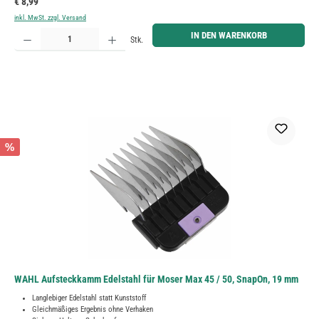
Regulärer Preis:
€ 8,99
inkl. MwSt. zzgl. Versand
Produkt Anzahl: Gib den gewünschten Wert ein oder benutze die Schaltflächen um die Anzahl zu erh
IN DEN WARENKORB
Stk.
%
WAHL Aufsteckkamm Edelstahl für Moser Max 45 / 50, SnapOn, 19 mm
Langlebiger Edelstahl statt Kunststoff
Gleichmäßiges Ergebnis ohne Verhaken