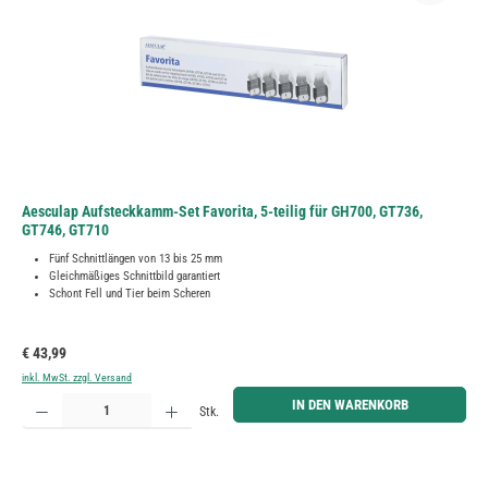
Aesculap Aufsteckkamm-Set Favorita, 5-teilig für GH700, GT736,
GT746, GT710
Fünf Schnittlängen von 13 bis 25 mm
Gleichmäßiges Schnittbild garantiert
Schont Fell und Tier beim Scheren
Regulärer Preis:
€ 43,99
inkl. MwSt. zzgl. Versand
Produkt Anzahl: Gib den gewünschten Wert ein oder benutze die Schaltflächen um die Anzahl zu erh
IN DEN WARENKORB
Stk.