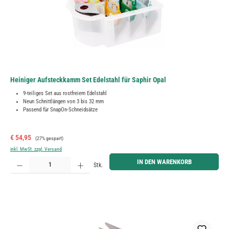
Heiniger Aufsteckkamm Set Edelstahl für Saphir Opal
9-teiliges Set aus rostfreiem Edelstahl
Neun Schnittlängen von 3 bis 32 mm
Passend für SnapOn-Schneidsätze
Verkaufspreis:
Regulärer Preis:
€ 54,95
(27% gespart)
inkl. MwSt. zzgl. Versand
Produkt Anzahl: Gib den gewünschten Wert ein oder benutze die Schaltflächen um die Anzahl zu erh
IN DEN WARENKORB
Stk.