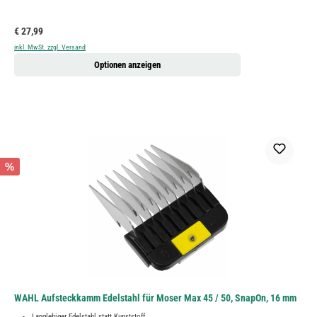
Regulärer Preis:
€ 27,99
inkl. MwSt. zzgl. Versand
Optionen anzeigen
%
WAHL Aufsteckkamm Edelstahl für Moser Max 45 / 50, SnapOn, 16 mm
Langlebiger Edelstahl statt Kunststoff