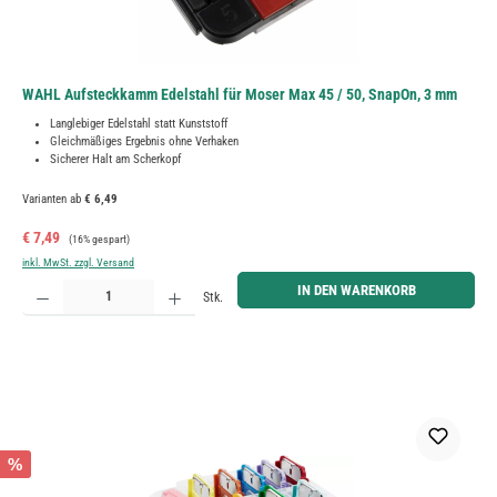
WAHL Aufsteckkamm Edelstahl für Moser Max 45 / 50, SnapOn, 3 mm
Langlebiger Edelstahl statt Kunststoff
Gleichmäßiges Ergebnis ohne Verhaken
Sicherer Halt am Scherkopf
Varianten ab
€ 6,49
Verkaufspreis:
Regulärer Preis:
€ 7,49
(16% gespart)
inkl. MwSt. zzgl. Versand
Produkt Anzahl: Gib den gewünschten Wert ein oder benutze die Schaltflächen um die Anzahl zu erh
IN DEN WARENKORB
Stk.
%