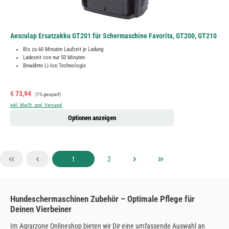
Aesculap Ersatzakku GT201 für Schermaschine Favorita, GT200, GT210
Bis zu 60 Minuten Laufzeit je Ladung
Ladezeit von nur 50 Minuten
Bewährte Li-Ion Technologie
Verkaufspreis:
Regulärer Preis:
€ 73,94
(1% gespart)
inkl. MwSt. zzgl. Versand
Optionen anzeigen
Seite
Seite
1
2
Hundeschermaschinen Zubehör – Optimale Pflege für
Deinen Vierbeiner
Im Agrarzone Onlineshop bieten wir Dir eine umfassende Auswahl an