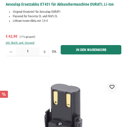
Aesculap Ersatzakku XT431 für Akkuschermaschine DURATI, Li-Ion
Original-Ersatzteil für Aesculap DURATI
Passend für Favorita CL und FAV5 CL
Lithium-Ionen-Akku mit 7,4 V
Verkaufspreis:
Regulärer Preis:
€ 62,90
(11% gespart)
inkl. MwSt. zzgl. Versand
Produkt Anzahl: Gib den gewünschten Wert ein oder benutze die Schaltflächen um die Anzahl zu erh
IN DEN WARENKORB
Stk.
%