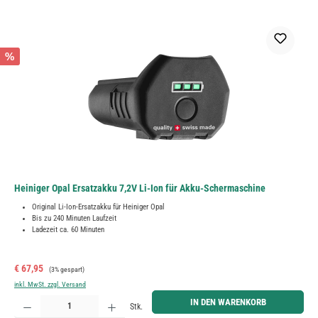
%
Heiniger Opal Ersatzakku 7,2V Li-Ion für Akku-Schermaschine
Original Li-Ion-Ersatzakku für Heiniger Opal
Bis zu 240 Minuten Laufzeit
Ladezeit ca. 60 Minuten
Verkaufspreis:
Regulärer Preis:
€ 67,95
(3% gespart)
inkl. MwSt. zzgl. Versand
Produkt Anzahl: Gib den gewünschten Wert ein oder benutze die Schaltflächen um die Anzahl zu erh
IN DEN WARENKORB
Stk.