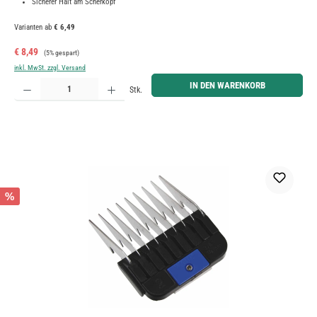
Sicherer Halt am Scherkopf
Varianten ab
€ 6,49
Verkaufspreis:
Regulärer Preis:
€ 8,49
(5% gespart)
inkl. MwSt. zzgl. Versand
Produkt Anzahl: Gib den gewünschten Wert ein oder benutze die Schaltflächen um die Anzahl zu erh
IN DEN WARENKORB
Stk.
%