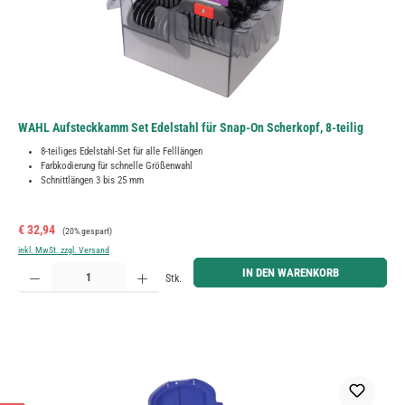
WAHL Aufsteckkamm Set Edelstahl für Snap-On Scherkopf, 8-teilig
8-teiliges Edelstahl-Set für alle Felllängen
Farbkodierung für schnelle Größenwahl
Schnittlängen 3 bis 25 mm
Verkaufspreis:
Regulärer Preis:
€ 32,94
(20% gespart)
inkl. MwSt. zzgl. Versand
Produkt Anzahl: Gib den gewünschten Wert ein oder benutze die Schaltflächen um die Anzahl zu erh
IN DEN WARENKORB
Stk.