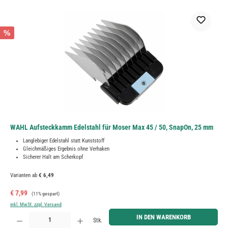
%
WAHL Aufsteckkamm Edelstahl für Moser Max 45 / 50, SnapOn, 25 mm
Langlebiger Edelstahl statt Kunststoff
Gleichmäßiges Ergebnis ohne Verhaken
Sicherer Halt am Scherkopf
Varianten ab
€ 6,49
Verkaufspreis:
Regulärer Preis:
€ 7,99
(11% gespart)
inkl. MwSt. zzgl. Versand
Produkt Anzahl: Gib den gewünschten Wert ein oder benutze die Schaltflächen um die Anzahl zu erh
IN DEN WARENKORB
Stk.