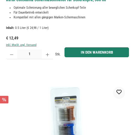
Optimale Schmierung aller beweglichen Scherkopf-Teile
Für Dauerbetrieb entwickelt
Kompatibel mit allen gängigen Marken-Schermaschinen
Inhalt:
0.5 Liter
(€ 24,98 / 1 Liter)
Regulärer Preis:
€ 12,49
inkl. MwSt. zzgl. Versand
Produkt Anzahl: Gib den gewünschten Wert ein oder benutze die Schaltflächen um die Anzahl zu erh
IN DEN WARENKORB
Stk.
%