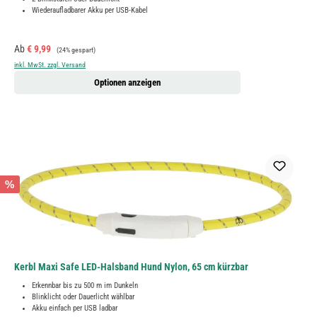
Wiederaufladbarer Akku per USB-Kabel
Verkaufspreis:
Regulärer Preis:
Ab
€ 9,99
(24% gespart)
inkl. MwSt. zzgl. Versand
Optionen anzeigen
%
Kerbl Maxi Safe LED-Halsband Hund Nylon, 65 cm kürzbar
Erkennbar bis zu 500 m im Dunkeln
Blinklicht oder Dauerlicht wählbar
Akku einfach per USB ladbar