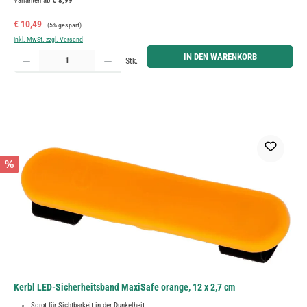
Varianten ab
€ 8,99
Verkaufspreis:
Regulärer Preis:
€ 10,49
(5% gespart)
inkl. MwSt. zzgl. Versand
Produkt Anzahl: Gib den gewünschten Wert ein oder benutze die Schaltflächen um die Anzahl zu erh
IN DEN WARENKORB
Stk.
%
Kerbl LED-Sicherheitsband MaxiSafe orange, 12 x 2,7 cm
Sorgt für Sichtbarkeit in der Dunkelheit