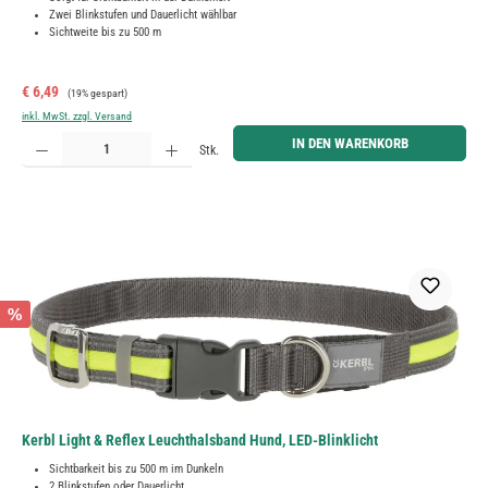
Zwei Blinkstufen und Dauerlicht wählbar
Sichtweite bis zu 500 m
Verkaufspreis:
Regulärer Preis:
€ 6,49
(19% gespart)
inkl. MwSt. zzgl. Versand
Produkt Anzahl: Gib den gewünschten Wert ein oder benutze die Schaltflächen um die Anzahl zu erh
IN DEN WARENKORB
Stk.
%
Kerbl Light & Reflex Leuchthalsband Hund, LED-Blinklicht
Sichtbarkeit bis zu 500 m im Dunkeln
2 Blinkstufen oder Dauerlicht