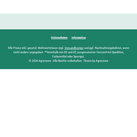
Unternehmen
Information
Alle Preise inkl. gesetzl. Mehrwertsteuer zzgl.
Versandkosten
und ggf. Nachnahmegebühren, wenn
nicht anders angegeben. **innerhalb von DE und AT, ausgenommen Versand mit Spedition,
Futtermittel oder Sperrgut.
© 2026 Agrarzone - Alle Rechte vorbehalten. Theme by Agrarzone