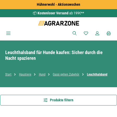
Hühnerwohl - Aktionswochen
Zum Hauptinhalt springen
📦
Kostenloser Versand
ab 199€**
Du hast 0 Produkte
Leuchthalsband für Hunde kaufen: Sicher durch die
Nacht spazieren
Start
Haustiere
Hund
Gassi gehen Zubehör
Leuchthalsband
Produkte filtern