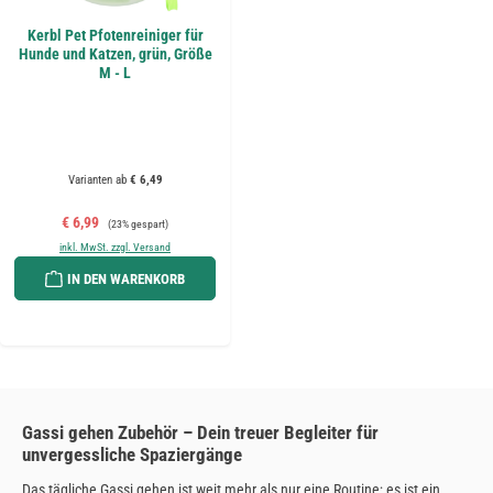
Kerbl Pet Pfotenreiniger für
Hunde und Katzen, grün, Größe
M - L
Varianten ab
€ 6,49
Verkaufspreis:
Regulärer Preis:
€ 6,99
(23% gespart)
inkl. MwSt. zzgl. Versand
IN DEN WARENKORB
Gassi gehen Zubehör – Dein treuer Begleiter für
unvergessliche Spaziergänge
Das tägliche Gassi gehen ist weit mehr als nur eine Routine; es ist ein