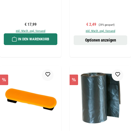
Regulärer Preis:
Verkaufspreis:
Regulärer Preis:
€ 17,99
€ 2,49
(29% gespart)
inkl. MwSt. zzgl. Versand
inkl. MwSt. zzgl. Versand
IN DEN WARENKORB
Optionen anzeigen
%
%