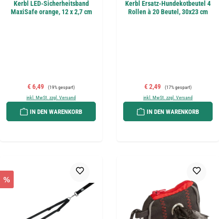
Kerbl LED-Sicherheitsband
Kerbl Ersatz-Hundekotbeutel 4
MaxiSafe orange, 12 x 2,7 cm
Rollen à 20 Beutel, 30x23 cm
Verkaufspreis:
Regulärer Preis:
Verkaufspreis:
Regulärer Preis:
€ 6,49
€ 2,49
(19% gespart)
(17% gespart)
inkl. MwSt. zzgl. Versand
inkl. MwSt. zzgl. Versand
IN DEN WARENKORB
IN DEN WARENKORB
%