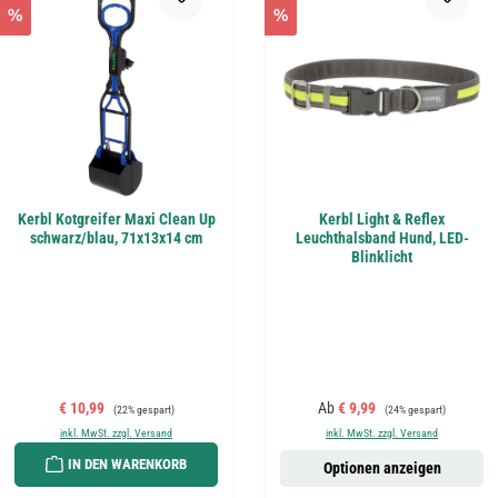
%
%
Kerbl Kotgreifer Maxi Clean Up
Kerbl Light & Reflex
schwarz/blau, 71x13x14 cm
Leuchthalsband Hund, LED-
Blinklicht
Verkaufspreis:
Regulärer Preis:
Verkaufspreis:
Regulärer Preis:
€ 10,99
Ab
€ 9,99
(22% gespart)
(24% gespart)
inkl. MwSt. zzgl. Versand
inkl. MwSt. zzgl. Versand
IN DEN WARENKORB
Optionen anzeigen