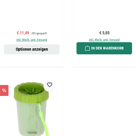
Verkaufspreis:
Regulärer Preis:
Regulärer Preis:
€ 11,49
€ 5,05
(5% gespart)
inkl. MwSt. zzgl. Versand
inkl. MwSt. zzgl. Versand
IN DEN WARENKORB
Optionen anzeigen
%