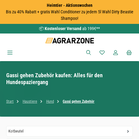
Heimtier - Aktionswochen
Zum Hauptinhalt springen
Bis zu 40% Rabatt + gratis Wahl Conditioner zu jedem 5l Wahl Dirty Beastie
Shampoo!
📦
Kostenloser Versand
ab 199€**
Du hast 0 Produkte
Gassi gehen Zubehör kaufen: Alles für den
Hundespaziergang
Start
Haustiere
Hund
Gassi gehen Zubehör
Kotbeutel