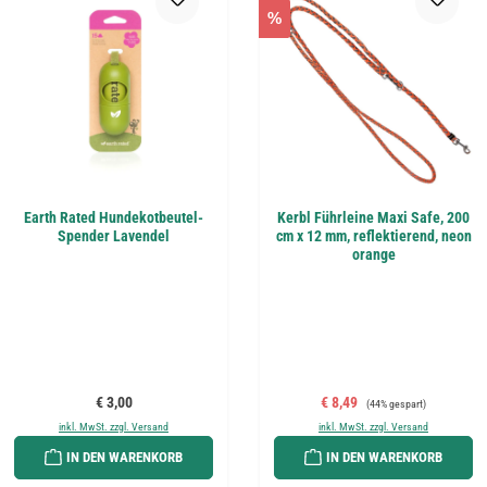
%
Earth Rated Hundekotbeutel-
Kerbl Führleine Maxi Safe, 200
Spender Lavendel
cm x 12 mm, reflektierend, neon
orange
Regulärer Preis:
Verkaufspreis:
Regulärer Preis:
€ 3,00
€ 8,49
(44% gespart)
inkl. MwSt. zzgl. Versand
inkl. MwSt. zzgl. Versand
IN DEN WARENKORB
IN DEN WARENKORB