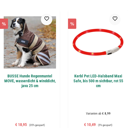
%
%
BUSSE Hunde Regenmantel
Kerbl Pet LED-Halsband Maxi
MOVE, wasserdicht & winddicht,
Safe, bis 500 m sichtbar, rot 55
java 25 cm
cm
Varianten ab
€ 8,99
Verkaufspreis:
Regulärer Preis:
Verkaufspreis:
Regulärer Preis:
€ 18,95
€ 10,49
(35% gespart)
(5% gespart)