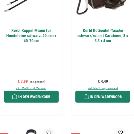
Kerbl Koppel Miami für
Kerbl Kotbeutel-Tasche
Hundeleine schwarz, 20 mm x
schwarz/rot mit Karabiner, 8 x
40-70 cm
5,5 x 4 cm
Verkaufspreis:
Regulärer Preis:
Regulärer Preis:
€ 7,99
€ 4,49
(6% gespart)
inkl. MwSt. zzgl. Versand
inkl. MwSt. zzgl. Versand
IN DEN WARENKORB
IN DEN WARENKORB