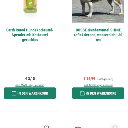
Earth Rated Hundekotbeutel-
BUSSE Hundemantel SHINE
Spender mit Kotbeutel
reflektierend, wasserdicht, 30
geruchlos
cm
Regulärer Preis:
Verkaufspreis:
Regulärer Preis:
€ 3,15
€ 14,99
(47% gespart)
inkl. MwSt. zzgl. Versand
inkl. MwSt. zzgl. Versand
IN DEN WARENKORB
IN DEN WARENKORB