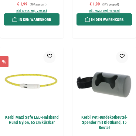
Verkaufspreis:
Regulärer Preis:
Verkaufspreis:
Regulärer Preis:
€ 1,99
€ 1,99
(40% gespart)
(34% gespart)
inkl. MwSt. zzgl. Versand
inkl. MwSt. zzgl. Versand
IN DEN WARENKORB
IN DEN WARENKORB
%
Kerbl Maxi Safe LED-Halsband
Kerbl Pet Hundekotbeutel-
Hund Nylon, 65 cm kürzbar
Spender mit Klettband, 15
Beutel