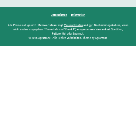
Unternehmen
Information
Alle Preise inkl. gesetzl. Mehrwertsteuer zzgl.
Versandkosten
und ggf. Nachnahmegebühren, wenn
nicht anders angegeben. **innerhalb von DE und AT, ausgenommen Versand mit Spedition,
Futtermittel oder Sperrgut.
© 2026 Agrarzone - Alle Rechte vorbehalten. Theme by Agrarzone