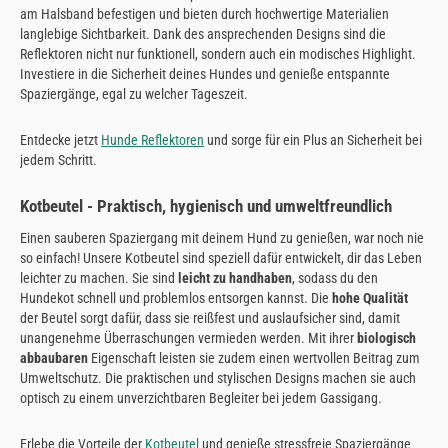
am Halsband befestigen und bieten durch hochwertige Materialien
langlebige Sichtbarkeit. Dank des ansprechenden Designs sind die
Reflektoren nicht nur funktionell, sondern auch ein modisches Highlight.
Investiere in die Sicherheit deines Hundes und genieße entspannte
Spaziergänge, egal zu welcher Tageszeit.
Entdecke jetzt
Hunde Reflektoren
und sorge für ein Plus an Sicherheit bei
jedem Schritt.
Kotbeutel - Praktisch, hygienisch und umweltfreundlich
Einen sauberen Spaziergang mit deinem Hund zu genießen, war noch nie
so einfach! Unsere Kotbeutel sind speziell dafür entwickelt, dir das Leben
leichter zu machen. Sie sind
leicht zu handhaben
, sodass du den
Hundekot schnell und problemlos entsorgen kannst. Die
hohe Qualität
der Beutel sorgt dafür, dass sie reißfest und auslaufsicher sind, damit
unangenehme Überraschungen vermieden werden. Mit ihrer
biologisch
abbaubaren
Eigenschaft leisten sie zudem einen wertvollen Beitrag zum
Umweltschutz. Die praktischen und stylischen Designs machen sie auch
optisch zu einem unverzichtbaren Begleiter bei jedem Gassigang.
Erlebe die Vorteile der
Kotbeutel
und genieße stressfreie Spaziergänge