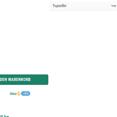
r benutze die Schaltflächen um die Anzahl zu erhöhen oder zu reduzieren.
 DEN WARENKORB
−6%
25 kg