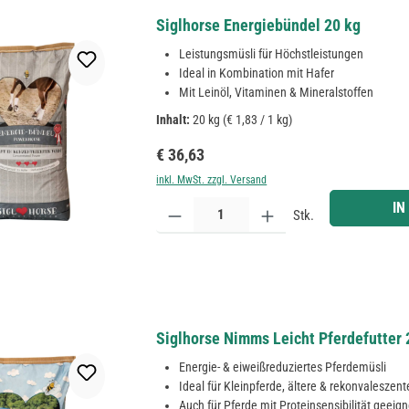
Siglhorse Energiebündel 20 kg
Leistungsmüsli für Höchstleistungen
Ideal in Kombination mit Hafer
Mit Leinöl, Vitaminen & Mineralstoffen
Inhalt:
20 kg
(€ 1,83 / 1 kg)
Regulärer Preis:
€ 36,63
inkl. MwSt. zzgl. Versand
Produkt Anzahl: Gib den gewünschten Wert ein ode
IN
Stk.
Siglhorse Nimms Leicht Pferdefutter 
Energie- & eiweißreduziertes Pferdemüsli
Ideal für Kleinpferde, ältere & rekonvaleszen
Auch für Pferde mit Proteinsensibilität geeign