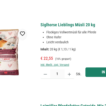
Siglhorse Lieblings Müsli 20 kg
Flockiges Vollwertmüsli für alle Pferde
Ohne Hafer
Leicht verdaulich
Inhalt:
20 kg
(€ 1,13 / 1 kg)
Verkaufspreis:
Regulärer Preis:
€ 22,55
(16% gespart)
inkl. MwSt. zzgl. Versand
Produkt Anzahl: Gib den gewünschten Wert ein ode
IN
Stk.
Leimüller Pferdefutter Getreide-Mix 