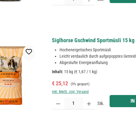
Siglhorse Gschwind Sportmüsli 15 kg
Hochenergetisches Sportmüsli
Leicht verdaulich durch aufgepopptes Getrei
Abgestufte Energieanflutung
Inhalt:
15 kg
(€ 1,67 / 1 kg)
Verkaufspreis:
Regulärer Preis:
€ 25,12
(9% gespart)
inkl. MwSt. zzgl. Versand
Produkt Anzahl: Gib den gewünschten Wert ein ode
IN
Stk.