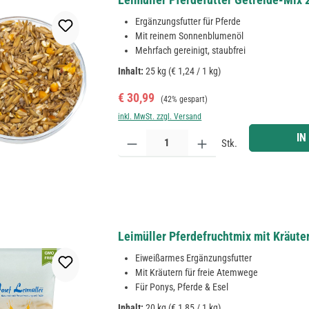
Ergänzungsfutter für Pferde
Mit reinem Sonnenblumenöl
Mehrfach gereinigt, staubfrei
Inhalt:
25 kg
(€ 1,24 / 1 kg)
Verkaufspreis:
Regulärer Preis:
€ 30,99
(42% gespart)
inkl. MwSt. zzgl. Versand
Produkt Anzahl: Gib den gewünschten Wert ein ode
IN
Stk.
Leimüller Pferdefruchtmix mit Kräute
Eiweißarmes Ergänzungsfutter
Mit Kräutern für freie Atemwege
Für Ponys, Pferde & Esel
Inhalt:
20 kg
(€ 1,85 / 1 kg)