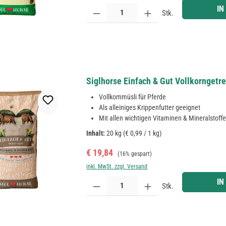
Produkt Anzahl: Gib den gewünschten Wert ein ode
IN
Stk.
Siglhorse Einfach & Gut Vollkorngetre
Vollkornmüsli für Pferde
Als alleiniges Krippenfutter geeignet
Mit allen wichtigen Vitaminen & Mineralstoff
Inhalt:
20 kg
(€ 0,99 / 1 kg)
Verkaufspreis:
Regulärer Preis:
€ 19,84
(16% gespart)
inkl. MwSt. zzgl. Versand
Produkt Anzahl: Gib den gewünschten Wert ein ode
IN
Stk.