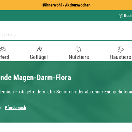
Hühnerwohl - Aktionswochen
📦
Kost
ferd
Geflügel
Nutztiere
Haustiere
sunde Magen-Darm-Flora
müsli – ob getreidefrei, für Senioren oder als reiner Energieliefera
Pferdemüsli