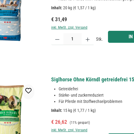
Inhalt:
20 kg
(€ 1,57 / 1 kg)
Regulärer Preis:
€ 31,49
inkl. MwSt. zzgl. Versand
Produkt Anzahl: Gib den gewünschten Wert ein ode
IN
Stk.
Siglhorse Ohne Körndl getreidefrei 1
Getreidefrei
Stärke- und zuckerreduziert
Für Pferde mit Stoffwechselproblemen
Inhalt:
15 kg
(€ 1,77 / 1 kg)
Verkaufspreis:
Regulärer Preis:
€ 26,62
(11% gespart)
inkl. MwSt. zzgl. Versand