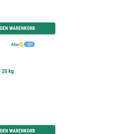
r benutze die Schaltflächen um die Anzahl zu erhöhen oder zu reduzieren.
 DEN WARENKORB
−6%
r 20 kg
r benutze die Schaltflächen um die Anzahl zu erhöhen oder zu reduzieren.
 DEN WARENKORB