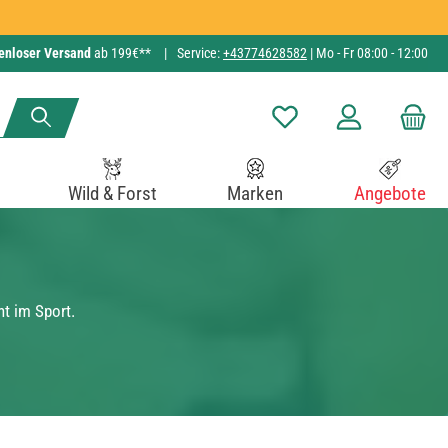
enloser Versand
ab 199€**
|
Service:
+43774628582
| Mo - Fr 08:00 - 12:00
Du hast 0 Produkte auf de
Wild & Forst
Marken
Angebote
nt im Sport.