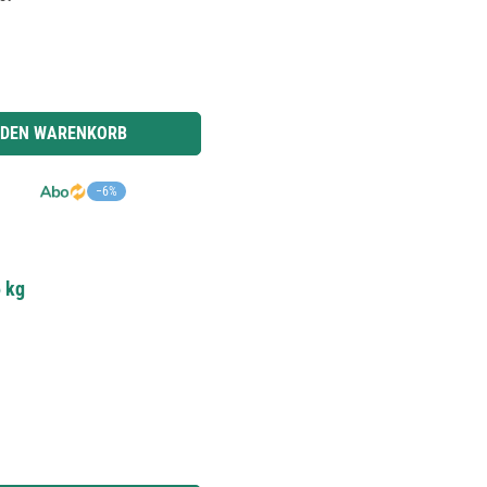
r benutze die Schaltflächen um die Anzahl zu erhöhen oder zu reduzieren.
 DEN WARENKORB
−6%
5 kg