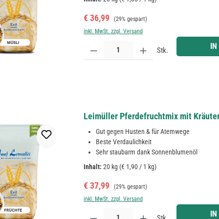
Verkaufspreis:
Regulärer Preis:
€ 36,99
(29% gespart)
inkl. MwSt. zzgl. Versand
Produkt Anzahl: Gib den gewünschten Wert ein ode
IN
Stk.
Leimüller Pferdefruchtmix mit Kräute
Gut gegen Husten & für Atemwege
Beste Verdaulichkeit
Sehr staubarm dank Sonnenblumenöl
Inhalt:
20 kg
(€ 1,90 / 1 kg)
Verkaufspreis:
Regulärer Preis:
€ 37,99
(29% gespart)
inkl. MwSt. zzgl. Versand
Produkt Anzahl: Gib den gewünschten Wert ein ode
IN
Stk.