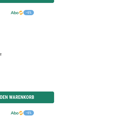
−6%
de
r benutze die Schaltflächen um die Anzahl zu erhöhen oder zu reduzieren.
 DEN WARENKORB
−6%