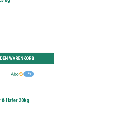
r benutze die Schaltflächen um die Anzahl zu erhöhen oder zu reduzieren.
 DEN WARENKORB
−6%
r & Hafer 20kg