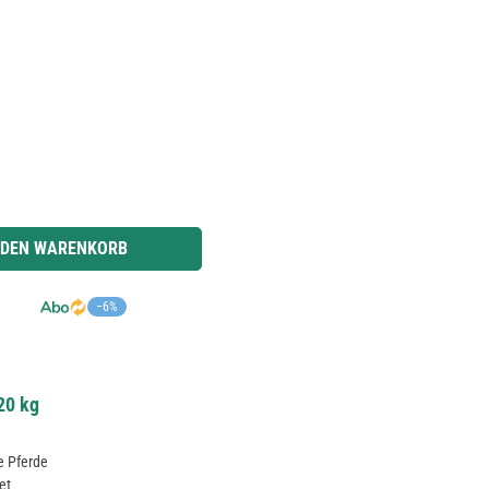
r benutze die Schaltflächen um die Anzahl zu erhöhen oder zu reduzieren.
 DEN WARENKORB
−6%
20 kg
te Pferde
et