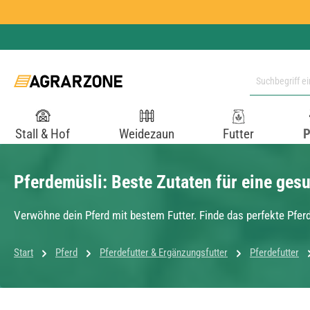
 Hauptinhalt springen
Zur Suche springen
Zur Hauptnavigation springen
Stall & Hof
Weidezaun
Futter
P
Pferdemüsli: Beste Zutaten für eine ge
Verwöhne dein Pferd mit bestem Futter. Finde das perfekte Pferde
Start
Pferd
Pferdefutter & Ergänzungsfutter
Pferdefutter