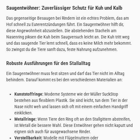
Saugentwöhner: Zuverlässiger Schutz für Kuh und Kalb
Das gegenseitige Besaugen bei Rindern ist ein echtes Problem, das am
Hof schnell zu Euterentzündungen führt. Ein Saugentwöhner hilft dir,
diese Angewohnheit abzustellen. Die abstehenden Stacheln am
Nasenring piksen die Kuh beim Saugversuch leicht an. Die Kuh tritt weg
und das saugende Tier lernt schnell, dass es keine Milch mehr bekommt.
So zwingst du die Tiere sanft dazu, feste Nahrung aufzunehmen.
Robuste Ausführungen für den Stallalltag
Ein Saugentwöhner muss fest sitzen und darf das Tier nicht im Alltag
behindern. Darauf kommt es bei den verschiedenen Materialien an:
Kunststoffringe:
Moderne Systeme wie der Müller SuckStop
bestehen aus flexiblem Plastik. Sie sind leicht, tun dem Tier in der
Nase nicht weh und lassen sich oft mit einem einfachen Handgriff
einklicken.
Metallringe:
Wenn Tiere den Ring oft an den Stallgittern abstreifen,
ist Metall die bessere Wahl. Diese Entwöhner gehen nicht kaputt und
eignen sich auch für ausgewachsene Rinder.
Verstellbarkeit:
Modelle mit Flügelmuttern oder