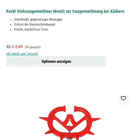
Kerbl Viehsaugentwöhner Metall zur Saugentwöhnung bei Kälbern
Unterbindet gegenseitiges Besaugen
Schont die Nasenscheidewand
Flache, stachellose Form
Verkaufspreis:
Regulärer Preis:
Ab
€ 2,49
(8% gespart)
inkl. MwSt. zzgl. Versand
Optionen anzeigen