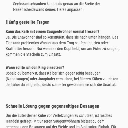
Sechskantschrauben kannst du genau an die Breite der
Nasenscheidewand deines Tieres anpassen.
Häufig gestellte Fragen
Kann das Kalb mit einem Saugentwöhner normal fressen?
Ja. Die Entwöhner sind so konstruiert, dass sie nach unten hängen. Das
Tier kann problemlos Wasser aus dem Trog saufen und Heu oder
Kraftfutter fressen. Nur wenn es den Kopf hebt, um am Euter zu saugen,
kommen die Stacheln zum Einsatz.
Wann sollte ich den Ring einsetzen?
Sobald du bemerkst, dass Kälber sich gegenseitig besaugen
(Nabelsaugen) oder Jungrinder versuchen, bei älteren Kühen zu trinken.
Je früher du eingreifst, desto schneller gewöhnen sie sich die Unart ab.
Schnelle Lösung gegen gegenseitiges Besaugen
Um die Euter deiner Kühe vor Verletzungen zu schützen, ist rasches
Handeln gefragt. Mit unseren Saugentwöhnern bietest du dem
gegenseitigen Besaugen auf der Weide und im Stall sofort Einhalt. Für