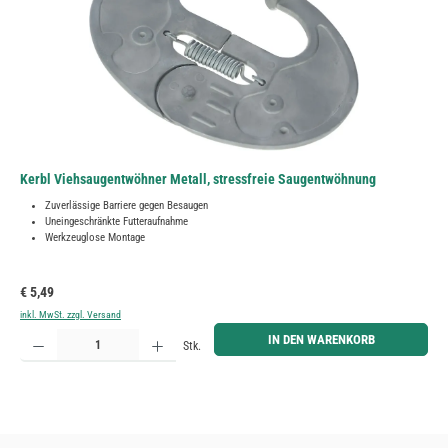
Kerbl Viehsaugentwöhner Metall, stressfreie Saugentwöhnung
Zuverlässige Barriere gegen Besaugen
Uneingeschränkte Futteraufnahme
Werkzeuglose Montage
Regulärer Preis:
€ 5,49
inkl. MwSt. zzgl. Versand
Produkt Anzahl: Gib den gewünschten Wert ein oder benutze die Schaltflächen um die Anzahl zu erh
IN DEN WARENKORB
Stk.