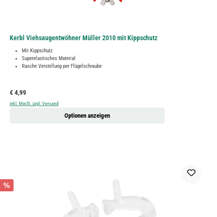
Kerbl Viehsaugentwöhner Müller 2010 mit Kippschutz
Mit Kippschutz
Superelastisches Material
Rasche Verstellung per Flügelschraube
Regulärer Preis:
€ 4,99
inkl. MwSt. zzgl. Versand
Optionen anzeigen
%