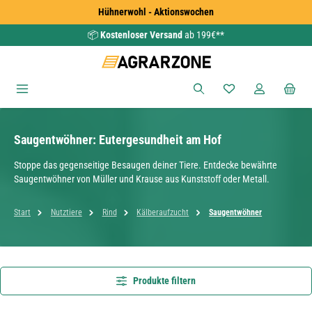
Hühnerwohl - Aktionswochen
Zum Hauptinhalt springen
📦
Kostenloser Versand
ab 199€**
Du hast 0 Produkte
Saugentwöhner: Eutergesundheit am Hof
Stoppe das gegenseitige Besaugen deiner Tiere. Entdecke bewährte
Saugentwöhner von Müller und Krause aus Kunststoff oder Metall.
Start
Nutztiere
Rind
Kälberaufzucht
Saugentwöhner
Produkte filtern