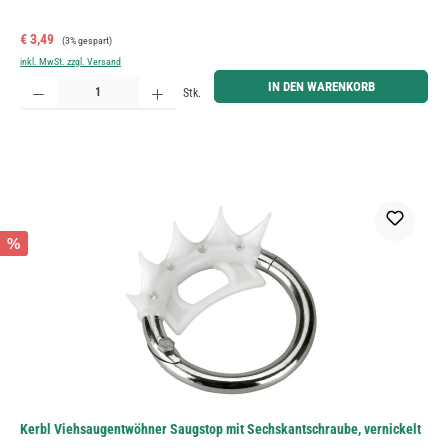
Verkaufspreis:
Regulärer Preis:
€ 3,49
(3% gespart)
inkl. MwSt. zzgl. Versand
Produkt Anzahl: Gib den gewünschten Wert ein oder benutze die Schaltflächen um die Anzahl zu erh
IN DEN WARENKORB
Stk.
%
Kerbl Viehsaugentwöhner Saugstop mit Sechskantschraube, vernickelt