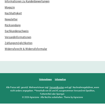
Informationen zu Kundenbewertungen
Magazin
Nachhaltigkeit
Newsletter
Rücksendung
Sachkundenachweis
Versandinformationen
Zahlungsmöglichkeiten
Widerrufsrecht & Widerrufsformular
Unternehmen
Information
Alle Preise inkl. gesetzl. Mehrwertsteuer zzgl.
Versandkosten
und ggf. Nachnahmegebühren, wenn
nicht anders angegeben. **innerhalb von DE und AT, ausgenommen Versand mit Spedition,
Futtermittel oder Sperrgut.
© 2026 Agrarzone - Alle Rechte vorbehalten. Theme by Agrarzone