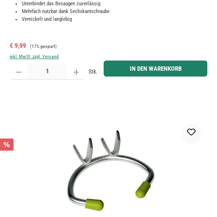
Unterbindet das Besaugen zuverlässig
Mehrfach nutzbar dank Sechskantschraube
Vernickelt und langlebig
Verkaufspreis:
Regulärer Preis:
€ 9,99
(17% gespart)
inkl. MwSt. zzgl. Versand
Produkt Anzahl: Gib den gewünschten Wert ein oder benutze die Schaltflächen um die Anzahl zu erh
IN DEN WARENKORB
Stk.
%