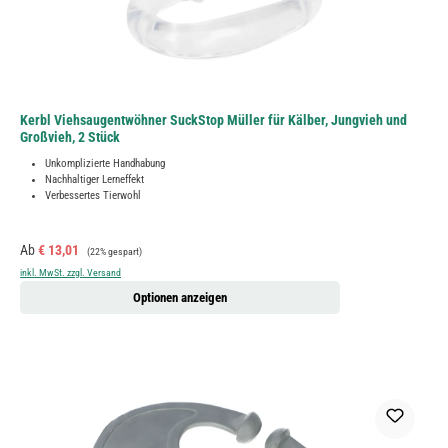
Kerbl Viehsaugentwöhner SuckStop Müller für Kälber, Jungvieh und
Großvieh, 2 Stück
Unkomplizierte Handhabung
Nachhaltiger Lerneffekt
Verbessertes Tierwohl
Verkaufspreis:
Regulärer Preis:
Ab
€ 13,01
(22% gespart)
inkl. MwSt. zzgl. Versand
Optionen anzeigen