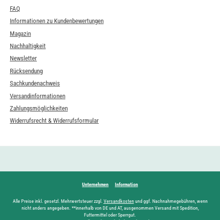
FAQ
Informationen zu Kundenbewertungen
Magazin
Nachhaltigkeit
Newsletter
Rücksendung
Sachkundenachweis
Versandinformationen
Zahlungsmöglichkeiten
Widerrufsrecht & Widerrufsformular
Unternehmen
Information
Alle Preise inkl. gesetzl. Mehrwertsteuer zzgl.
Versandkosten
und ggf. Nachnahmegebühren, wenn
nicht anders angegeben. **innerhalb von DE und AT, ausgenommen Versand mit Spedition,
Futtermittel oder Sperrgut.