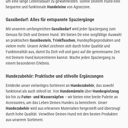
um eine lange Lebensdauer zu gewährleisten. Gönne Deinem Hund eine
bequeme und funktionale
Hundeleine
von Agrarzone.
Gassibedarf: Alles für entspannte Spaziergänge
Mit unserem umfangreichen
Gassibedarf
wird jeder Spaziergang zum
Genuss für Dich und Deinen Hund. Wir bieten Dir eine sorgfältige Auswahl
an praktischen
Gassibeuteln
,
Trinkflaschen
, Hundepflegeprodukten und
vielem mehr. Unsere Artikel zeichnen sich durch hohe Qualität und
Funktionalität aus, damit Du Dich voll und ganz auf die gemeinsame Zeit
mit Deinem Hund konzentrieren kannst. Mache jeden Spaziergang zu
einem besonderen Erlebnis.
Hundezubehör: Praktische und stilvolle Ergänzungen
Entdecke unser vielseitiges Sortiment an
Hundezubehör
, das sowohl
funktional als auch stilvoll ist. Von
Hundemänteln
über
Hundespielzeug
bis hin zu
Futter- und Wassernäpfen
– wir bieten eine breite Palette an
Accessoires, um das Leben Deines Hundes zu bereichern. Unser
Hundezubehör
wird aus erlesenen Materialien hergestellt und überzeugt
durch hohe Qualität. Verwöhne Deinen Hund mit den besten Produkten
aus unserem Sortiment.