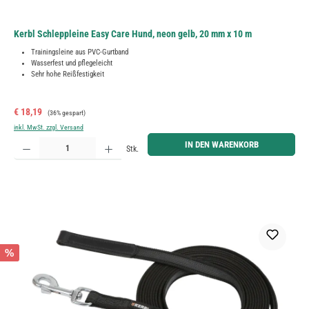
Kerbl Schleppleine Easy Care Hund, neon gelb, 20 mm x 10 m
Trainingsleine aus PVC-Gurtband
Wasserfest und pflegeleicht
Sehr hohe Reißfestigkeit
Verkaufspreis:
Regulärer Preis:
€ 18,19
(36% gespart)
inkl. MwSt. zzgl. Versand
Produkt Anzahl: Gib den gewünschten Wert ein oder benutze die Schaltflächen um die Anzahl zu erh
IN DEN WARENKORB
Stk.
%