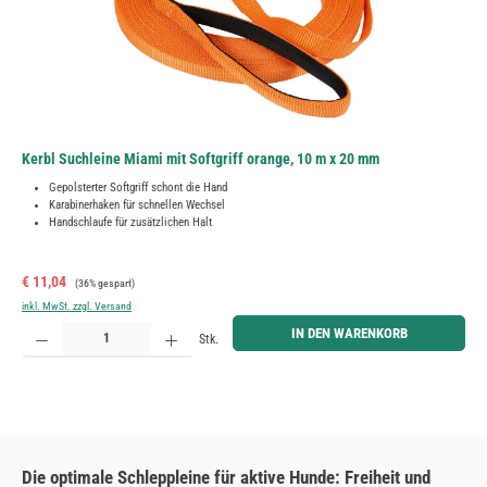
Kerbl Suchleine Miami mit Softgriff orange, 10 m x 20 mm
Gepolsterter Softgriff schont die Hand
Karabinerhaken für schnellen Wechsel
Handschlaufe für zusätzlichen Halt
Verkaufspreis:
Regulärer Preis:
€ 11,04
(36% gespart)
inkl. MwSt. zzgl. Versand
Produkt Anzahl: Gib den gewünschten Wert ein oder benutze die Schaltflächen um die Anzahl zu erh
IN DEN WARENKORB
Stk.
Die optimale Schleppleine für aktive Hunde: Freiheit und