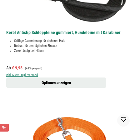
Kerbl Antislip Schleppleine gummiert, Hundeleine mit Karabiner
Griffige Gummierung für sicheren Halt
Robust für den täglichen Einsatz
Zuverlässig bei Nässe
Verkaufspreis:
Regulärer Preis:
Ab
€ 9,95
(48% gespart)
inkl. MwSt. zzgl. Versand
Optionen anzeigen
%