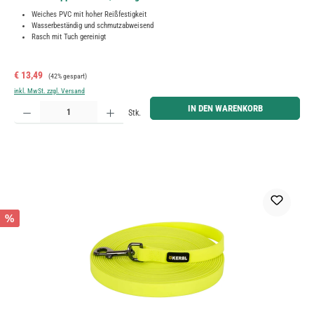
Weiches PVC mit hoher Reißfestigkeit
Wasserbeständig und schmutzabweisend
Rasch mit Tuch gereinigt
Verkaufspreis:
Regulärer Preis:
€ 13,49
(42% gespart)
inkl. MwSt. zzgl. Versand
Produkt Anzahl: Gib den gewünschten Wert ein oder benutze die Schaltflächen um die Anzahl zu erh
IN DEN WARENKORB
Stk.
%