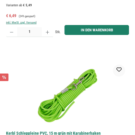
Varianten ab
€ 5,49
Verkaufspreis:
Regulärer Preis:
€ 6,49
(24% gespart)
inkl. MwSt. zzgl. Versand
Produkt Anzahl: Gib den gewünschten Wert ein oder benutze die Schaltflächen um die Anzahl zu erh
IN DEN WARENKORB
Stk.
%
Kerbl Schleppleine PVC, 15 m grün mit Karabinerhaken