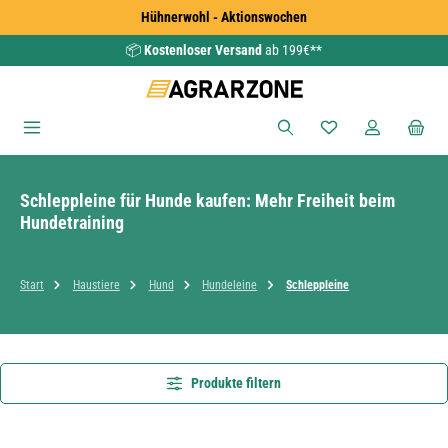
Hühnerwohl - Aktionswochen
Zum Hauptinhalt springen
📦
Kostenloser Versand
ab 199€**
Du hast 0 Produkte
Schleppleine für Hunde kaufen: Mehr Freiheit beim
Hundetraining
Start
Haustiere
Hund
Hundeleine
Schleppleine
Produkte filtern