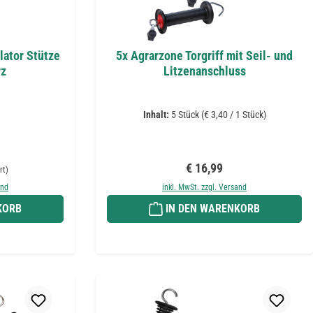
lator Stütze
5x Agrarzone Torgriff mit Seil- und
rz
Litzenanschluss
Inhalt:
5 Stück
(€ 3,40 / 1 Stück)
reis:
Regulärer Preis:
€ 16,99
rt)
and
inkl. MwSt. zzgl. Versand
KORB
IN DEN WARENKORB