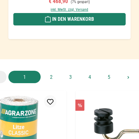
Verkaufspreis:
€ 468,90
(7% gespart)
inkl. MwSt. zzgl. Versand
IN DEN WARENKORB
Seite
Seite
Seite
Seite
Seite
1
2
3
4
5
%