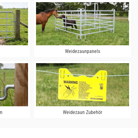
Weidezaunpanels
en
Weidezaun Zubehör