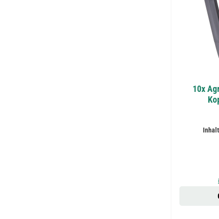
10x Ag
Kop
Inhal