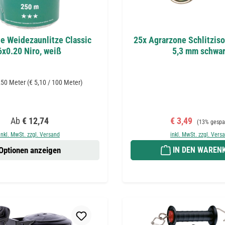
e Weidezaunlitze Classic
25x Agrarzone Schlitziso
6x0.20 Niro, weiß
5,3 mm schwa
250 Meter
(€ 5,10 / 100 Meter)
Regulärer Preis:
Verkaufspreis:
Regulärer P
Ab
€ 12,74
€ 3,49
(13% gespa
inkl. MwSt. zzgl. Versand
inkl. MwSt. zzgl. Vers
Optionen anzeigen
IN DEN WAREN