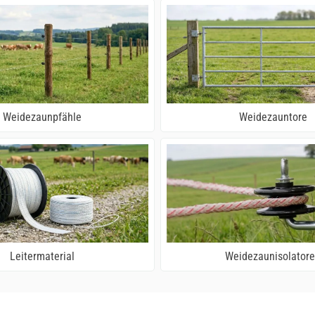
Weidezaunpfähle
Weidezauntore
Leitermaterial
Weidezaunisolator