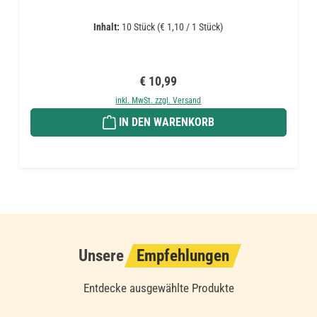
Inhalt:
10 Stück
(€ 1,10 / 1 Stück)
Regulärer Preis:
€ 10,99
inkl. MwSt. zzgl. Versand
IN DEN WARENKORB
Unsere
Empfehlungen
Entdecke ausgewählte Produkte