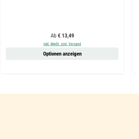
Regulärer Preis:
Ab
€ 13,49
inkl. MwSt. zzgl. Versand
Optionen anzeigen