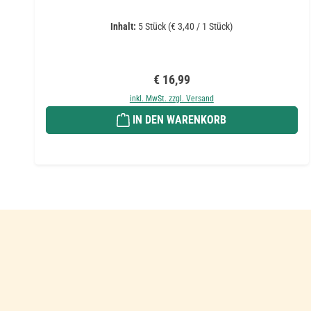
Inhalt:
5 Stück
(€ 3,40 / 1 Stück)
Regulärer Preis:
€ 16,99
inkl. MwSt. zzgl. Versand
IN DEN WARENKORB