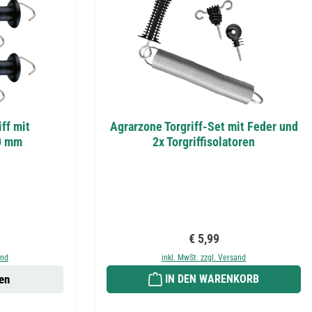
ff mit
Agrarzone Torgriff-Set mit Feder und
0 mm
2x Torgriffisolatoren
eis:
Regulärer Preis:
€ 5,99
and
inkl. MwSt. zzgl. Versand
en
IN DEN WARENKORB