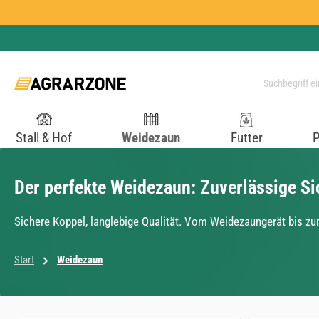
 Hauptinhalt springen
Zur Suche springen
Zur Hauptnavigation springen
Stall & Hof
Weidezaun
Futter
P
Der perfekte Weidezaun: Zuverlässige Sic
Sichere Koppel, langlebige Qualität. Vom Weidezaungerät bis zum
Start
Weidezaun