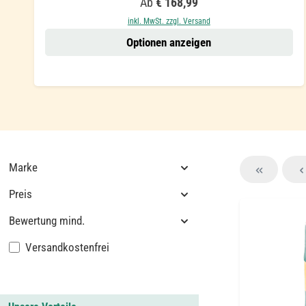
Regulärer Preis:
Ab
€ 168,99
inkl. MwSt. zzgl. Versand
Optionen anzeigen
Marke
Preis
Bewertung mind.
Filter hinzufügen: Versandkostenfrei
Versandkostenfrei