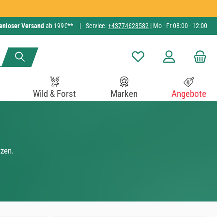
enloser Versand
ab 199€**
|
Service:
+43774628582
| Mo - Fr 08:00 - 12:00
Du hast 0 Produkte auf de
Wild & Forst
Marken
Angebote
tzen.