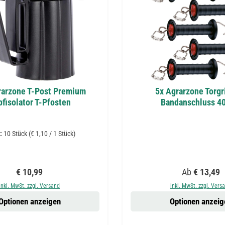
rarzone T-Post Premium
5x Agrarzone Torgri
fisolator T-Pfosten
Bandanschluss 4
t:
10 Stück
(€ 1,10 / 1 Stück)
Regulärer Preis:
Regulärer Pr
€ 10,99
Ab
€ 13,49
inkl. MwSt. zzgl. Versand
inkl. MwSt. zzgl. Vers
Optionen anzeigen
Optionen anzeig