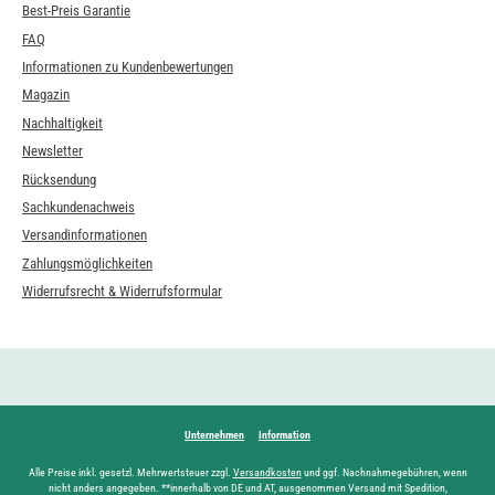
Best-Preis Garantie
FAQ
Informationen zu Kundenbewertungen
Magazin
Nachhaltigkeit
Newsletter
Rücksendung
Sachkundenachweis
Versandinformationen
Zahlungsmöglichkeiten
Widerrufsrecht & Widerrufsformular
Unternehmen
Information
Alle Preise inkl. gesetzl. Mehrwertsteuer zzgl.
Versandkosten
und ggf. Nachnahmegebühren, wenn
nicht anders angegeben. **innerhalb von DE und AT, ausgenommen Versand mit Spedition,