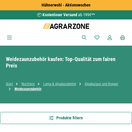
Hühnerwohl - Aktionswochen
Zum Hauptinhalt springen
📦
Kostenloser Versand
ab 199€**
Du hast 0 Produkte
Weidezaunzubehör kaufen: Top-Qualität zum fairen
Preis
Start
Nutztiere
Lama & Alpakazubehör
Alpakazaun und Koppel
Weidezaunzubehör
Produkte filtern