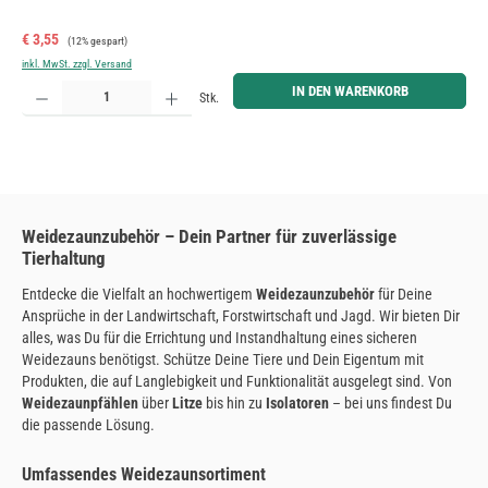
Verkaufspreis:
Regulärer Preis:
€ 3,55
(12% gespart)
inkl. MwSt. zzgl. Versand
Produkt Anzahl: Gib den gewünschten Wert ein oder benutze die Schaltflächen um die Anzahl zu erh
IN DEN WARENKORB
Stk.
Weidezaunzubehör – Dein Partner für zuverlässige
Tierhaltung
Entdecke die Vielfalt an hochwertigem
Weidezaunzubehör
für Deine
Ansprüche in der Landwirtschaft, Forstwirtschaft und Jagd. Wir bieten Dir
alles, was Du für die Errichtung und Instandhaltung eines sicheren
Weidezauns benötigst. Schütze Deine Tiere und Dein Eigentum mit
Produkten, die auf Langlebigkeit und Funktionalität ausgelegt sind. Von
Weidezaunpfählen
über
Litze
bis hin zu
Isolatoren
– bei uns findest Du
die passende Lösung.
Umfassendes Weidezaunsortiment