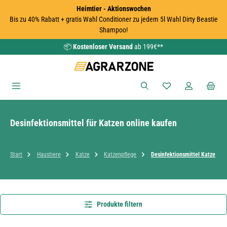
Heimtier - Aktionswochen
Zum Hauptinhalt springen
Bis zu 40% Rabatt + gratis Wahl Conditioner zu jedem 5l Wahl Dirty Beastie
Shampoo!
📦
Kostenloser Versand
ab 199€**
Du hast 0 Produkte
Desinfektionsmittel für Katzen online kaufen
Start
Haustiere
Katze
Katzenpflege
Desinfektionsmittel Katze
Produkte filtern