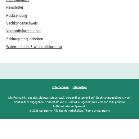
Newsletter
Rücksendung
Sachkundenachweis
Versandinformationen
Zahlungsmöglichkeiten
Widerrufsrecht & Widerrufsformular
Unternehmen
Information
Alle Preise inkl. gesetzl. Mehrwertsteuer zzgl.
Versandkosten
und ggf. Nachnahmegebühren, wenn
nicht anders angegeben. **innerhalb von DE und AT, ausgenommen Versand mit Spedition,
Futtermittel oder Sperrgut.
© 2026 Agrarzone - Alle Rechte vorbehalten. Theme by Agrarzone