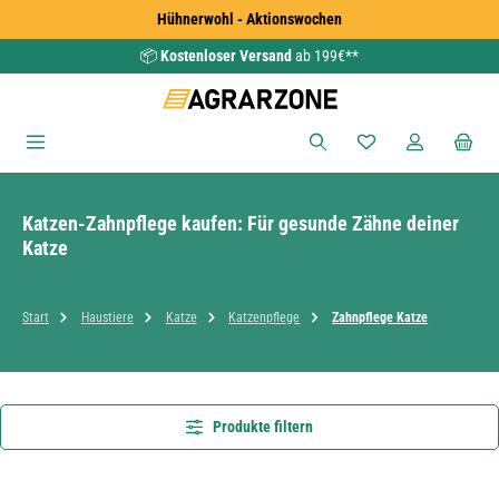
Hühnerwohl - Aktionswochen
Zum Hauptinhalt springen
📦
Kostenloser Versand
ab 199€**
Du hast 0 Produkte
Katzen-Zahnpflege kaufen: Für gesunde Zähne deiner
Katze
Start
Haustiere
Katze
Katzenpflege
Zahnpflege Katze
Produkte filtern