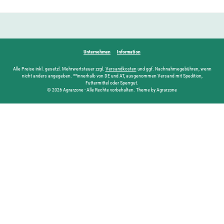
Unternehmen
Information
Alle Preise inkl. gesetzl. Mehrwertsteuer zzgl.
Versandkosten
und ggf. Nachnahmegebühren, wenn
nicht anders angegeben. **innerhalb von DE und AT, ausgenommen Versand mit Spedition,
Futtermittel oder Sperrgut.
© 2026 Agrarzone - Alle Rechte vorbehalten. Theme by Agrarzone