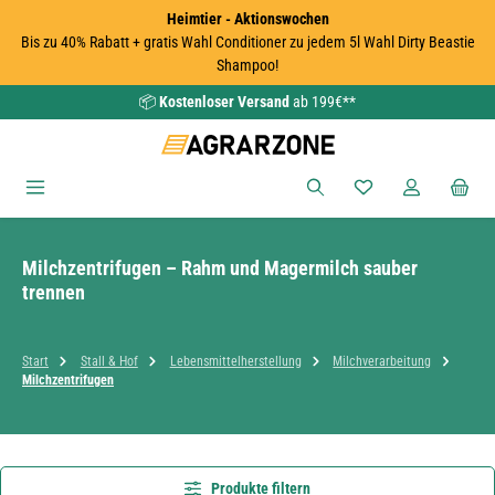
Heimtier - Aktionswochen
Zum Hauptinhalt springen
Bis zu 40% Rabatt + gratis Wahl Conditioner zu jedem 5l Wahl Dirty Beastie
Shampoo!
📦
Kostenloser Versand
ab 199€**
Du hast 0 Produkte
Milchzentrifugen – Rahm und Magermilch sauber
trennen
Start
Stall & Hof
Lebensmittelherstellung
Milchverarbeitung
Milchzentrifugen
Produkte filtern