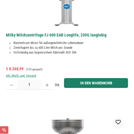
Milky Milchzentrifuge FJ 600 EAR Longlife, 230V, langlebig
Bürstenloser Motor für außergewöhnliche Lebensdauer
Zentrifugiert bis zu 600 Liter Milch pro Stunde
Vollständig aus hygienischem Edelstahl AISI 304
Verkaufspreis:
Regulärer Preis:
€ 8.368,99
(12% gespart)
inkl. MwSt. zzgl. Versand
Produkt Anzahl: Gib den gewünschten Wert ein oder benutze die Schaltflächen um die Anzahl zu erh
IN DEN WARENKORB
Stk.
%