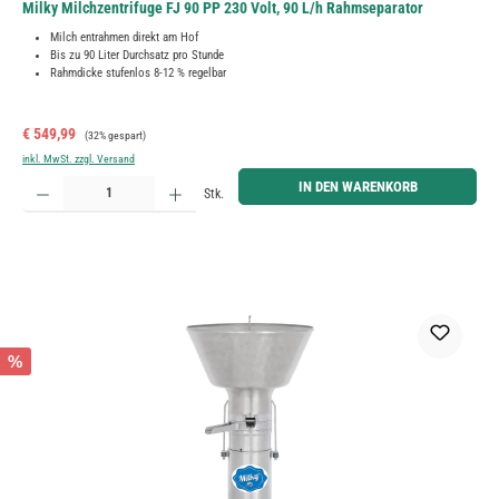
Milky Milchzentrifuge FJ 90 PP 230 Volt, 90 L/h Rahmseparator
Milch entrahmen direkt am Hof
Bis zu 90 Liter Durchsatz pro Stunde
Rahmdicke stufenlos 8-12 % regelbar
Verkaufspreis:
Regulärer Preis:
€ 549,99
(32% gespart)
inkl. MwSt. zzgl. Versand
Produkt Anzahl: Gib den gewünschten Wert ein oder benutze die Schaltflächen um die Anzahl zu erh
IN DEN WARENKORB
Stk.
%