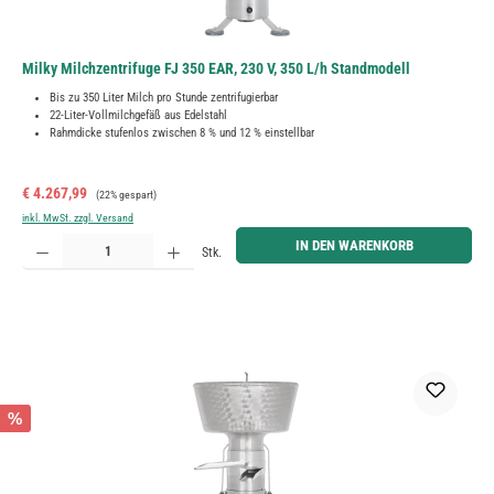
Milky Milchzentrifuge FJ 350 EAR, 230 V, 350 L/h Standmodell
Bis zu 350 Liter Milch pro Stunde zentrifugierbar
22-Liter-Vollmilchgefäß aus Edelstahl
Rahmdicke stufenlos zwischen 8 % und 12 % einstellbar
Verkaufspreis:
Regulärer Preis:
€ 4.267,99
(22% gespart)
inkl. MwSt. zzgl. Versand
Produkt Anzahl: Gib den gewünschten Wert ein oder benutze die Schaltflächen um die Anzahl zu erh
IN DEN WARENKORB
Stk.
%