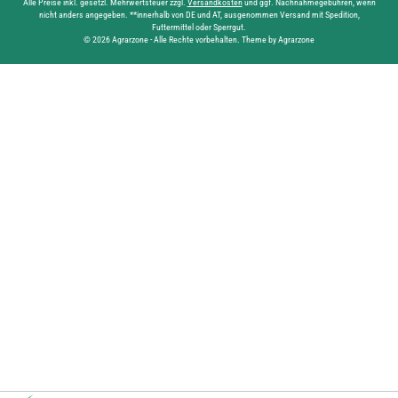
Alle Preise inkl. gesetzl. Mehrwertsteuer zzgl.
Versandkosten
und ggf. Nachnahmegebühren, wenn
nicht anders angegeben. **innerhalb von DE und AT, ausgenommen Versand mit Spedition,
Futtermittel oder Sperrgut.
© 2026 Agrarzone - Alle Rechte vorbehalten. Theme by Agrarzone