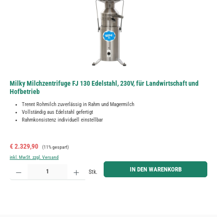
Milky Milchzentrifuge FJ 130 Edelstahl, 230V, für Landwirtschaft und
Hofbetrieb
Trennt Rohmilch zuverlässig in Rahm und Magermilch
Vollständig aus Edelstahl gefertigt
Rahmkonsistenz individuell einstellbar
Verkaufspreis:
Regulärer Preis:
€ 2.329,90
(11% gespart)
inkl. MwSt. zzgl. Versand
Produkt Anzahl: Gib den gewünschten Wert ein oder benutze die Schaltflächen um die Anzahl zu erh
IN DEN WARENKORB
Stk.