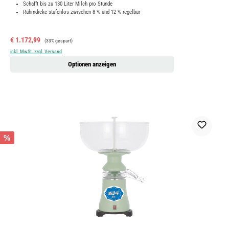
Schafft bis zu 130 Liter Milch pro Stunde
Rahmdicke stufenlos zwischen 8 % und 12 % regelbar
Verkaufspreis:
Regulärer Preis:
€ 1.172,99
(33% gespart)
inkl. MwSt. zzgl. Versand
Optionen anzeigen
%